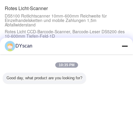
Rotes Licht-Scanner
DS5100 Rotlichtscanner 10mm-600mm Reichweite für
Einzelhandelsketten und mobile Zahlungen 1,5m
Abfallwiderstand
Rotes Licht CCD-Barcode-Scanner, Barcode-Leser DS5200 des
10-600mm Tiefen-Feld-1D
Linearer CCD-Barcode-Scanner für
DYscan
Einzelhandelsgeschäft/Inventar blauer Ray FC Standard-DS5200
Lineare des rotes Licht-Scanner-32 Schnittstelle DS5100 Bild
CCDs Bit-der Farbintensitäts-RS232/USB
10:35 PM
Tragbarer Dokumentenscanner
Good day, what product are you looking for?
300 DPI A4 5MP Office tragbarer Dokumenten-Scanner OCRs
Cmos
Handheld-Barcode-Scanner
2D drahtloses Bild-Handqr code-Barcode-Scanner für
Supermarkt Positions-ATM
Wireless-Barcode-Scanner