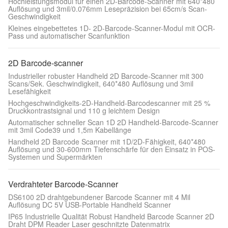
Hochleistungsmodul für einen 2D-Barcode-Scanner mit 640*480
Auflösung und 3mil/0.076mm Lesepräzision bei 65cm/s Scan-
Geschwindigkeit
Kleines eingebettetes 1D- 2D-Barcode-Scanner-Modul mit OCR-
Pass und automatischer Scanfunktion
2D Barcode-scanner
Industrieller robuster Handheld 2D Barcode-Scanner mit 300
Scans/Sek. Geschwindigkeit, 640*480 Auflösung und 3mil
Lesefähigkeit
Hochgeschwindigkeits-2D-Handheld-Barcodescanner mit 25 %
Druckkontrastsignal und 110 g leichtem Design
Automatischer schneller Scan 1D 2D Handheld-Barcode-Scanner
mit 3mil Code39 und 1,5m Kabellänge
Handheld 2D Barcode Scanner mit 1D/2D-Fähigkeit, 640*480
Auflösung und 30-600mm Tiefenschärfe für den Einsatz in POS-
Systemen und Supermärkten
Verdrahteter Barcode-Scanner
DS6100 2D drahtgebundener Barcode Scanner mit 4 Mil
Auflösung DC 5V USB-Portable Handheld Scanner
IP65 Industrielle Qualität Robust Handheld Barcode Scanner 2D
Draht DPM Reader Laser geschnitzte Datenmatrix