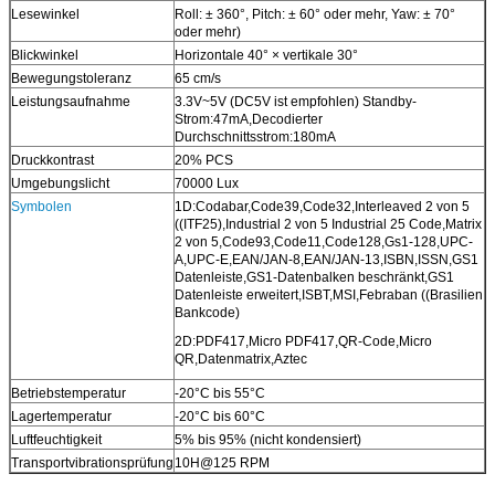
Lesewinkel
Roll: ± 360°, Pitch: ± 60° oder mehr, Yaw: ± 70°
oder mehr)
Blickwinkel
Horizontale 40° × vertikale 30°
Bewegungstoleranz
65 cm/s
Leistungsaufnahme
3.3V~5V (DC5V ist empfohlen) Standby-
Strom:47mA,Decodierter
Durchschnittsstrom:180mA
Druckkontrast
20% PCS
Umgebungslicht
70000 Lux
Symbolen
1D:Codabar,Code39,Code32,Interleaved 2 von 5
((ITF25),Industrial 2 von 5 Industrial 25 Code,Matrix
2 von 5,Code93,Code11,Code128,Gs1-128,UPC-
A,UPC-E,EAN/JAN-8,EAN/JAN-13,ISBN,ISSN,GS1
Datenleiste,GS1-Datenbalken beschränkt,GS1
Datenleiste erweitert,ISBT,MSI,Febraban ((Brasilien
Bankcode)
2D:PDF417,Micro PDF417,QR-Code,Micro
QR,Datenmatrix,Aztec
Betriebstemperatur
-20°C bis 55°C
Lagertemperatur
-20°C bis 60°C
Luftfeuchtigkeit
5% bis 95% (nicht kondensiert)
Transportvibrationsprüfung
10H@125 RPM