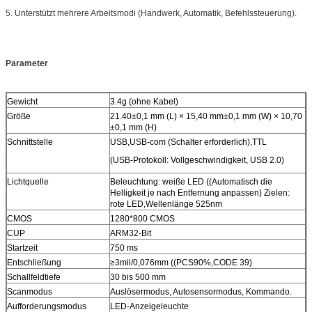
5. Unterstützt mehrere Arbeitsmodi (Handwerk, Automatik, Befehlssteuerung).
Parameter
Gewicht
3.4g (ohne Kabel)
Größe
21.40±0,1 mm (L) × 15,40 mm±0,1 mm (W) × 10,70
±0,1 mm (H)
Schnittstelle
USB,USB-com (Schalter erforderlich),TTL
(USB-Protokoll: Vollgeschwindigkeit, USB 2.0)
Lichtquelle
Beleuchtung: weiße LED ((Automatisch die
Helligkeit je nach Entfernung anpassen) Zielen:
rote LED,Wellenlänge 525nm
CMOS
1280*800 CMOS
CUP
ARM32-Bit
Startzeit
750 ms
Entschließung
≥3mil/0,076mm ((PCS90%,CODE 39)
Schallfeldtiefe
30 bis 500 mm
Scanmodus
Auslösermodus, Autosensormodus, Kommando.
Aufforderungsmodus
LED-Anzeigeleuchte