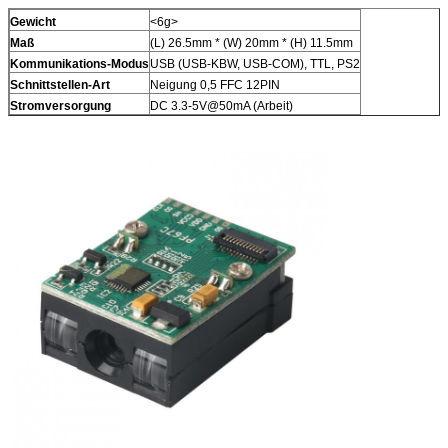
Gewicht
<6g>
Maß
(L) 26.5mm * (W) 20mm * (H) 11.5mm
Kommunikations-Modus
USB (USB-KBW, USB-COM), TTL, PS2
Schnittstellen-Art
Neigung 0,5 FFC 12PIN
Stromversorgung
DC 3.3-5V@50mA (Arbeit)