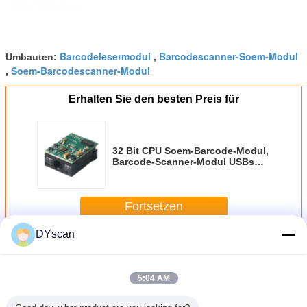
Barcodelesermodul
Barcodescanner-Soem-Modul
Umbauten:
,
Soem-Barcodescanner-Modul
,
Erhalten Sie den besten Preis für
32 Bit CPU Soem-Barcode-Modul,
Barcode-Scanner-Modul USBs
TTL CCD-1D Schnittstelle DE1400
Fortsetzen
DYscan
Barcodescan-Maschine
Mehr
5:04 AM