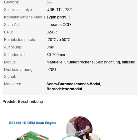
Gewicht:
6G
Schnittstellentyp:
USB, TTL, PS2
Kommunikations-Modus:
12pin pitch0.5
Scan-Art:
Lineares CCD
CPU:
32-Bit
Betriebstemperatur:
-20℃ zu 50℃
Auflösung:
3mil
Schärfentiefe:
30-700mm
Modus:
Manuelle, ununterbrochene, Selbstrichtung, blitzend
Druckeinfärbungs-
≥20%
Signal:
Soem-Barcodescanner-Modul
Markieren:
,
Barcodelesermodul
Produkt-Beschreibung