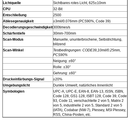
Lichtquelle
Sichtbares rotes Licht, 625±10nm
CPU
32-Bit
Entschließung
2500
Ablesegenauigkeit
≥3mil/0.076mm (PCS90%, Code 39)
Decodierungsgeschwindigkeit
300times/s
Schärfentiefe
30mm-700mm
Scan-Modus
Manuelle, ununterbrochene, Selbstrichtung,
blitzend
Scan-Winkel
Testbedingungen: CODE39,10mil/0.25mm,
PCS90%
Neigung: ±60°
Rolle: ±30°
Gehrung: ±60°
Druckeinfärbungs-Signal
≥20%
Umgebungslicht
Dunkle Umwelt, natürliches Innenlicht
Symbologien
UPC-A, UPC-E, EAN-8, EAN-13, ISSN, ISBN,
Code 128, GS1-128, ISBT 128, Code 39, Code
93, Code 11, verschachtelte 2 von 5, Matrix 2
von 5, industrielle 2 von 5, Standard 2 von 5
(IATA), Codabar (NW-7), Plessey, MSI Plessey,
RSS, China-Posten, etc.