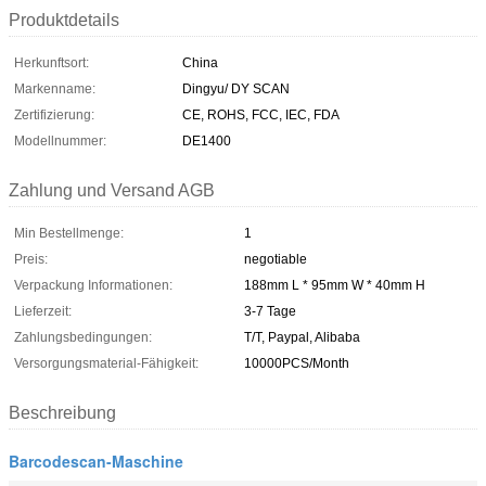
Produktdetails
Herkunftsort:
China
Markenname:
Dingyu/ DY SCAN
Zertifizierung:
CE, ROHS, FCC, IEC, FDA
Modellnummer:
DE1400
Zahlung und Versand AGB
Min Bestellmenge:
1
Preis:
negotiable
Verpackung Informationen:
188mm L * 95mm W * 40mm H
Lieferzeit:
3-7 Tage
Zahlungsbedingungen:
T/T, Paypal, Alibaba
Versorgungsmaterial-Fähigkeit:
10000PCS/Month
Beschreibung
Barcodescan-Maschine