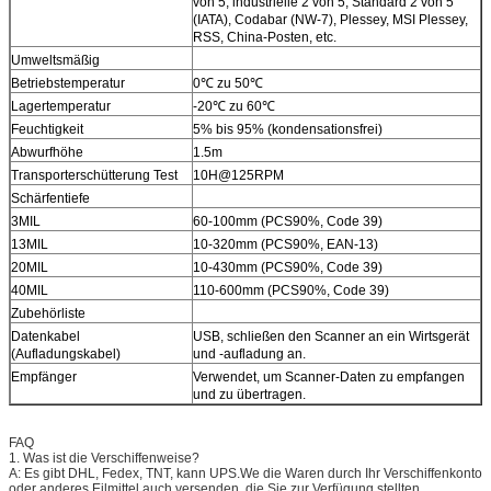
von 5, industrielle 2 von 5, Standard 2 von 5
(IATA), Codabar (NW-7), Plessey, MSI Plessey,
RSS, China-Posten, etc.
Umweltsmäßig
Betriebstemperatur
0℃ zu 50℃
Lagertemperatur
-20℃ zu 60℃
Feuchtigkeit
5% bis 95% (kondensationsfrei)
Abwurfhöhe
1.5m
Transporterschütterung Test
10H@125RPM
Schärfentiefe
3MIL
60-100mm (PCS90%, Code 39)
13MIL
10-320mm (PCS90%, EAN-13)
20MIL
10-430mm (PCS90%, Code 39)
40MIL
110-600mm (PCS90%, Code 39)
Zubehörliste
Datenkabel
USB, schließen den Scanner an ein Wirtsgerät
(Aufladungskabel)
und -aufladung an.
Empfänger
Verwendet, um Scanner-Daten zu empfangen
und zu übertragen.
FAQ
1. Was ist die Verschiffenweise?
A: Es gibt DHL, Fedex, TNT, kann UPS.We die Waren durch Ihr Verschiffenkonto
oder anderes Eilmittel auch versenden, die Sie zur Verfügung stellten.