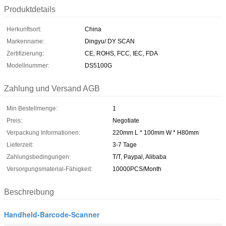
Produktdetails
Herkunftsort:
China
Markenname:
Dingyu/ DY SCAN
Zertifizierung:
CE, ROHS, FCC, IEC, FDA
Modellnummer:
DS5100G
Zahlung und Versand AGB
Min Bestellmenge:
1
Preis:
Negotiate
Verpackung Informationen:
220mm L * 100mm W * H80mm
Lieferzeit:
3-7 Tage
Zahlungsbedingungen:
T/T, Paypal, Alibaba
Versorgungsmaterial-Fähigkeit:
10000PCS/Month
Beschreibung
Handheld-Barcode-Scanner