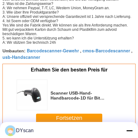
2. Was ist die Zahlungsweise?
A: Wir nehmen Paypal, T /T, LC, Western Union, MoneyGram an.
3. Wie über Ihre Produktgarantie?
A: Unsere offiziell viel versprechende Garantiezeit ist 1 Jahre nach Lieferung.
4. Ist Soem oder ODM verfügbar?
Yes.We sind die Fabrik direkt. Wir können sie als Ihre Anforderung machen.
Mit gut verpacktem Karton durch Schaum und Plastikfilm zum advoid
beschädigen Waren.
5. wo kann ich die Unterstützung erhalten?
A: Wir stützen Sie technisch 24h
Barcodescanner-Gewehr
cmos-Barcodescanner
Umbauten:
,
,
usb-Handscanner
Erhalten Sie den besten Preis für
Scanner USB-Hand-
Handbarcode-1D für Bit
Androids/IOS 32 CPU DS5100G
Fortsetzen
DYscan
Handheld-Barcode-Scanner
Mehr