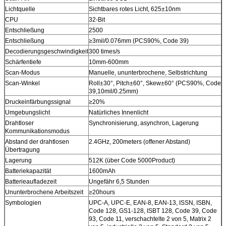
Lichtquelle
Sichtbares rotes Licht, 625±10nm
CPU
32-Bit
Entschließung
2500
Entschließung
≥3mil/0.076mm (PCS90%, Code 39)
Decodierungsgeschwindigkeit
300 times/s
Schärfentiefe
10mm-600mm
Scan-Modus
Manuelle, ununterbrochene, Selbstrichtung
Scan-Winkel
Roll±30°, Pitch±60°, Skew±60° (PCS90%, Code
39,10mil/0.25mm)
Druckeinfärbungssignal
≥20%
Umgebungslicht
Natürliches Innenlicht
Drahtloser
Synchronisierung, asynchron, Lagerung
Kommunikationsmodus
Abstand der drahtlosen
2.4GHz, 200meters (offener Abstand)
Übertragung
Lagerung
512K (über Code 5000Product)
Batteriekapazität
1600mAh
Batterieaufladezeit
Ungefähr 6,5 Stunden
Ununterbrochene Arbeitszeit
≥20hours
Symbologien
UPC-A, UPC-E, EAN-8, EAN-13, ISSN, ISBN,
Code 128, GS1-128, ISBT 128, Code 39, Code
93, Code 11, verschachtelte 2 von 5, Matrix 2