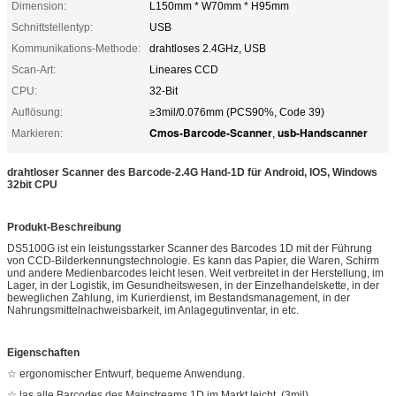
Dimension:
L150mm * W70mm * H95mm
Schnittstellentyp:
USB
Kommunikations-Methode:
drahtloses 2.4GHz, USB
Scan-Art:
Lineares CCD
CPU:
32-Bit
Auflösung:
≥3mil/0.076mm (PCS90%, Code 39)
Cmos-Barcode-Scanner
usb-Handscanner
Markieren:
,
drahtloser Scanner des Barcode-2.4G Hand-1D für Android, IOS, Windows
32bit CPU
Produkt-Beschreibung
DS5100G ist ein leistungsstarker Scanner des Barcodes 1D mit der Führung
von CCD-Bilderkennungstechnologie. Es kann das Papier, die Waren, Schirm
und andere Medienbarcodes leicht lesen. Weit verbreitet in der Herstellung, im
Lager, in der Logistik, im Gesundheitswesen, in der Einzelhandelskette, in der
beweglichen Zahlung, im Kurierdienst, im Bestandsmanagement, in der
Nahrungsmittelnachweisbarkeit, im Anlagegutinventar, in etc.
Eigenschaften
☆ ergonomischer Entwurf, bequeme Anwendung.
☆ las alle Barcodes des Mainstreams 1D im Markt leicht. (3mil)