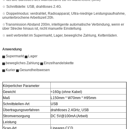
☆ Schnittstelle: USB, drahtloses 2.4G.
☆ Doppelmodus: verdrahtet, Radioapparat, Ultra-niedrige Leistungsaufnahme,
ununterbrochene Arbeitszeit 20h.
☆Transmission Abstand 200m, intelligente automatische Verbindung, wenn er
über Strecke hinaus ist, nicht manuelle Einstellung.
☆ weit verbreitet im Supermarkt, Lager, bewegliche Zahlung, Kettenläden.
Anwendung
▅ Supermarkt ▅ Lager
▅ bewegliches Zahlung ▅ Einzelhandelskette
▅ Kurier ▅ Gesundheitswesen
Körperlicher Parameter
Gewicht
≈160g (ohne Kabel)
Maß
L150mm * W70mm * H95mm
Schnittstellen-Art
USB
Übertragungsverfahren
drahtloses 2.4GHz, USB
Stromversorgung
DC 5V@100mA (Arbeit)
Leistung
Scan-Art
Lineares CCD