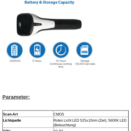
Hinterlass eine Nachricht
Wir rufen Sie bald zurück!
Parameter:
Scan-Art
CMOS
Lichtquelle
Rotes Licht LED 525±10nm (Ziel), 5600K LED
EINREICHUNGEN
(Beleuchtung)