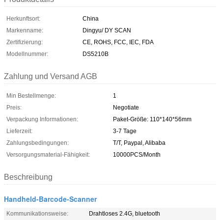
Herkunftsort:
China
Markenname:
Dingyu/ DY SCAN
Zertifizierung:
CE, ROHS, FCC, IEC, FDA
Modellnummer:
DS5210B
Zahlung und Versand AGB
Min Bestellmenge:
1
Preis:
Negotiate
Verpackung Informationen:
Paket-Größe: 110*140*56mm
Lieferzeit:
3-7 Tage
Zahlungsbedingungen:
T/T, Paypal, Alibaba
Versorgungsmaterial-Fähigkeit:
10000PCS/Month
Beschreibung
Handheld-Barcode-Scanner
Kommunikationsweise:
Drahtloses 2.4G, bluetooth