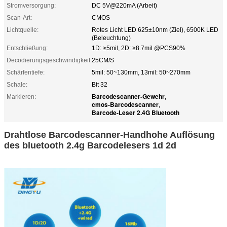
Stromversorgung:
DC 5V@220mA (Arbeit)
Scan-Art:
CMOS
Lichtquelle:
Rotes Licht LED 625±10nm (Ziel), 6500K LED
(Beleuchtung)
Entschließung:
1D: ≥5mil, 2D: ≥8.7mil @PCS90%
Decodierungsgeschwindigkeit:
25CM/S
Schärfentiefe:
5mil: 50~130mm, 13mil: 50~270mm
Schale:
Bit 32
Barcodescanner-Gewehr
Markieren:
,
cmos-Barcodescanner
,
Barcode-Leser 2.4G Bluetooth
Drahtlose Barcodescanner-Handhohe Auflösung
des bluetooth 2.4g Barcodelesers 1d 2d