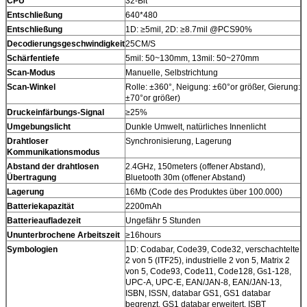
CPU
32-Bit
Entschließung
640*480
Entschließung
1D: ≥5mil, 2D: ≥8.7mil @PCS90%
Decodierungsgeschwindigkeit
25CM/S
Schärfentiefe
5mil: 50~130mm, 13mil: 50~270mm
Scan-Modus
Manuelle, Selbstrichtung
Scan-Winkel
Rolle: ±360°, Neigung: ±60°or größer, Gierung:
±70°or größer)
Druckeinfärbungs-Signal
≥25%
Umgebungslicht
Dunkle Umwelt, natürliches Innenlicht
Drahtloser
Synchronisierung, Lagerung
Kommunikationsmodus
Abstand der drahtlosen
2.4GHz, 150meters (offener Abstand),
Übertragung
Bluetooth 30m (offener Abstand)
Lagerung
16Mb (Code des Produktes über 100.000)
Batteriekapazität
2200mAh
Batterieaufladezeit
Ungefähr 5 Stunden
Ununterbrochene Arbeitszeit
≥16hours
Symbologien
1D: Codabar, Code39, Code32, verschachtelte
2 von 5 (ITF25), industrielle 2 von 5, Matrix 2
von 5, Code93, Code11, Code128, Gs1-128,
UPC-A, UPC-E, EAN/JAN-8, EAN/JAN-13,
ISBN, ISSN, databar GS1, GS1 databar
begrenzt, GS1 databar erweitert, ISBT