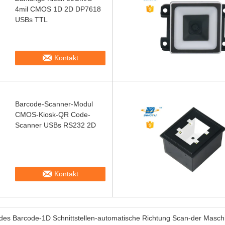
4mil CMOS 1D 2D DP7618
USBs TTL
Kontakt
Barcode-Scanner-Modul
CMOS-Kiosk-QR Code-
Scanner USBs RS232 2D
Kontakt
des Barcode-1D Schnittstellen-automatische Richtung Scan-der Mas
iger Embeded-Barcode-Scanner Modul, praktisches Barcode-Scanner