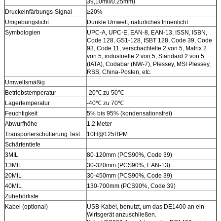
39,10mil/0.25mm)
Druckeinfärbungs-Signal
≥20%
Umgebungslicht
Dunkle Umwelt, natürliches Innenlicht
Symbologien
UPC-A, UPC-E, EAN-8, EAN-13, ISSN, ISBN,
Code 128, GS1-128, ISBT 128, Code 39, Code
93, Code 11, verschachtelte 2 von 5, Matrix 2
von 5, industrielle 2 von 5, Standard 2 von 5
(IATA), Codabar (NW-7), Plessey, MSI Plessey,
RSS, China-Posten, etc.
Umweltsmäßig
Betriebstemperatur
-20℃ zu 50℃
Lagertemperatur
-40℃ zu 70℃
Feuchtigkeit
5% bis 95% (kondensationsfrei)
Abwurfhöhe
1,2 Meter
Transporterschütterung Test
10H@125RPM
Schärfentiefe
3MIL
80-120mm (PCS90%, Code 39)
13MIL
30-320mm (PCS90%, EAN-13)
20MIL
30-450mm (PCS90%, Code 39)
40MIL
130-700mm (PCS90%, Code 39)
Zubehörliste
Kabel (optional)
USB-Kabel, benutzt, um das DE1400 an ein
Wirtsgerät anzuschließen.