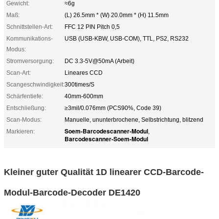
Gewicht:
≈6g
Maß:
(L) 26.5mm * (W) 20.0mm * (H) 11.5mm
Schnittstellen-Art:
FFC 12 PIN Pitch 0,5
Kommunikations-
USB (USB-KBW, USB-COM), TTL, PS2, RS232
Modus:
Stromversorgung:
DC 3.3-5V@50mA (Arbeit)
Scan-Art:
Lineares CCD
Scangeschwindigkeit:
300times/S
Schärfentiefe:
40mm-600mm
Entschließung:
≥3mil/0.076mm (PCS90%, Code 39)
Scan-Modus:
Manuelle, ununterbrochene, Selbstrichtung, blitzend
Soem-Barcodescanner-Modul
Markieren:
,
Barcodescanner-Soem-Modul
Kleiner guter Qualität 1D linearer CCD-Barcode-
Modul-Barcode-Decoder DE1420