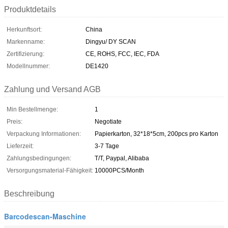
Produktdetails
Herkunftsort:
China
Markenname:
Dingyu/ DY SCAN
Zertifizierung:
CE, ROHS, FCC, IEC, FDA
Modellnummer:
DE1420
Zahlung und Versand AGB
Min Bestellmenge:
1
Preis:
Negotiate
Verpackung Informationen:
Papierkarton, 32*18*5cm, 200pcs pro Karton
Lieferzeit:
3-7 Tage
Zahlungsbedingungen:
T/T, Paypal, Alibaba
Versorgungsmaterial-Fähigkeit:
10000PCS/Month
Beschreibung
Barcodescan-Maschine