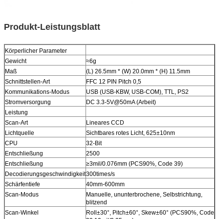
Produkt-Leistungsblatt
Körperlicher Parameter
Gewicht
≈6g
Maß
(L) 26.5mm * (W) 20.0mm * (H) 11.5mm
Schnittstellen-Art
FFC 12 PIN Pitch 0,5
Kommunikations-Modus
USB (USB-KBW, USB-COM), TTL, PS2
Stromversorgung
DC 3.3-5V@50mA (Arbeit)
Leistung
Scan-Art
Lineares CCD
Lichtquelle
Sichtbares rotes Licht, 625±10nm
CPU
32-Bit
Entschließung
2500
Entschließung
≥3mil/0.076mm (PCS90%, Code 39)
Decodierungsgeschwindigkeit
300times/s
Schärfentiefe
40mm-600mm
Scan-Modus
Manuelle, ununterbrochene, Selbstrichtung,
blitzend
Scan-Winkel
Roll±30°, Pitch±60°, Skew±60° (PCS90%, Code