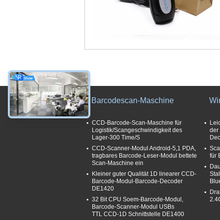
Barcodescan-Maschine
Wi
CCD-Barcode-Scan-Maschine für
Lei
Logistik/Scangeschwindigkeit des
der
Lager-300 Time/S
Dec
CCD-Scanner-Modul Android-5,1 PDA,
Sca
tragbares Barcode-Leser-Modul bettete
für
Scan-Maschine ein
Dau
Kleiner guter Qualität 1D linearer CCD-
Sta
Barcode-Modul-Barcode-Decoder
Blu
DE1420
Dra
32 Bit CPU Soem-Barcode-Modul,
2.4
Barcode-Scanner-Modul USBs
TTL CCD-1D Schnittstelle DE1400