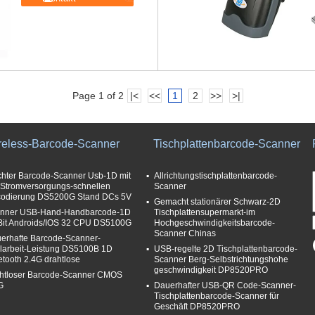
Page 1 of 2
|<
<<
1
2
>>
>|
reless-Barcode-Scanner
Tischplattenbarcode-Scanner
chter Barcode-Scanner Usb-1D mit
Allrichtungstischplattenbarcode-
 Stromversorgungs-schnellen
Scanner
odierung DS5200G Stand DCs 5V
Gemacht stationärer Schwarz-2D
nner USB-Hand-Handbarcode-1D
Tischplattensupermarkt-im
 Bit Androids/IOS 32 CPU DS5100G
Hochgeschwindigkeitsbarcode-
Scanner Chinas
erhafte Barcode-Scanner-
llarbeit-Leistung DS5100B 1D
USB-regelte 2D Tischplattenbarcode-
etooth 2.4G drahtlose
Scanner Berg-Selbstrichtungshohe
geschwindigkeit DP8520PRO
htloser Barcode-Scanner CMOS
G
Dauerhafter USB-QR Code-Scanner-
Tischplattenbarcode-Scanner für
Geschäft DP8520PRO