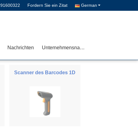
691600322
Fordern Sie ein Zitat
German
Nachrichten
Unternehmensnachrichten
Scanner des Barcodes 1D