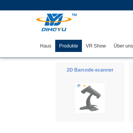
Haus
Produkte
VR Show
Über uns
2D Barcode-scanner