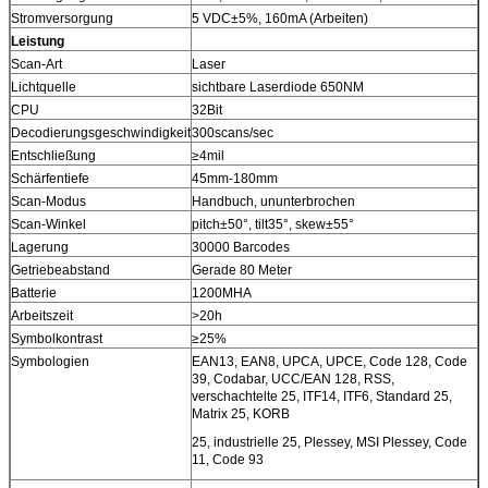
Stromversorgung
5 VDC±5%, 160mA (Arbeiten)
Leistung
Scan-Art
Laser
Lichtquelle
sichtbare Laserdiode 650NM
CPU
32Bit
Decodierungsgeschwindigkeit
300scans/sec
Entschließung
≥4mil
Schärfentiefe
45mm-180mm
Scan-Modus
Handbuch, ununterbrochen
Scan-Winkel
pitch±50°, tilt35°, skew±55°
Lagerung
30000 Barcodes
Getriebeabstand
Gerade 80 Meter
Batterie
1200MHA
Arbeitszeit
>20h
Symbolkontrast
≥25%
Symbologien
EAN13, EAN8, UPCA, UPCE, Code 128, Code
39, Codabar, UCC/EAN 128, RSS,
verschachtelte 25, ITF14, ITF6, Standard 25,
Matrix 25, KORB
25, industrielle 25, Plessey, MSI Plessey, Code
11, Code 93