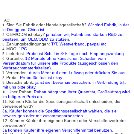
FAQ:
Sind Sie Fabrik oder Handelsgesellschaft?
Wir sind Fabrik, in der
1.
in Dongguan China ist.
OEM/ODM ist okay?
ja haben wir, Fabrik und starken R&D zu
2.
besitzen, um OEM/ODM zu stützen
.
Zahlungsbedingungen:
T/T, Westverband, paypal etc.
3.
MOQ:
1PC
4.
Lieferfrist:
Probe ist Schiff in 3~5 Tage nach Empfangszahlung
5.
Garantie:
12 Monate ohne künstlichen Schaden vom
6.
Versanddatum für unsere alle Produkte (ausgeschlossen den
Verbrauchsmaterialteilen).
Versenden:
durch Meer auf dem Luftweg oder drücken Sie aus
7.
Probe:
Probe für Test ist okay.
8.
Besuchsfabrik:
ja ist sie, bevor sie besuchen, in Verbindung tritt
9.
mit uns bitte okay.
Über Rabatt:
Rabatt hängt von Ihrer Quantität, Großauftrag wird
10.
im billigeren Preis ab.
11: Können Käufer die Speditionsgesellschaft entscheiden, die
verwendet wird?
Ja. Käufer können die Speditionsgesellschaft wählen, die sie
bevorzugen oder mit zusammenarbeiteten.
12: Können Käufer ihre eigenen Kuriere oder Verschiffenvertreter
verwenden?
Ja können Käufer ihre eigenen Verschiffenmittel benutzen.