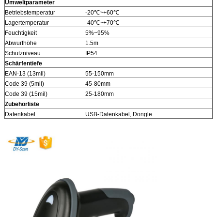
Umweltparameter
Betriebstemperatur
-20℃~+60℃
Lagertemperatur
-40℃~+70℃
Feuchtigkeit
5%~95%
Abwurfhöhe
1.5m
Schutzniveau
IP54
Schärfentiefe
EAN-13 (13mil)
55-150mm
Code 39 (5mil)
45-80mm
Code 39 (15mil)
25-180mm
Zubehörliste
Datenkabel
USB-Datenkabel, Dongle.