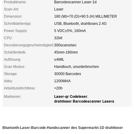
Produktname:
Barcodescanner Laser-1d
Scan-Art:
Laser
Dimension:
180 (W)×70 (D)×90.5 (H) MILLIMETER
Schnittstellentyp:
USB, Bluetooth, drahtloses 2.4G
Power Supply:
5 VDC±5%, 160mA
CPU:
32bit
Decodierungsgeschwindigkeit:
300scans/sec
Schärfentiefe:
45mm-180mm
Auflösung:
≥4MIL
Scan Modus:
Handbuch, ununterbrochen
Storage:
30000 Barcodes
Akku:
1200MHA
Arbeitszeitrichtlinie:
>20h
Laser-qr Codeleser
Markieren:
,
drahtloser Barcodescanner Lasers
Bluetooth-Laser-Barcode-Handscanner des Supermarkt-1D drahtloser