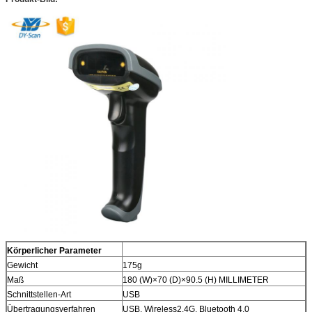
Körperlicher Parameter
Gewicht
175g
Maß
180 (W)×70 (D)×90.5 (H) MILLIMETER
Schnittstellen-Art
USB
Übertragungsverfahren
USB, Wireless2.4G, Bluetooth 4,0