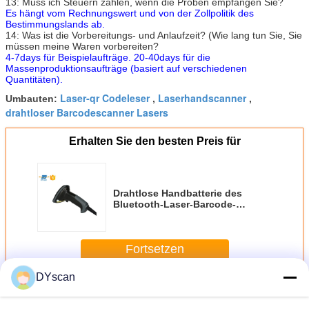
13: Muss ich Steuern zahlen, wenn die Proben empfangen Sie?
Es hängt vom Rechnungswert und von der Zollpolitik des
Bestimmungslands ab.
14: Was ist die Vorbereitungs- und Anlaufzeit? (Wie lang tun Sie, Sie
müssen meine Waren vorbereiten?
4-7days für Beispielaufträge. 20-40days für die
Massenproduktionsaufträge (basiert auf verschiedenen
Quantitäten).
Laser-qr Codeleser
Laserhandscanner
Umbauten:
,
,
drahtloser Barcodescanner Lasers
Erhalten Sie den besten Preis für
Drahtlose Handbatterie des
Bluetooth-Laser-Barcode-
Scanner-1200MHA für Supermarkt
Fortsetzen
DYscan
Laser-Barcode-Scanner
Mehr