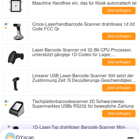
Maschine Handfree ein, das für Kiosk automatisch ist
Jetzt anfragen
Cmos-Laserhandbarcode-Scanner drahtloses 1d 2d
Code FCC Qr
Jetzt anfragen
Laser-Barcode-Scanner mit 32-Bit-CPU-Prozessor,
unterstützt gängige 1D-Codes für Lager,
Einzelhandel und Gesundheitswesen
Jetzt anfragen
Linearer USB Laser-Barcode-Scanner 300 setzt der
Zustimmung Zeit /S Decodierungs-Geschwindigkeits-
FC fest
Jetzt anfragen
Tischplattenbarcodescanner 2D Schwarzweiss-
Supermarktes USBs RS232 für bewegliche Zahlung
Jetzt anfragen
1D-Laser-Typ drahtloser Barcode-Scanner Mini-
Bluetooth-Pocket-Scanner für Lager und Logistik
DYscan