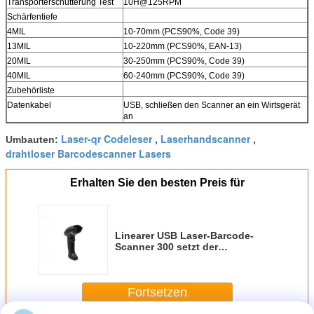
Transporterschütterung Test
10H@125RPM
Schärfentiefe
4MIL
10-70mm (PCS90%, Code 39)
13MIL
10-220mm (PCS90%, EAN-13)
20MIL
30-250mm (PCS90%, Code 39)
40MIL
60-240mm (PCS90%, Code 39)
Zubehörliste
Datenkabel
USB, schließen den Scanner an ein Wirtsgerät
an
Laser-qr Codeleser
Laserhandscanner
Umbauten:
,
,
drahtloser Barcodescanner Lasers
Erhalten Sie den besten Preis für
Linearer USB Laser-Barcode-
Scanner 300 setzt der
Zustimmung Zeit /S
Decodierungs-Geschwindigkeits-
FC fest
Fortsetzen