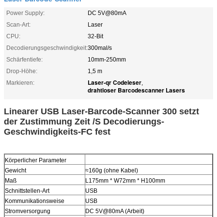
Power Supply:
DC 5V@80mA
Scan-Art:
Laser
CPU:
32-Bit
Decodierungsgeschwindigkeit:
300mal/s
Schärfentiefe:
10mm-250mm
Drop-Höhe:
1,5 m
Laser-qr Codeleser
Markieren:
,
drahtloser Barcodescanner Lasers
Linearer USB Laser-Barcode-Scanner 300 setzt
der Zustimmung Zeit /S Decodierungs-
Geschwindigkeits-FC fest
Körperlicher Parameter
Gewicht
≈160g (ohne Kabel)
Maß
L175mm * W72mm * H100mm
Schnittstellen-Art
USB
Kommunikationsweise
USB
Stromversorgung
DC 5V@80mA (Arbeit)