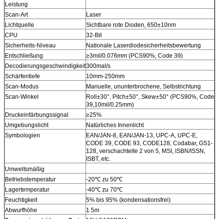
Leistung
Scan-Art
Laser
Lichtquelle
Sichtbare rote Dioden, 650±10nm
CPU
32-Bit
Sicherheits-Niveau
Nationale Laserdiodesicherheitsbewertung
Entschließung
≥3mil/0.076mm (PCS90%, Code 39)
Decodierungsgeschwindigkeit
300mal/s
Schärfentiefe
10mm-250mm
Scan-Modus
Manuelle, ununterbrochene, Selbstrichtung
Scan-Winkel
Roll±30°, Pitch±50°, Skew±50° (PCS90%, Code
39,10mil/0.25mm)
Druckeinfärbungssignal
≥25%
Umgebungslicht
Natürliches Innenlicht
Symbologien
EAN/JAN-8, EAN/JAN-13, UPC-A, UPC-E,
CODE 39, CODE 93, CODE128, Codabar, GS1-
128, verschachtelte 2 von 5, MSI, ISBN/ISSN,
ISBT, etc.
Umweltsmäßig
Betriebstemperatur
-20℃ zu 50℃
Lagertemperatur
-40℃ zu 70℃
Feuchtigkeit
5% bis 95% (kondensationsfrei)
Abwurfhöhe
1.5m