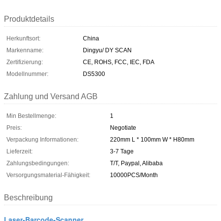
Produktdetails
Herkunftsort:
China
Markenname:
Dingyu/ DY SCAN
Zertifizierung:
CE, ROHS, FCC, IEC, FDA
Modellnummer:
DS5300
Zahlung und Versand AGB
Min Bestellmenge:
1
Preis:
Negotiate
Verpackung Informationen:
220mm L * 100mm W * H80mm
Lieferzeit:
3-7 Tage
Zahlungsbedingungen:
T/T, Paypal, Alibaba
Versorgungsmaterial-Fähigkeit:
10000PCS/Month
Beschreibung
Laser-Barcode-Scanner