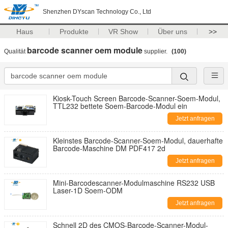
Shenzhen DYscan Technology Co., Ltd
Haus
Produkte
VR Show
Über uns
>>
barcode scanner oem module
Qualität
supplier.
(100)
Kiosk-Touch Screen Barcode-Scanner-Soem-Modul,
TTL232 bettete Soem-Barcode-Modul ein
Jetzt anfragen
Kleinstes Barcode-Scanner-Soem-Modul, dauerhafte
Barcode-Maschine DM PDF417 2d
Jetzt anfragen
Mini-Barcodescanner-Modulmaschine RS232 USB
Laser-1D Soem-ODM
Jetzt anfragen
Schnell 2D des CMOS-Barcode-Scanner-Modul-