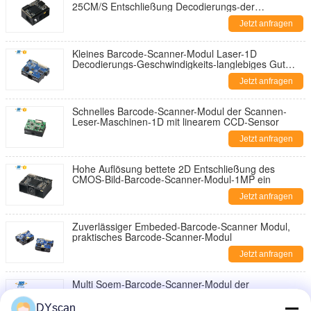
25CM/S Entschließung Decodierungs-der
Geschwindigkeits-640*480
Jetzt anfragen
Kleines Barcode-Scanner-Modul Laser-1D
Decodierungs-Geschwindigkeits-langlebiges Gut
300mal-/S
Jetzt anfragen
Schnelles Barcode-Scanner-Modul der Scannen-
Leser-Maschinen-1D mit linearem CCD-Sensor
Jetzt anfragen
Hohe Auflösung bettete 2D Entschließung des
CMOS-Bild-Barcode-Scanner-Modul-1MP ein
Jetzt anfragen
Zuverlässiger Embeded-Barcode-Scanner Modul,
praktisches Barcode-Scanner-Modul
Jetzt anfragen
Multi Soem-Barcode-Scanner-Modul der
Schnittstellen-1D, schnelle Decodierung CCD-Scan-
Maschine
DYscan