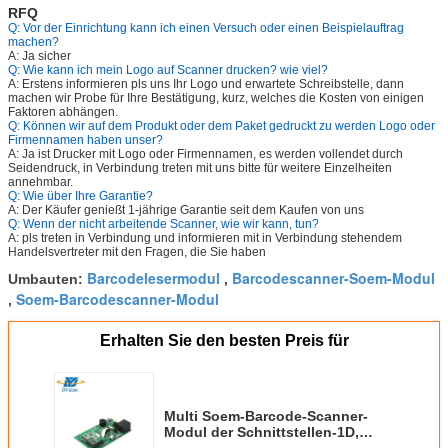
RFQ
Q: Vor der Einrichtung kann ich einen Versuch oder einen Beispielauftrag
machen?
A: Ja sicher
Q: Wie kann ich mein Logo auf Scanner drucken? wie viel?
A: Erstens informieren pls uns Ihr Logo und erwartete Schreibstelle, dann
machen wir Probe für Ihre Bestätigung, kurz, welches die Kosten von einigen
Faktoren abhängen.
Q: Können wir auf dem Produkt oder dem Paket gedruckt zu werden Logo oder
Firmennamen haben unser?
A: Ja ist Drucker mit Logo oder Firmennamen, es werden vollendet durch
Seidendruck, in Verbindung treten mit uns bitte für weitere Einzelheiten
annehmbar.
Q: Wie über Ihre Garantie?
A: Der Käufer genießt 1-jährige Garantie seit dem Kaufen von uns
Q: Wenn der nicht arbeitende Scanner, wie wir kann, tun?
A: pls treten in Verbindung und informieren mit in Verbindung stehendem
Handelsvertreter mit den Fragen, die Sie haben
Barcodelesermodul
Barcodescanner-Soem-Modul
Umbauten:
,
Soem-Barcodescanner-Modul
,
Erhalten Sie den besten Preis für
Multi Soem-Barcode-Scanner-
Modul der Schnittstellen-1D,
schnelle Decodierung CCD-Scan-