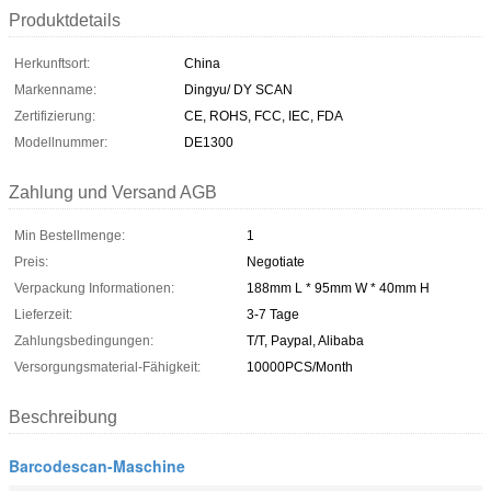
Produktdetails
Herkunftsort:
China
Markenname:
Dingyu/ DY SCAN
Zertifizierung:
CE, ROHS, FCC, IEC, FDA
Modellnummer:
DE1300
Zahlung und Versand AGB
Min Bestellmenge:
1
Preis:
Negotiate
Verpackung Informationen:
188mm L * 95mm W * 40mm H
Lieferzeit:
3-7 Tage
Zahlungsbedingungen:
T/T, Paypal, Alibaba
Versorgungsmaterial-Fähigkeit:
10000PCS/Month
Beschreibung
Barcodescan-Maschine