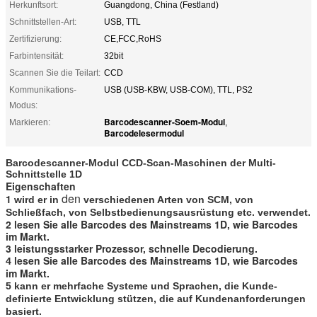
Herkunftsort:
Guangdong, China (Festland)
Schnittstellen-Art:
USB, TTL
Zertifizierung:
CE,FCC,RoHS
Farbintensität:
32bit
Scannen Sie die Teilart:
CCD
Kommunikations-
USB (USB-KBW, USB-COM), TTL, PS2
Modus:
Barcodescanner-Soem-Modul
Markieren:
,
Barcodelesermodul
Barcodescanner-Modul CCD-Scan-Maschinen der Multi-
Schnittstelle 1D
Eigenschaften
den
1
wird er in
verschiedenen Arten von SCM, von
Schließfach, von Selbstbedienungsausrüstung etc. verwendet.
2 lesen Sie alle Barcodes des Mainstreams 1D, wie Barcodes
im Markt.
3 leistungsstarker Prozessor, schnelle Decodierung.
lesen Sie alle Barcodes des Mainstreams 1D, wie Barcodes
4
im Markt.
5 kann er mehrfache Systeme und Sprachen, die Kunde-
definierte Entwicklung stützen, die auf Kundenanforderungen
basiert.