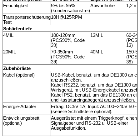
Feuchtigkeit
5% bis 95%
Abwurfhöhe
1,2 m
(kondensationsfrei)
Transporterschütterung
10H@125RPM
Test
Schärfentiefe
4MIL
100-120mm
13MIL
60-2
(PCS90%, Code
(PCS9
39)
13)
20MIL
70-350mm
40MIL
150-5
(PCS90%, Code
(PCS9
39)
39)
Zubehörliste
Kabel (optional)
USB-Kabel, benutzt, um das DE1300 an ein
anzuschließen.
Kabel RS232, benutzt, um das DE1300 an e
Wirtsgerät, mit USB-Energiekabel anzuschl
Kabel PS2, benutzt, um das DE1300 an ein 
und -tastatureingabegerät anzuschließen.
Energie-Adapter
Ertrag: DC5V 1A, Input: AC100~240V 50~
(serielle Schnittstelle optional).
Entwicklungsbrett
Ausgerüstet mit einem Triggerknopf, einem
(optional)
Signalgeber und RS-232 u. USB-einer
Ausgabefunktion.