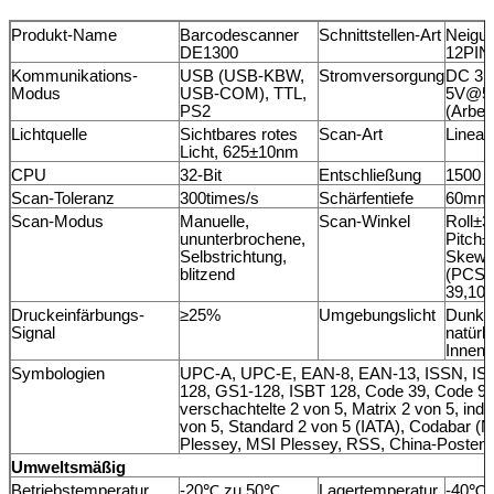
Produkt-Name
Barcodescanner
Schnittstellen-Art
Neigu
DE1300
12PIN
Kommunikations-
USB (USB-KBW,
Stromversorgung
DC 3.3
Modus
USB-COM), TTL,
5V@5
PS2
(Arbeit
Lichtquelle
Sichtbares rotes
Scan-Art
Linea
Licht, 625±10nm
CPU
32-Bit
Entschließung
1500
Scan-Toleranz
300times/s
Schärfentiefe
60mm
Scan-Modus
Manuelle,
Scan-Winkel
Roll±3
ununterbrochene,
Pitch±
Selbstrichtung,
Skew±
blitzend
(PCS9
39,10
Druckeinfärbungs-
≥25%
Umgebungslicht
Dunkl
Signal
natürl
Innenli
Symbologien
UPC-A, UPC-E, EAN-8, EAN-13, ISSN, IS
128, GS1-128, ISBT 128, Code 39, Code 93
verschachtelte 2 von 5, Matrix 2 von 5, indus
von 5, Standard 2 von 5 (IATA), Codabar (
Plessey, MSI Plessey, RSS, China-Posten, 
Umweltsmäßig
Betriebstemperatur
-20℃ zu 50℃
Lagertemperatur
-40℃ 