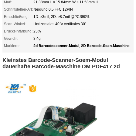
Maß:
21.38mm L × 15.84mm W × 11.58mm H
Schnittstellen-Art:
Neigung 0,5 FFC 12PIN
Entschließung:
1D: ≥3mil, 2D: ≥8.7mil @PCS90%
Scan-Winkel:
Horizontales 40°× vertikales 30°
Druckeinfärbung:
25%
Gewicht:
3.4g
2d Barcodescanner-Modul
2D Barcode-Scan-Maschine
Markieren:
,
Kleinstes Barcode-Scanner-Soem-Modul
dauerhafte Barcode-Maschine DM PDF417 2d