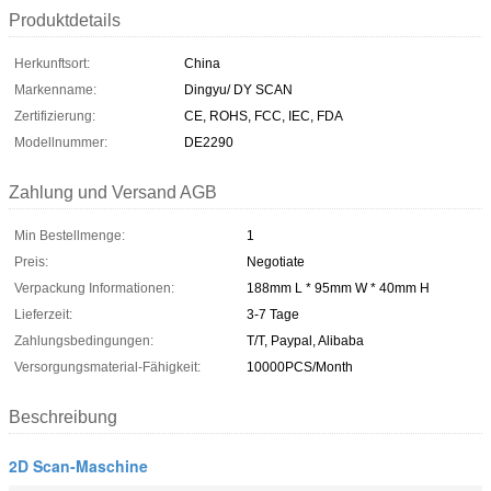
Produktdetails
Herkunftsort:
China
Markenname:
Dingyu/ DY SCAN
Zertifizierung:
CE, ROHS, FCC, IEC, FDA
Modellnummer:
DE2290
Zahlung und Versand AGB
Min Bestellmenge:
1
Preis:
Negotiate
Verpackung Informationen:
188mm L * 95mm W * 40mm H
Lieferzeit:
3-7 Tage
Zahlungsbedingungen:
T/T, Paypal, Alibaba
Versorgungsmaterial-Fähigkeit:
10000PCS/Month
Beschreibung
2D Scan-Maschine