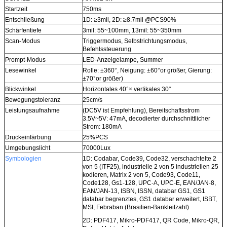
Startzeit
750ms
Entschließung
1D: ≥3mil, 2D: ≥8.7mil @PCS90%
Schärfentiefe
3mil: 55~100mm, 13mil: 55~350mm
Scan-Modus
Triggermodus, Selbstrichtungsmodus,
Befehlssteuerung
Prompt-Modus
LED-Anzeigelampe, Summer
Lesewinkel
Rolle: ±360°, Neigung: ±60°or größer, Gierung:
±70°or größer)
Blickwinkel
Horizontales 40°× vertikales 30°
Bewegungstoleranz
25cm/s
Leistungsaufnahme
(DC5V ist Empfehlung), Bereitschaftsstrom
3.5V~5V: 47mA, decodierter durchschnittlicher
Strom: 180mA
Druckeinfärbung
25%PCS
Umgebungslicht
70000Lux
Symbologien
1D: Codabar, Code39, Code32, verschachtelte 2
von 5 (ITF25), industrielle 2 von 5 industriellen 25
kodieren, Matrix 2 von 5, Code93, Code11,
Code128, Gs1-128, UPC-A, UPC-E, EAN/JAN-8,
EAN/JAN-13, ISBN, ISSN, databar GS1, GS1
databar begrenztes, GS1 databar erweitert, ISBT,
MSI, Febraban (Brasilien-Bankleitzahl)
2D: PDF417, Mikro-PDF417, QR Code, Mikro-QR,