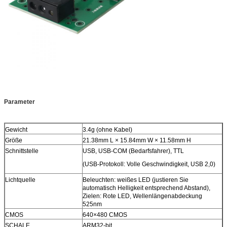
Parameter
Gewicht
3.4g (ohne Kabel)
Größe
21.38mm L × 15.84mm W × 11.58mm H
Schnittstelle
USB, USB-COM (Bedarfsfahrer), TTL
(USB-Protokoll: Volle Geschwindigkeit, USB 2,0)
Lichtquelle
Beleuchten: weißes LED (justieren Sie
automatisch Helligkeit entsprechend Abstand),
Zielen: Rote LED, Wellenlängenabdeckung
525nm
CMOS
640×480 CMOS
SCHALE
ARM32-bit