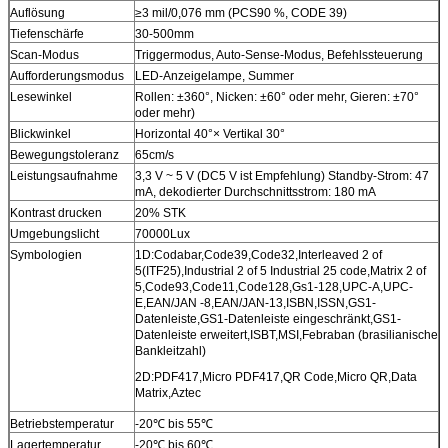
Auflösung
≥3 mil/0,076 mm (PCS90 %, CODE 39)
Tiefenschärfe
30-500mm
Scan-Modus
Triggermodus, Auto-Sense-Modus, Befehlssteuerung
Aufforderungsmodus
LED-Anzeigelampe, Summer
Lesewinkel
Rollen: ±360°, Nicken: ±60° oder mehr, Gieren: ±70°
oder mehr)
Blickwinkel
Horizontal 40°× Vertikal 30°
Bewegungstoleranz
65cm/s
Leistungsaufnahme
3,3 V ~ 5 V (DC5 V ist Empfehlung) Standby-Strom: 47
mA, dekodierter Durchschnittsstrom: 180 mA
Kontrast drucken
20% STK
Umgebungslicht
70000Lux
Symbologien
1D:Codabar,Code39,Code32,Interleaved 2 of
5(ITF25),Industrial 2 of 5 Industrial 25 code,Matrix 2 of
5,Code93,Code11,Code128,Gs1-128,UPC-A,UPC-
E,EAN/JAN -8,EAN/JAN-13,ISBN,ISSN,GS1-
Datenleiste,GS1-Datenleiste eingeschränkt,GS1-
Datenleiste erweitert,ISBT,MSI,Febraban (brasilianische
Bankleitzahl)
2D:PDF417,Micro PDF417,QR Code,Micro QR,Data
Matrix,Aztec
Betriebstemperatur
-20℃ bis 55℃
Lagertemperatur
-20℃ bis 60℃