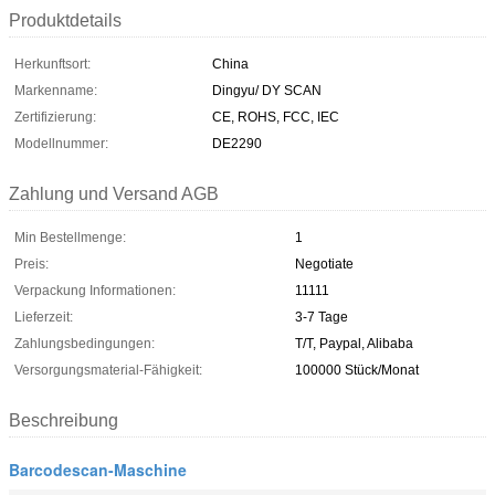
Produktdetails
Herkunftsort:
China
Markenname:
Dingyu/ DY SCAN
Zertifizierung:
CE, ROHS, FCC, IEC
Modellnummer:
DE2290
Zahlung und Versand AGB
Min Bestellmenge:
1
Preis:
Negotiate
Verpackung Informationen:
11111
Lieferzeit:
3-7 Tage
Zahlungsbedingungen:
T/T, Paypal, Alibaba
Versorgungsmaterial-Fähigkeit:
100000 Stück/Monat
Beschreibung
Barcodescan-Maschine