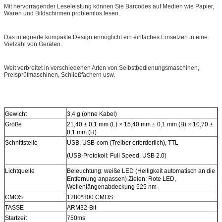
Mit hervorragender Leseleistung können Sie Barcodes auf Medien wie Papier,
Waren und Bildschirmen problemlos lesen.
Das integrierte kompakte Design ermöglicht ein einfaches Einsetzen in eine
Vielzahl von Geräten.
Weit verbreitet in verschiedenen Arten von Selbstbedienungsmaschinen,
Preisprüfmaschinen, Schließfächern usw.
Gewicht
3,4 g (ohne Kabel)
Größe
21,40 ± 0,1 mm (L) × 15,40 mm ± 0,1 mm (B) × 10,70 ±
0,1 mm (H)
Schnittstelle
USB, USB-com (Treiber erforderlich), TTL
(USB-Protokoll: Full Speed, USB 2.0)
Lichtquelle
Beleuchtung: weiße LED (Helligkeit automatisch an die
Entfernung anpassen) Zielen: Rote LED,
Wellenlängenabdeckung 525 nm
CMOS
1280*800 CMOS
TASSE
ARM32-Bit
Startzeit
750ms