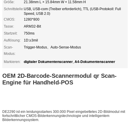
Größe:
21.38mm L × 15.84mm W × 11.58mm H
Schnittstelle:
USB, USB-com (Treiber erforderlich), TTL (USB-Protokoll: Full
Speed, USB 2.0)
CMOS:
1280*800
Tasse:
ARM32-Bit
Startzeit:
750ms
Auflösung:
1D:≥3mil
Scan-
Trigger-Modus、Auto-Sense-Modus
Modus:
digitaler Dokumentenscanner
A4-Dokumentenscanner
Markieren:
,
OEM 2D-Barcode-Scannermodul qr Scan-
Engine für Handheld-POS
DE2290 ist ein leistungsstarkes 300.000 Pixel eingebettetes 2D-Bildmodul mit
fortschrittlicher CMOS-Bilderkennungstechnologie und intelligentem
Bilderkennungssystem.