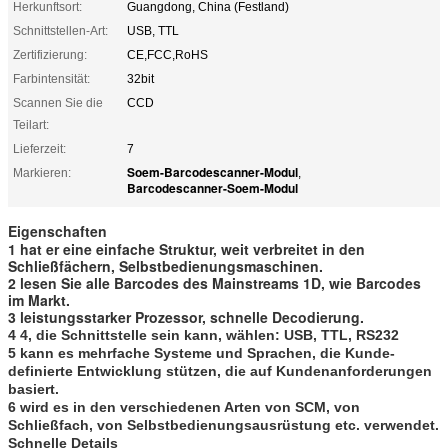
Herkunftsort:
Guangdong, China (Festland)
Schnittstellen-Art:
USB, TTL
Zertifizierung:
CE,FCC,RoHS
Farbintensität:
32bit
Scannen Sie die
CCD
Teilart:
Lieferzeit:
7
Soem-Barcodescanner-Modul
Markieren:
,
Barcodescanner-Soem-Modul
Eigenschaften
1 hat er eine einfache Struktur, weit verbreitet in den
Schließfächern, Selbstbedienungsmaschinen.
2 lesen Sie alle Barcodes des Mainstreams 1D, wie Barcodes
im Markt.
3 leistungsstarker Prozessor, schnelle Decodierung.
4 4, die Schnittstelle sein kann, wählen: USB, TTL, RS232
5 kann es mehrfache Systeme und Sprachen, die Kunde-
definierte Entwicklung stützen, die auf Kundenanforderungen
basiert.
6 wird es in den verschiedenen Arten von SCM, von
Schließfach, von Selbstbedienungsausrüstung etc. verwendet.
Schnelle Details