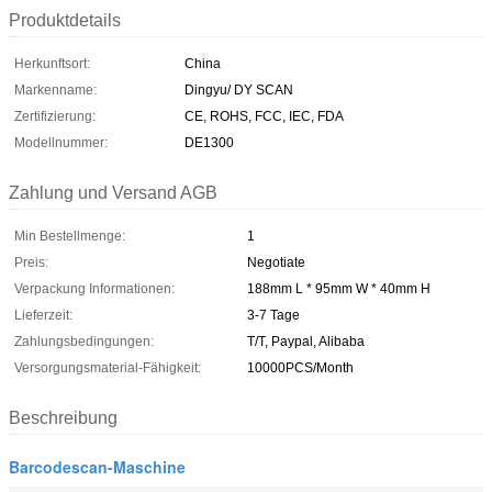
Produktdetails
Herkunftsort:
China
Markenname:
Dingyu/ DY SCAN
Zertifizierung:
CE, ROHS, FCC, IEC, FDA
Modellnummer:
DE1300
Zahlung und Versand AGB
Min Bestellmenge:
1
Preis:
Negotiate
Verpackung Informationen:
188mm L * 95mm W * 40mm H
Lieferzeit:
3-7 Tage
Zahlungsbedingungen:
T/T, Paypal, Alibaba
Versorgungsmaterial-Fähigkeit:
10000PCS/Month
Beschreibung
Barcodescan-Maschine