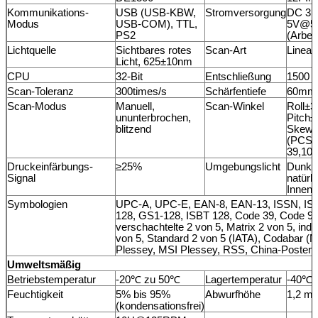
Kommunikations-
USB (USB-KBW,
Stromversorgung
DC 3.3
Modus
USB-COM), TTL,
5V@5
PS2
(Arbeit
Lichtquelle
Sichtbares rotes
Scan-Art
Linea
Licht, 625±10nm
CPU
32-Bit
Entschließung
1500
Scan-Toleranz
300times/s
Schärfentiefe
60mm
Scan-Modus
Manuell,
Scan-Winkel
Roll±3
ununterbrochen,
Pitch±
blitzend
Skew±
(PCS9
39,10
Druckeinfärbungs-
≥25%
Umgebungslicht
Dunkl
Signal
natürl
Innenli
Symbologien
UPC-A, UPC-E, EAN-8, EAN-13, ISSN, IS
128, GS1-128, ISBT 128, Code 39, Code 93
verschachtelte 2 von 5, Matrix 2 von 5, indus
von 5, Standard 2 von 5 (IATA), Codabar (
Plessey, MSI Plessey, RSS, China-Posten, 
Umweltsmäßig
Betriebstemperatur
-20℃ zu 50℃
Lagertemperatur
-40℃ 
Feuchtigkeit
5% bis 95%
Abwurfhöhe
1,2 m
(kondensationsfrei)