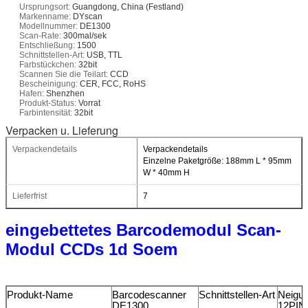
Ursprungsort:
Guangdong, China (Festland)
Markenname:
DYscan
Modellnummer:
DE1300
Scan-Rate:
300mal/sek
Entschließung:
1500
Schnittstellen-Art:
USB, TTL
Farbstückchen:
32bit
Scannen Sie die Teilart:
CCD
Bescheinigung:
CER, FCC, RoHS
Hafen:
Shenzhen
Produkt-Status:
Vorrat
Farbintensität:
32bit
Verpacken u. Lieferung
Verpackendetails
Verpackendetails
Einzelne Paketgröße: 188mm L * 95mm
W * 40mm H
Lieferfrist
7
eingebettetes Barcodemodul Scan-
Modul CCDs 1d Soem
Produkt-Name
Barcodescanner
Schnittstellen-Art
Neigu
DE1300
12PIN