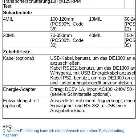
Transporterschütterung
10H@125RPM
Test
Schärfentiefe
4MIL
100-120mm
13MIL
60-2
(PCS90%, Code
(PCS9
39)
13)
20MIL
70-350mm
40MIL
150-5
(PCS90%, Code
(PCS9
39)
39)
Zubehörliste
Kabel (optional)
USB-Kabel, benutzt, um das DE1300 an ein
anzuschließen.
Kabel RS232, benutzt, um das DE1300 an e
Wirtsgerät, mit USB-Energiekabel anzuschl
Kabel PS2, benutzt, um das DE1300 an ein 
und -tastatureingabegerät anzuschließen.
Energie-Adapter
Ertrag: DC5V 1A, Input: AC100~240V 50~
(serielle Schnittstelle optional).
Entwicklungsbrett
Ausgerüstet mit einem Triggerknopf, einem
(optional)
Signalgeber und RS-232 u. USB-einer
Ausgabefunktion.
RFQ
Q: Vor der Einrichtung kann ich einen Versuch oder einen Beispielauftrag
machen?