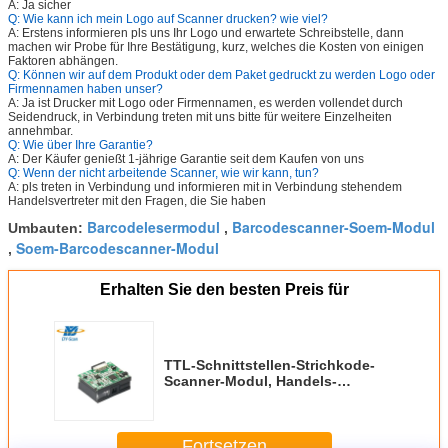
A: Ja sicher
Q: Wie kann ich mein Logo auf Scanner drucken? wie viel?
A: Erstens informieren pls uns Ihr Logo und erwartete Schreibstelle, dann
machen wir Probe für Ihre Bestätigung, kurz, welches die Kosten von einigen
Faktoren abhängen.
Q: Können wir auf dem Produkt oder dem Paket gedruckt zu werden Logo oder
Firmennamen haben unser?
A: Ja ist Drucker mit Logo oder Firmennamen, es werden vollendet durch
Seidendruck, in Verbindung treten mit uns bitte für weitere Einzelheiten
annehmbar.
Q: Wie über Ihre Garantie?
A: Der Käufer genießt 1-jährige Garantie seit dem Kaufen von uns
Q: Wenn der nicht arbeitende Scanner, wie wir kann, tun?
A: pls treten in Verbindung und informieren mit in Verbindung stehendem
Handelsvertreter mit den Fragen, die Sie haben
Barcodelesermodul
Barcodescanner-Soem-Modul
Umbauten:
,
Soem-Barcodescanner-Modul
,
Erhalten Sie den besten Preis für
TTL-Schnittstellen-Strichkode-
Scanner-Modul, Handels-
Scanner-Modul des QR Code-1D
Fortsetzen