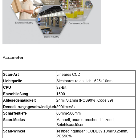
Parameter
Scan-Art
Lineares CCD
Lichtquelle
Sichtbares rotes Licht, 625±10nm
CPU
32-Bit
Entschließung
1500
Ablesegenauigkeit
≥4mil/0.1mm (PCS90%, Code 39)
Decodierungsgeschwindigkeit
300times/s
Schärfentiefe
60mm-500mm
Scan-Modus
Manuell, ununterbrochen, blitzend,
Befehlsauslöser
Scan-Winkel
Testbedingungen: CODE39,10mil/0.25mm,
PCS90%