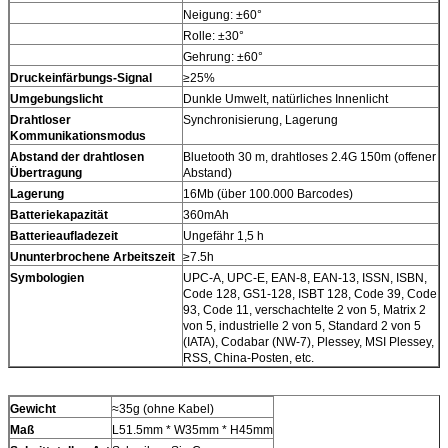
Neigung: ±60°
Rolle: ±30°
Gehrung: ±60°
Druckeinfärbungs-Signal
≥25%
Umgebungslicht
Dunkle Umwelt, natürliches Innenlicht
Drahtloser
Synchronisierung, Lagerung
Kommunikationsmodus
Abstand der drahtlosen
Bluetooth 30 m, drahtloses 2.4G 150m (offener
Übertragung
Abstand)
Lagerung
16Mb (über 100.000 Barcodes)
Batteriekapazität
360mAh
Batterieaufladezeit
Ungefähr 1,5 h
Ununterbrochene Arbeitszeit
≥7.5h
Symbologien
UPC-A, UPC-E, EAN-8, EAN-13, ISSN, ISBN,
Code 128, GS1-128, ISBT 128, Code 39, Code
93, Code 11, verschachtelte 2 von 5, Matrix 2
von 5, industrielle 2 von 5, Standard 2 von 5
(IATA), Codabar (NW-7), Plessey, MSI Plessey,
RSS, China-Posten, etc.
Gewicht
≈35g (ohne Kabel)
Maß
L51.5mm * W35mm * H45mm