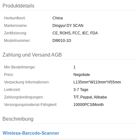
Produktdetails
Herkunftsort:
China
Markenname:
Dingyu/ DY SCAN
Zertifizierung:
CE, ROHS, FCC, IEC, FDA
Modellnummer:
DI9010-1D
Zahlung und Versand AGB
Min Bestellmenge:
1
Preis:
Negotiate
Verpackung Informationen:
L135mm*W110mm*H55mm
Lieferzeit:
3-7 Tage
Zahlungsbedingungen:
T/T, Paypal, Alibaba
Versorgungsmaterial-Fähigkeit:
10000PCS/Month
Beschreibung
Wireless-Barcode-Scanner