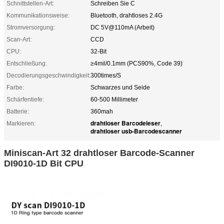
Schnittstellen-Art:
Schreiben Sie C
Kommunikationsweise:
Bluetooth, drahtloses 2.4G
Stromversorgung:
DC 5V@110mA (Arbeit)
Scan-Art:
CCD
CPU:
32-Bit
Entschließung:
≥4mil/0.1mm (PCS90%, Code 39)
Decodierungsgeschwindigkeit:
300times/S
Farbe:
Schwarzes und Seide
Schärfentiefe:
60-500 Millimeter
Batterie:
360mah
drahtloser Barcodeleser
Markieren:
,
drahtloser usb-Barcodescanner
Miniscan-Art 32 drahtloser Barcode-Scanner
DI9010-1D Bit CPU