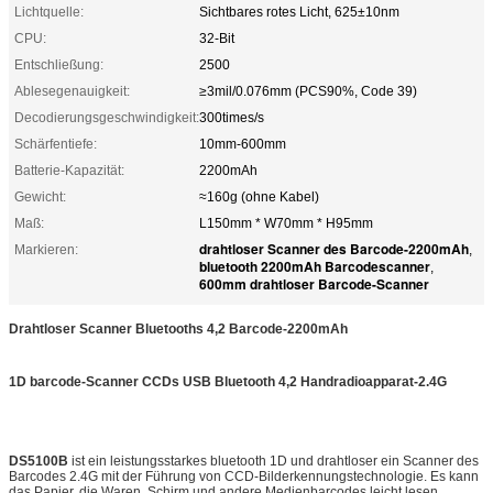
Lichtquelle:
Sichtbares rotes Licht, 625±10nm
CPU:
32-Bit
Entschließung:
2500
Ablesegenauigkeit:
≥3mil/0.076mm (PCS90%, Code 39)
Decodierungsgeschwindigkeit:
300times/s
Schärfentiefe:
10mm-600mm
Batterie-Kapazität:
2200mAh
Gewicht:
≈160g (ohne Kabel)
Maß:
L150mm * W70mm * H95mm
drahtloser Scanner des Barcode-2200mAh
Markieren:
,
bluetooth 2200mAh Barcodescanner
,
600mm drahtloser Barcode-Scanner
Drahtloser Scanner Bluetooths 4,2 Barcode-2200mAh
1D barcode-Scanner CCDs USB Bluetooth 4,2 Handradioapparat-2.4G
DS5100B
ist ein leistungsstarkes bluetooth 1D und drahtloser ein Scanner des
Barcodes 2.4G mit der Führung von CCD-Bilderkennungstechnologie. Es kann
das Papier, die Waren, Schirm und andere Medienbarcodes leicht lesen.