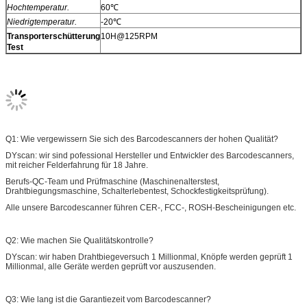
Hochtemperatur.
60℃
Niedrigtemperatur.
-20℃
Transporterschütterung
10H@125RPM
Test
Q1: Wie vergewissern Sie sich des Barcodescanners der hohen Qualität?
DYscan: wir sind pofessional Hersteller und Entwickler des Barcodescanners,
mit reicher Felderfahrung für 18 Jahre.
Berufs-QC-Team und Prüfmaschine (Maschinenalterstest,
Drahtbiegungsmaschine, Schalterlebentest, Schockfestigkeitsprüfung).
Alle unsere Barcodescanner führen CER-, FCC-, ROSH-Bescheinigungen etc.
Q2: Wie machen Sie Qualitätskontrolle?
DYscan: wir haben Drahtbiegeversuch 1 Millionmal, Knöpfe werden geprüft 1
Millionmal, alle Geräte werden geprüft vor auszusenden.
Q3: Wie lang ist die Garantiezeit vom Barcodescanner?