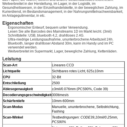
Weitverbreitet in der Herstellung, im Lager, in der Logistik, im
Gesundheitswesen, in der Einzelhandelskette, in der beweglichen Zahlung, im
Kurierdienst, im Bestandsmanagement, in der Nahrungsmittelnachweisbarkeit,
im Anlagegutinventar, in etc.
Eigenschaften
Ergonomischer Entwurf, bequem unter Verwendung.
Lesen Sie alle Barcodes des Mainstreams 1D im Markt leicht. (3mil)
Schnittstelle: USB, bluetooth 4,2, drahtloses 2.4G.
Ultra-niedrige Leistungsaufnahme, ununterbrochene Arbeitszeit 24h.
Bluetooth, langer drahtloser Abstand 30m, kann im Handy und im PC
verwendet werden.
Weitverbreitet im Supermarkt, Lager, bewegliche Zahlung, Kettenläden.
Leistung
Scan-Art
Lineares CCD
Lichtquelle
Sichtbares rotes Licht, 625±10nm
CPU
32-Bit
Entschließung
2500
Ablesegenauigkeit
≥3mil/0.076mm (PCS90%, Code 39)
Decodierungsgeschwindigkeit
300times/s
Schärfentiefe
10mm-600mm
Scan-Modus
Manuelle, ununterbrochene, Selbstrichtung,
Fashing
Scan-Winkel
Testbedingungen: CODE39,10mil/0.25mm,
PCS90%