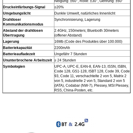
Neigung: ±60°, Rolle: ±30°, Gehrung: ±60°
Druckeinfärbungs-Signal
≥20%
Umgebungslicht
Dunkle Umwelt, natürliches Innenlicht
Drahtloser
Synchronisierung, Lagerung
Kommunikationsmodus
Abstand der drahtlosen
2.4GHz, 150meters; Bluetooth 30meters
Übertragung
(offener Abstand)
Lagerung
16Mb (Code des Produktes über 100.000)
Batteriekapazität
2200mAh
Batterieaufladezeit
Ungefähr 7 Stunden
Ununterbrochene Arbeitszeit
≥ 24 Stunden
Symbologien
UPC-A, UPC-E, EAN-8, EAN-13, ISSN, ISBN,
Code 128, GS1-128, ISBT 128, Code 39, Code
93, Code 11, verschachtelte 2 von 5, Matrix 2
von 5, industrielle 2 von 5, Standard 2 von 5
(IATA), Codabar (NW-7), Plessey, MSI Plessey,
RSS, China-Posten, etc.