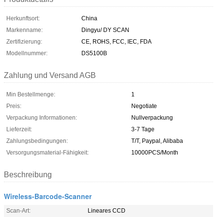
Herkunftsort:
China
Markenname:
Dingyu/ DY SCAN
Zertifizierung:
CE, ROHS, FCC, IEC, FDA
Modellnummer:
DS5100B
Zahlung und Versand AGB
Min Bestellmenge:
1
Preis:
Negotiate
Verpackung Informationen:
Nullverpackung
Lieferzeit:
3-7 Tage
Zahlungsbedingungen:
T/T, Paypal, Alibaba
Versorgungsmaterial-Fähigkeit:
10000PCS/Month
Beschreibung
Wireless-Barcode-Scanner
Scan-Art:
Lineares CCD