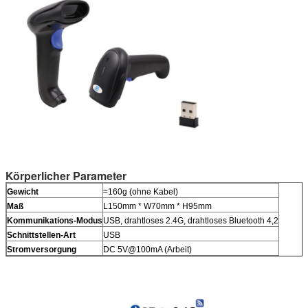
Körperlicher Parameter
Gewicht
≈160g (ohne Kabel)
Maß
L150mm * W70mm * H95mm
Kommunikations-Modus
USB, drahtloses 2.4G, drahtloses Bluetooth 4,2
Schnittstellen-Art
USB
Stromversorgung
DC 5V@100mA (Arbeit)