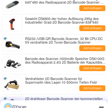
640*480 des Radioapparat-2D Barcode-Scanner-
25CM/S
Jetzt anfragen
Gewicht DS6800 der hohen Auflösung 295g des
industrieller Grad-2D Barcode-Scanner-838*640
Jetzt anfragen
RS232-/USB-QR Barcode-Scanner, 32 Bit CPU-DC
5V verdrahtete 2D Toner-Barcode-Scanner
Jetzt anfragen
Barcode-des Scanner-1600mAh Speicher DS6100G
des Radioapparat-2.4G 2D Batterie-der Kapazitäts-
512K
Jetzt anfragen
Verdrahteter 2D Barcode-Scanner für
Supermarkt-/des Lager-10-500mm Tiefen-Feld
Jetzt anfragen
2D drahtloser Barcode-Scanner der kommerziellen
Anwendung mit der niedrigen 512k Batterie-
Kapazität DS6202G des Speicher1600mah
DYscan