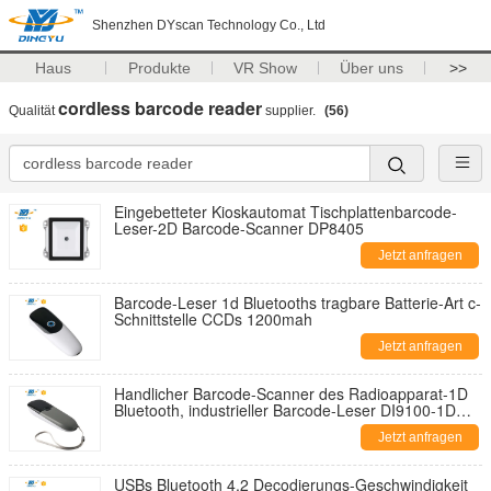
Shenzhen DYscan Technology Co., Ltd
Haus
Produkte
VR Show
Über uns
>>
cordless barcode reader
Qualität
supplier.
(56)
Eingebetteter Kioskautomat Tischplattenbarcode-
Leser-2D Barcode-Scanner DP8405
Jetzt anfragen
Barcode-Leser 1d Bluetooths tragbare Batterie-Art c-
Schnittstelle CCDs 1200mah
Jetzt anfragen
Handlicher Barcode-Scanner des Radioapparat-1D
Bluetooth, industrieller Barcode-Leser DI9100-1D
DCs 5V 100mA
Jetzt anfragen
USBs Bluetooth 4,2 Decodierungs-Geschwindigkeit