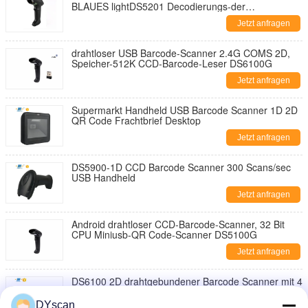
BLAUES lightDS5201 Decodierungs-der
Geschwindigkeits-32
Jetzt anfragen
drahtloser USB Barcode-Scanner 2.4G COMS 2D,
Speicher-512K CCD-Barcode-Leser DS6100G
Jetzt anfragen
Supermarkt Handheld USB Barcode Scanner 1D 2D
QR Code Frachtbrief Desktop
Jetzt anfragen
DS5900-1D CCD Barcode Scanner 300 Scans/sec
USB Handheld
Jetzt anfragen
Android drahtloser CCD-Barcode-Scanner, 32 Bit
CPU Miniusb-QR Code-Scanner DS5100G
Jetzt anfragen
DS6100 2D drahtgebundener Barcode Scanner mit 4
Mil Auflösung DC 5V USB-Portable Handheld
Scanner
DYscan