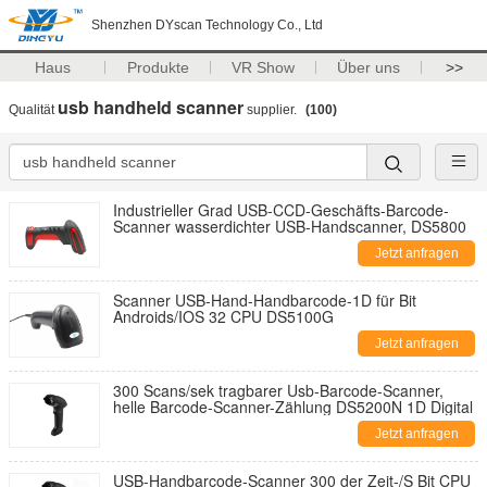
Shenzhen DYscan Technology Co., Ltd
Haus
Produkte
VR Show
Über uns
>>
usb handheld scanner
Qualität
supplier.
(100)
Industrieller Grad USB-CCD-Geschäfts-Barcode-
Scanner wasserdichter USB-Handscanner, DS5800
Jetzt anfragen
Scanner USB-Hand-Handbarcode-1D für Bit
Androids/IOS 32 CPU DS5100G
Jetzt anfragen
300 Scans/sek tragbarer Usb-Barcode-Scanner,
helle Barcode-Scanner-Zählung DS5200N 1D Digital
Jetzt anfragen
USB-Handbarcode-Scanner 300 der Zeit-/S Bit CPU