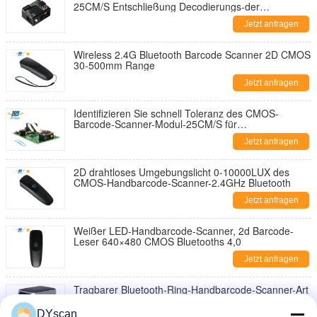
25CM/S Entschließung Decodierungs-der
Geschwindigkeits-640*480
Jetzt anfragen
Wireless 2.4G Bluetooth Barcode Scanner 2D CMOS
30-500mm Range
Jetzt anfragen
Identifizieren Sie schnell Toleranz des CMOS-
Barcode-Scanner-Modul-25CM/S für
Selbstbedienungsanschlüsse
Jetzt anfragen
2D drahtloses Umgebungslicht 0-10000LUX des
CMOS-Handbarcode-Scanner-2.4GHz Bluetooth
Jetzt anfragen
Weißer LED-Handbarcode-Scanner, 2d Barcode-
Leser 640×480 CMOS Bluetooths 4,0
Jetzt anfragen
Tragbarer Bluetooth-Ring-Handbarcode-Scanner-Art
Code 1d 2d C Qr für Bestandsaufnahme
DYscan