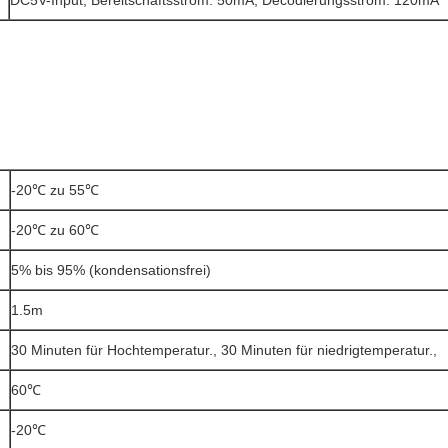
DC5V-Input, Bereitschaftsstrom: 50mA, Decodierungsstrom: 120mA
-20℃ zu 55℃
-20℃ zu 60℃
5% bis 95% (kondensationsfrei)
1.5m
30 Minuten für Hochtemperatur., 30 Minuten für niedrigtemperatur.,
60℃
-20℃