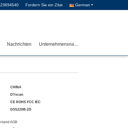
823694540
Fordern Sie ein Zitat
German
Nachrichten
Unternehmensnachrichten
CHINA
DYscan
CE ROHS FCC IEC
:
DS5220B-2D
ersand AGB: