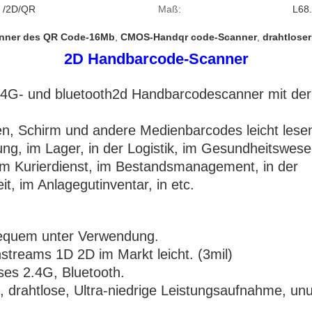
 /2D/QR
Maß:
L68
nner des QR Code-16Mb
,
CMOS-Handqr code-Scanner
,
drahtlose
2D Handbarcode-Scanner
2.4G- und bluetooth2d Handbarcodescanner mit d
en, Schirm und andere Medienbarcodes leicht lese
lung, im Lager, in der Logistik, im Gesundheitswese
 im Kurierdienst, im Bestandsmanagement, in der
t, im Anlagegutinventar, in etc.
equem unter Verwendung.
streams 1D 2D im Markt leicht. (3mil)
ses 2.4G, Bluetooth.
drahtlose, Ultra-niedrige Leistungsaufnahme, unu