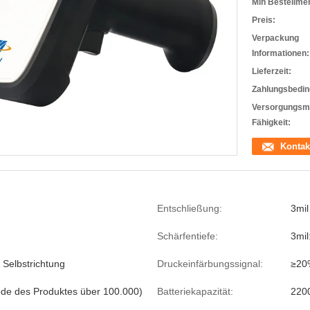
Min Bestellme
Preis:
Verpackung
Informationen:
Lieferzeit:
Zahlungsbedin
Versorgungsma
Fähigkeit:
Kontak
Entschließung:
3mil
Schärfentiefe:
3mi
 Selbstrichtung
Druckeinfärbungssignal:
≥20
de des Produktes über 100.000)
Batteriekapazität:
220