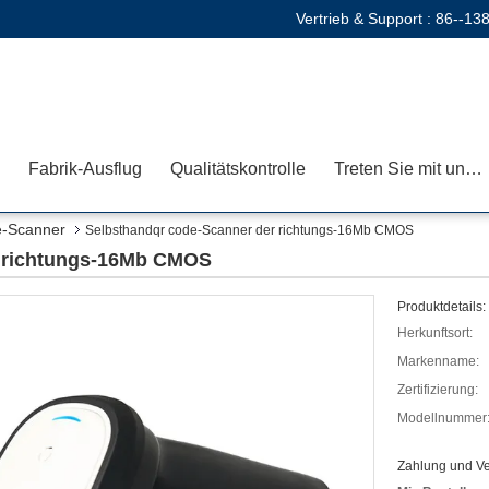
Vertrieb & Support :
86--13
Fabrik-Ausflug
Qualitätskontrolle
Treten Sie mit uns in Verbindung
e-Scanner
Selbsthandqr code-Scanner der richtungs-16Mb CMOS
r richtungs-16Mb CMOS
Produktdetails:
Herkunftsort:
Markenname:
Zertifizierung:
Modellnummer
Zahlung und V