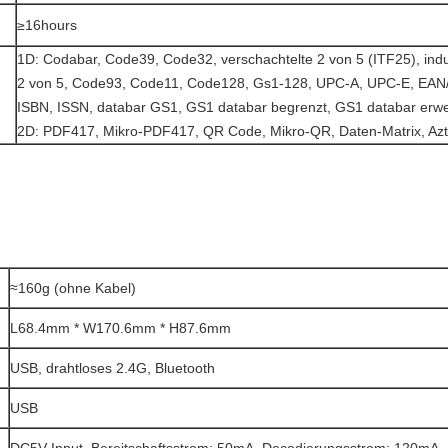
≥16hours
1D: Codabar, Code39, Code32, verschachtelte 2 von 5 (ITF25), indus
2 von 5, Code93, Code11, Code128, Gs1-128, UPC-A, UPC-E, EAN
ISBN, ISSN, databar GS1, GS1 databar begrenzt, GS1 databar erwei
2D: PDF417, Mikro-PDF417, QR Code, Mikro-QR, Daten-Matrix, Az
≈160g (ohne Kabel)
L68.4mm * W170.6mm * H87.6mm
USB, drahtloses 2.4G, Bluetooth
USB