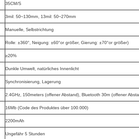
35CM/S
3mil: 50~130mm, 13mil: 50~270mm
Manuelle, Selbstrichtung
Rolle: ±360°, Neigung: ±60°or größer, Gierung: ±70°or größer)
≥20%
Dunkle Umwelt, natürliches Innenlicht
Synchronisierung, Lagerung
2.4GHz, 150meters (offener Abstand), Bluetooth 30m (offener Abst
16Mb (Code des Produktes über 100.000)
2200mAh
Ungefähr 5 Stunden