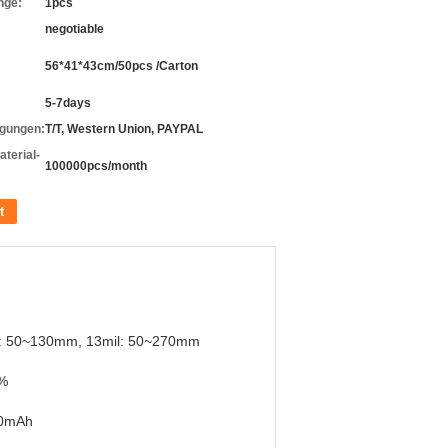
nge:
1pcs
negotiable
56*41*43cm/50pcs /Carton
5-7days
gungen:
T/T, Western Union, PAYPAL
terial-
100000pcs/month
t
l: 50~130mm, 13mil: 50~270mm
%
0mAh