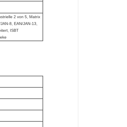
trielle 2 von 5, Matrix
/JAN-8, EAN/JAN-13,
tert, ISBT
teke