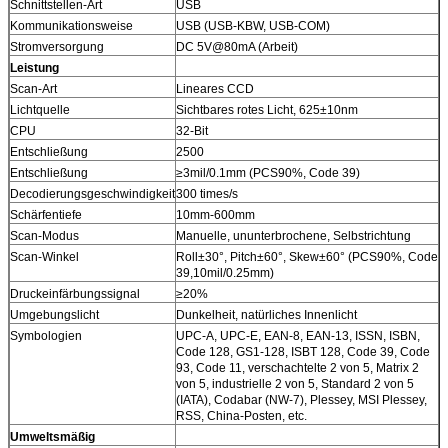
Schnittstellen-Art
USB
Kommunikationsweise
USB (USB-KBW, USB-COM)
Stromversorgung
DC 5V@80mA (Arbeit)
Leistung
Scan-Art
Lineares CCD
Lichtquelle
Sichtbares rotes Licht, 625±10nm
CPU
32-Bit
Entschließung
2500
Entschließung
≥3mil/0.1mm (PCS90%, Code 39)
Decodierungsgeschwindigkeit
300 times/s
Schärfentiefe
10mm-600mm
Scan-Modus
Manuelle, ununterbrochene, Selbstrichtung
Scan-Winkel
Roll±30°, Pitch±60°, Skew±60° (PCS90%, Code
39,10mil/0.25mm)
Druckeinfärbungssignal
≥20%
Umgebungslicht
Dunkelheit, natürliches Innenlicht
Symbologien
UPC-A, UPC-E, EAN-8, EAN-13, ISSN, ISBN,
Code 128, GS1-128, ISBT 128, Code 39, Code
93, Code 11, verschachtelte 2 von 5, Matrix 2
von 5, industrielle 2 von 5, Standard 2 von 5
(IATA), Codabar (NW-7), Plessey, MSI Plessey,
RSS, China-Posten, etc.
Umweltsmäßig