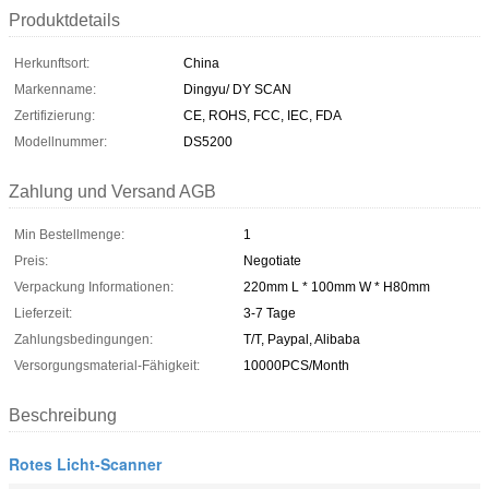
Produktdetails
Herkunftsort:
China
Markenname:
Dingyu/ DY SCAN
Zertifizierung:
CE, ROHS, FCC, IEC, FDA
Modellnummer:
DS5200
Zahlung und Versand AGB
Min Bestellmenge:
1
Preis:
Negotiate
Verpackung Informationen:
220mm L * 100mm W * H80mm
Lieferzeit:
3-7 Tage
Zahlungsbedingungen:
T/T, Paypal, Alibaba
Versorgungsmaterial-Fähigkeit:
10000PCS/Month
Beschreibung
Rotes Licht-Scanner