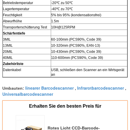
Betriebstemperatur
-20℃ zu 50℃
Lagertemperatur
-40℃ zu 70℃
Feuchtigkeit
5% bis 95% (kondensationsfrei)
Abwurfhöhe
1.5m
Transporterschütterung Test
10H@125RPM
Schärfentiefe
3MIL
60-100mm (PCS90%, Code 39)
13MIL
10-320mm (PCS90%, EAN-13)
20MIL
10-430mm (PCS90%, Code 39)
40MIL
110-600mm (PCS90%, Code 39)
Zubehörliste
Datenkabel
USB, schließen den Scanner an ein Wirtsgerät
an
linearer Barcodescanner
Infrarotbarcodescanner
Umbauten:
,
,
Universalbarcodescanner
Erhalten Sie den besten Preis für
Rotes Licht CCD-Barcode-