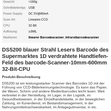
Gewicht:
≈160g
Schnittstellentyp:
USB
Power Supply:
DC 5V@80mA
Scan-Art:
Lineares CCD
CPU:
32-Bit
Auflösung:
≥3MIL
linearer Barcodescanner
Infrarotbarcodescanner
Markieren:
,
DS5200 blauer Strahl Lesers Barcode des
Supermarktes 1D verdrahtete Handtiefen-
Feld des barcode-Scanner-10mm-600mm
32-Bit-CPU
Produkt-Beschreibung
DS5200 ist ein leistungsstarker Scanner des Barcodes 1D mit der
Führung von CCD-Bilderkennungstechnologie. Es kann das Papier,
die Waren, Schirm und andere Medienbarcodes leicht lesen. Weit
verbreitet in der Herstellung, im Lager, in der Logistik, im
Gesundheitswesen, in der Einzelhandelskette, in der beweglichen
Zahlung, im Kurierdienst, im Bestandsmanagement, in der
Nahrungsmittelnachweisbarkeit, im Anlagegutinventar, in etc.