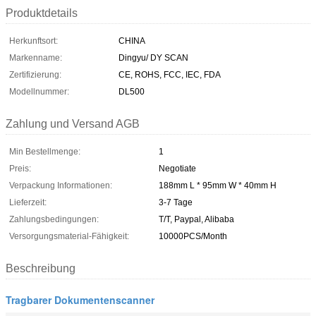
Produktdetails
Herkunftsort:
CHINA
Markenname:
Dingyu/ DY SCAN
Zertifizierung:
CE, ROHS, FCC, IEC, FDA
Modellnummer:
DL500
Zahlung und Versand AGB
Min Bestellmenge:
1
Preis:
Negotiate
Verpackung Informationen:
188mm L * 95mm W * 40mm H
Lieferzeit:
3-7 Tage
Zahlungsbedingungen:
T/T, Paypal, Alibaba
Versorgungsmaterial-Fähigkeit:
10000PCS/Month
Beschreibung
Tragbarer Dokumentenscanner