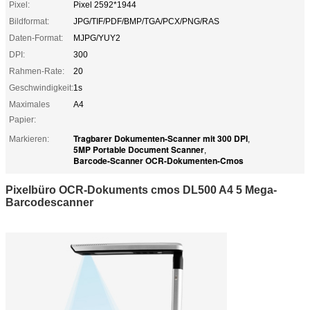
Pixel:
Pixel 2592*1944
Bildformat:
JPG/TIF/PDF/BMP/TGA/PCX/PNG/RAS
Daten-Format:
MJPG/YUY2
DPI:
300
Rahmen-Rate:
20
Geschwindigkeit:
1s
Maximales
A4
Papier:
Tragbarer Dokumenten-Scanner mit 300 DPI
Markieren:
,
5MP Portable Document Scanner
,
Barcode-Scanner OCR-Dokumenten-Cmos
Pixelbüro OCR-Dokuments cmos DL500 A4 5 Mega-
Barcodescanner