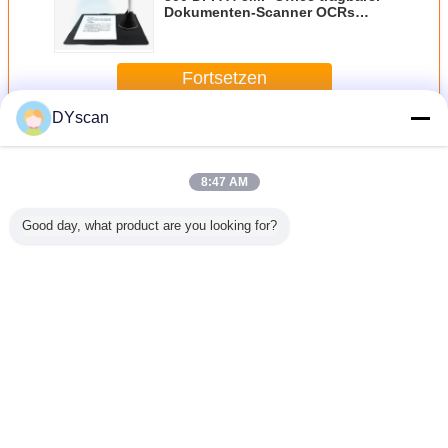
Dokumenten-Scanner OCRs
Cmos
Fortsetzen
DYscan
Tragbarer Dokumentenscanner
Mehr
8:47 AM
Good day, what product are you looking for?
300 DPI A4 5MP
300 DPI A4 5MP
Office tragbarer
Office tragbarer
Dokumenten-
Dokumenten-
Scanner OCRs
Scanner OCRs
Cmos
Cmos
Ändern Sie Sprache
German
Nach Hause
|
Über uns
|
Treten Sie mit uns in Verbindung
|
Sitemap
|
Privacy