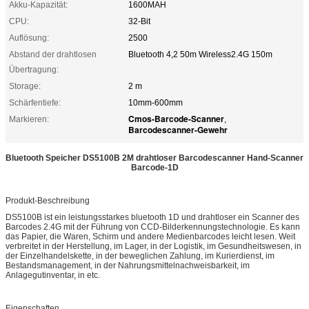
Akku-Kapazität:
1600MAH
CPU:
32-Bit
Auflösung:
2500
Abstand der drahtlosen
Bluetooth 4,2 50m Wireless2.4G 150m
Übertragung:
Storage:
2 m
Schärfentiefe:
10mm-600mm
Cmos-Barcode-Scanner
Markieren:
,
Barcodescanner-Gewehr
Bluetooth Speicher DS5100B 2M drahtloser Barcodescanner Hand-Scanner
Barcode-1D
Produkt-Beschreibung
DS5100B ist ein leistungsstarkes bluetooth 1D und drahtloser ein Scanner des
Barcodes 2.4G mit der Führung von CCD-Bilderkennungstechnologie. Es kann
das Papier, die Waren, Schirm und andere Medienbarcodes leicht lesen. Weit
verbreitet in der Herstellung, im Lager, in der Logistik, im Gesundheitswesen, in
der Einzelhandelskette, in der beweglichen Zahlung, im Kurierdienst, im
Bestandsmanagement, in der Nahrungsmittelnachweisbarkeit, im
Anlagegutinventar, in etc.
Eigenschaften