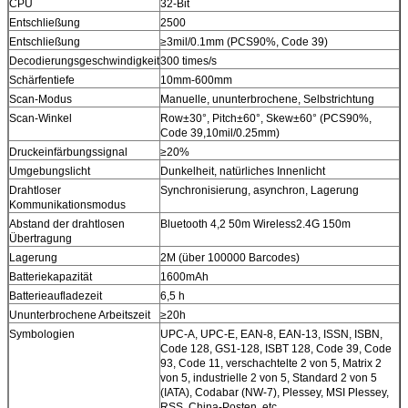
CPU
32-Bit
Entschließung
2500
Entschließung
≥3mil/0.1mm (PCS90%, Code 39)
Decodierungsgeschwindigkeit
300 times/s
Schärfentiefe
10mm-600mm
Scan-Modus
Manuelle, ununterbrochene, Selbstrichtung
Scan-Winkel
Row±30°, Pitch±60°, Skew±60° (PCS90%,
Code 39,10mil/0.25mm)
Druckeinfärbungssignal
≥20%
Umgebungslicht
Dunkelheit, natürliches Innenlicht
Drahtloser
Synchronisierung, asynchron, Lagerung
Kommunikationsmodus
Abstand der drahtlosen
Bluetooth 4,2 50m Wireless2.4G 150m
Übertragung
Lagerung
2M (über 100000 Barcodes)
Batteriekapazität
1600mAh
Batterieaufladezeit
6,5 h
Ununterbrochene Arbeitszeit
≥20h
Symbologien
UPC-A, UPC-E, EAN-8, EAN-13, ISSN, ISBN,
Code 128, GS1-128, ISBT 128, Code 39, Code
93, Code 11, verschachtelte 2 von 5, Matrix 2
von 5, industrielle 2 von 5, Standard 2 von 5
(IATA), Codabar (NW-7), Plessey, MSI Plessey,
RSS, China-Posten, etc.