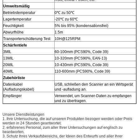
Umweltsmäßig
Betriebstemperatur
0℃ zu 50℃
Lagertemperatur
-20℃ zu 60℃
Feuchtigkeit
5% bis 95% (kondensationsfrei)
Abwurfhöhe
1.5m
Transporterschütterung Test
10H@125RPM
Schärfentiefe
3MIL
60-100mm (PCS90%, Code 39)
13MIL
10-320mm (PCS90%, EAN-13)
20MIL
10-430mm (PCS90%, Code 39)
40MIL
110-600mm (PCS90%, Code 39)
Zubehörliste
Datenkabel
USB, schließen den Scanner an ein Wirtsgerät
(Aufladungskabel)
und -aufladung an.
Empfänger
Verwendet, um Scanner-Daten zu empfangen
und zu übertragen.
Unsere Dienstleistungen
1. Ihre Untersuchung, die auf unseren Produkten bezogen werden oder Preis
werden in 24 Stunden geantwortet.
2. erfahrenes Personal, zum aller Ihrer Untersuchungen auf englisch zu
beantworten.
3. Schutz Ihres Verkaufsbereichs, der Ideen des Entwurfs und aller Ihrer