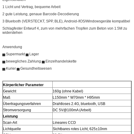
1 Licht und Vertrag, bequeme Arbeit
2 gute Leistung, genaue Barcode-Decodierung
3 Bluetooth (VERSTECKT, SPP, BLE), Android-/IOS/Windowsgeräte kompatibel
Schlagfester Entwurf 4, zum von mehrfachen Tropfen zum Beton von 1.5M zu
widerstehen
Anwendung
▅ Supermarkt ▅ Lager
▅ bewegliches Zahlung ▅ Einzelhandelskette
▅ Kurier ▅ Gesundheitswesen
Körperlicher Parameter
Gewicht
160g (ohne Kabel)
Maß
L150mm * W70mm * H95mm
Übertragungsverfahren
Drahtloses 2.4G, bluetooth, USB
Stromversorgung
DC 5V@100mA (Arbeit)
Leistung
Scan-Art
Lineares CCD
Lichtquelle
Sichtbares rotes Licht, 625±10nm