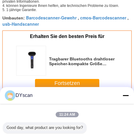
privaten Informationen.
4. können Ingenieure Ihnen helfen, alle technischen Probleme zu lösen.
5. 1-jährige Garantie.
Barcodescanner-Gewehr
cmos-Barcodescanner
Umbauten:
,
,
usb-Handscanner
Erhalten Sie den besten Preis für
Tragbarer Bluetooths drahtloser
Speicher-kompakte Größe
DS5100B des Barcode-Scanner-
2M
Fortsetzen
DYscan
Handheld-Barcode-Scanner
Mehr
11:24 AM
Good day, what product are you looking for?
dichter
Neuer
Drahtloser
Handbarcode-
Barcode