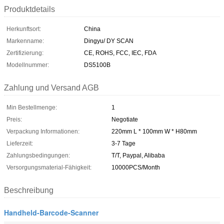
Produktdetails
Herkunftsort:
China
Markenname:
Dingyu/ DY SCAN
Zertifizierung:
CE, ROHS, FCC, IEC, FDA
Modellnummer:
DS5100B
Zahlung und Versand AGB
Min Bestellmenge:
1
Preis:
Negotiate
Verpackung Informationen:
220mm L * 100mm W * H80mm
Lieferzeit:
3-7 Tage
Zahlungsbedingungen:
T/T, Paypal, Alibaba
Versorgungsmaterial-Fähigkeit:
10000PCS/Month
Beschreibung
Handheld-Barcode-Scanner