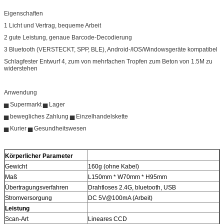
Eigenschaften
1 Licht und Vertrag, bequeme Arbeit
2 gute Leistung, genaue Barcode-Decodierung
3 Bluetooth (VERSTECKT, SPP, BLE), Android-/IOS/Windowsgeräte kompatibel
Schlagfester Entwurf 4, zum von mehrfachen Tropfen zum Beton von 1.5M zu
widerstehen
Anwendung
▅ Supermarkt ▅ Lager
▅ bewegliches Zahlung ▅ Einzelhandelskette
▅ Kurier ▅ Gesundheitswesen
Körperlicher Parameter
Gewicht
160g (ohne Kabel)
Maß
L150mm * W70mm * H95mm
Übertragungsverfahren
Drahtloses 2.4G, bluetooth, USB
Stromversorgung
DC 5V@100mA (Arbeit)
Leistung
Scan-Art
Lineares CCD