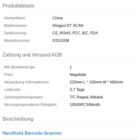
Produktdetails
Herkunftsort:
China
Markenname:
Dingyu/ DY SCAN
Zertifizierung:
CE, ROHS, FCC, IEC, FDA
Modellnummer:
DS5100B
Zahlung und Versand AGB
Min Bestellmenge:
1
Preis:
Negotiate
Verpackung Informationen:
220mm L * 100mm W * H80mm
Lieferzeit:
3-7 Tage
Zahlungsbedingungen:
T/T, Paypal, Alibaba
Versorgungsmaterial-Fähigkeit:
10000PCS/Month
Beschreibung
Handheld-Barcode-Scanner