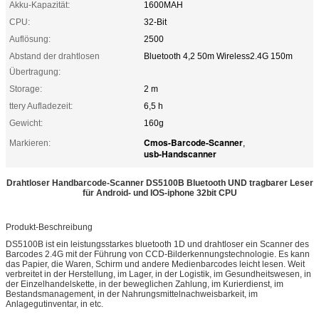
Akku-Kapazität:
1600MAH
CPU:
32-Bit
Auflösung:
2500
Abstand der drahtlosen
Bluetooth 4,2 50m Wireless2.4G 150m
Übertragung:
Storage:
2 m
ttery Aufladezeit:
6,5 h
Gewicht:
160g
Cmos-Barcode-Scanner
Markieren:
,
usb-Handscanner
Drahtloser Handbarcode-Scanner DS5100B Bluetooth UND tragbarer Leser
für Android- und IOS-iphone 32bit CPU
Produkt-Beschreibung
DS5100B ist ein leistungsstarkes bluetooth 1D und drahtloser ein Scanner des
Barcodes 2.4G mit der Führung von CCD-Bilderkennungstechnologie. Es kann
das Papier, die Waren, Schirm und andere Medienbarcodes leicht lesen. Weit
verbreitet in der Herstellung, im Lager, in der Logistik, im Gesundheitswesen, in
der Einzelhandelskette, in der beweglichen Zahlung, im Kurierdienst, im
Bestandsmanagement, in der Nahrungsmittelnachweisbarkeit, im
Anlagegutinventar, in etc.