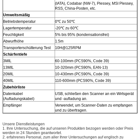
(IATA), Codabar (NW-7), Plessey, MSI Plessey,
RSS, China-Posten, etc.
Umweltsmäßig
Betriebstemperatur
0℃ zu 50℃
Lagertemperatur
-20℃ zu 60℃
Feuchtigkeit
5% bis 95% (kondensationsfrei)
Abwurfhöhe
1.5m
Transporterschütterung Test
10H@125RPM
Schärfentiefe
3MIL
60-100mm (PCS90%, Code 39)
13MIL
10-320mm (PCS90%, EAN-13)
20MIL
10-430mm (PCS90%, Code 39)
40MIL
110-600mm (PCS90%, Code 39)
Zubehörliste
Datenkabel
USB, schließen den Scanner an ein Wirtsgerät
(Aufladungskabel)
und -aufladung an.
Empfänger
Verwendet, um Scanner-Daten zu empfangen
und zu übertragen.
Unsere Dienstleistungen
1. Ihre Untersuchung, die auf unseren Produkten bezogen werden oder Preis
werden in 24 Stunden geantwortet.
2. erfahrenes Personal, zum aller Ihrer Untersuchungen auf englisch zu