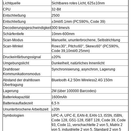
Lichtquelle
Sichtbares rotes Licht, 625±10nm
CPU
32-Bit
Entschließung
2500
Entschließung
≥3mil/0.1mm (PCS90%, Code 39)
Decodierungsgeschwindigkeit
300 times/s
Schärfentiefe
10mm-600mm
Scan-Modus
Manuelle, ununterbrochene, Selbstrichtung
Scan-Winkel
Row±30°, Pitch±60°, Skew±60° (PCS90%,
Code 39,10mil/0.25mm)
Druckeinfärbungssignal
≥20%
Umgebungslicht
Dunkelheit, natürliches Innenlicht
Drahtloser
Synchronisierung, asynchron, Lagerung
Kommunikationsmodus
Abstand der drahtlosen
Bluetooth 4,2 50m Wireless2.4G 150m
Übertragung
Lagerung
2M (über 100000 Barcodes)
Batteriekapazität
1600mAh
Batterieaufladezeit
6,5 h
Ununterbrochene Arbeitszeit
≥20h
Symbologien
UPC-A, UPC-E, EAN-8, EAN-13, ISSN, ISBN,
Code 128, GS1-128, ISBT 128, Code 39, Code
93, Code 11, verschachtelte 2 von 5, Matrix 2
von 5, industrielle 2 von 5, Standard 2 von 5