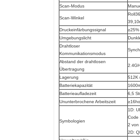
Scan-Modus
Manue
Roll3
Scan-Winkel
39,10
Druckeinfärbungssignal
≥25%
Umgebungslicht
Dunkle
Drahtloser
Synch
Kommunikationsmodus
Abstand der drahtlosen
2.4GH
Übertragung
Lagerung
512K 
Batteriekapazität
1600
Batterieaufladezeit
6,5 S
Ununterbrochene Arbeitszeit
≥16ho
1D: U
Code 
Symbologien
2 von
2D: Q