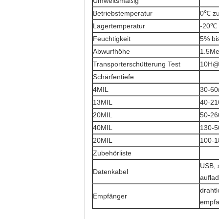
Umweltsmäßig
Betriebstemperatur
0℃ z
Lagertemperatur
-20℃
Feuchtigkeit
5% bi
Abwurfhöhe
1.5Me
Transporterschütterung Test
10H@
Schärfentiefe
4MIL
30-60
13MIL
40-2
20MIL
50-26
40MIL
130-5
20MIL
100-
Zubehörliste
USB, 
Datenkabel
aufla
draht
Empfänger
empfa