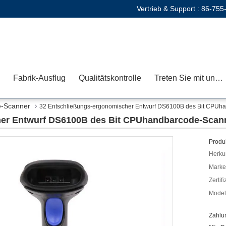
Vertrieb & Support :
86-755
Fabrik-Ausflug
Qualitätskontrolle
Treten Sie mit uns in Verbindung
e-Scanner
32 Entschließungs-ergonomischer Entwurf DS6100B des Bit CPUh
her Entwurf DS6100B des Bit CPUhandbarcode-Scan
Produk
Herkun
Mark
Zertif
Model
Zahlu