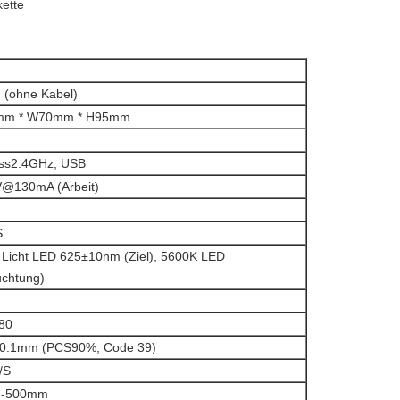
ette
 (ohne Kabel)
mm * W70mm * H95mm
ess2.4GHz, USB
@130mA (Arbeit)
S
 Licht LED 625±10nm (Ziel), 5600K LED
uchtung)
80
/0.1mm (PCS90%, Code 39)
/S
-500mm