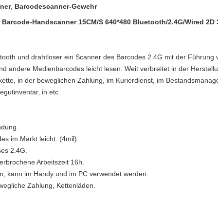
ner
,
Barcodescanner-Gewehr
r Barcode-Handscanner 15CM/S 640*480 Bluetooth/2.4G/Wired 2D 
uetooth und drahtloser ein Scanner des Barcodes 2.4G mit der Führun
 andere Medienbarcodes leicht lesen. Weit verbreitet in der Herstellun
ette, in der beweglichen Zahlung, im Kurierdienst, im Bestandsmanag
gutinventar, in etc.
ndung.
s im Markt leicht. (4mil)
oses 2.4G.
erbrochene Arbeitszeit 16h.
0 m, kann im Handy und im PC verwendet werden.
ewegliche Zahlung, Kettenläden.