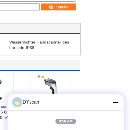
Kontakt
Wasserdichter Handscanner des
barcode-IP68
DYscan
rcode-
32 CCD-Barcode-
MS QR
Scanner verdrahtete
00mAh
Bit CPU-1D, USB
9:58 AM
Supermarkt-QR
OS
Code-Scanner