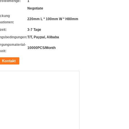
estellmenge:
1
Negotiate
ckung
220mm L * 100mm W * H80mm
mationen:
zeit:
3-7 Tage
ngsbedingungen:
T/T, Paypal, Alibaba
rgungsmaterial-
10000PCS/Month
eit:
Kontakt