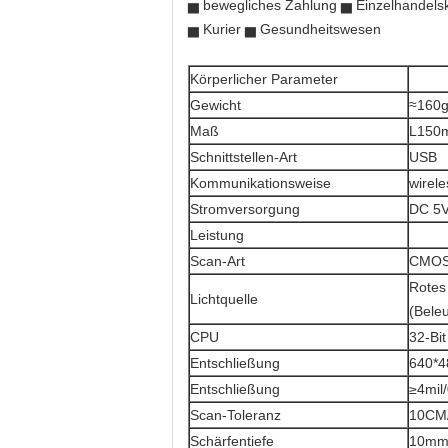
▅ bewegliches Zahlung ▅ Einzelhandelsk
▅ Kurier ▅ Gesundheitswesen
Körperlicher Parameter
Gewicht
≈160g
Maß
L150
Schnittstellen-Art
USB
Kommunikationsweise
wirel
Stromversorgung
DC 5V
Leistung
Scan-Art
CMO
Rotes
Lichtquelle
(Bele
CPU
32-Bit
Entschließung
640*4
Entschließung
≥4mil
Scan-Toleranz
10CM
Schärfentiefe
10mm