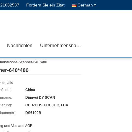
-21032537
Fordern Sie ein Zitat
German
Nachrichten
Unternehmensnachrichten
andbarcode-Scanner-640*480
ner-640*480
tdetails:
ftsort:
China
enname:
Dingyu/ DY SCAN
izierung:
CE, ROHS, FCC, IEC, FDA
lnummer:
DS6100B
ng und Versand AGB: