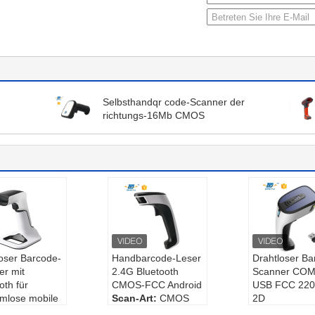
Selbsthandqr code-Scanner der
richtungs-16Mb CMOS
oser Barcode-
Handbarcode-Leser
Drahtloser Ba
er mit
2.4G Bluetooth
Scanner CO
oth für
CMOS-FCC Android
USB FCC 22
emlose mobile
Scan-Art:
CMOS
2D
ngsvorgänge
Entschließung:
3m
Scan-Art:
CM