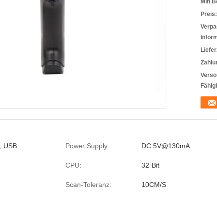
Min B
Preis:
Verpa
Infor
Liefer
Zahlu
Verso
Fähigk
, USB
Power Supply:
DC 5V@130mA
CPU:
32-Bit
Scan-Toleranz:
10CM/S