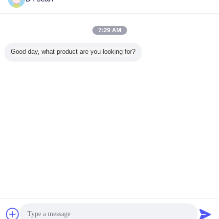
Kontakt
300times/S 1d lineares CCD-Barcode-Scanner-
Modul für ATM
7:29 AM
Kontakt
Good day, what product are you looking for?
4 / 9
Ändern Sie Sprache
German
Nach Hause
|
Über uns
|
Treten Sie mit uns in Verbindung
|
Sitemap
|
Privacy
Policy
Tischplattenansicht
Copyright © 2018 - 2026 Shenzhen DYscan Technology Co., Ltd.
All rights reserved.
Plaudern
Referenzen