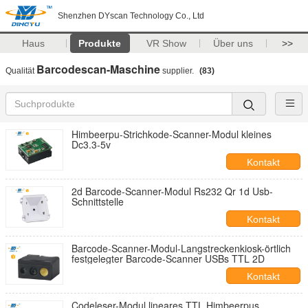
Shenzhen DYscan Technology Co., Ltd
Haus
Produkte
VR Show
Über uns
>>
Barcodescan-Maschine
Qualität
supplier.
(83)
Himbeerpu-Strichkode-Scanner-Modul kleines
Dc3.3-5v
Kontakt
2d Barcode-Scanner-Modul Rs232 Qr 1d Usb-
Schnittstelle
Kontakt
Barcode-Scanner-Modul-Langstreckenkiosk-örtlich
festgelegter Barcode-Scanner USBs TTL 2D
Kontakt
Codeleser-Modul lineares TTL Himbeerpus