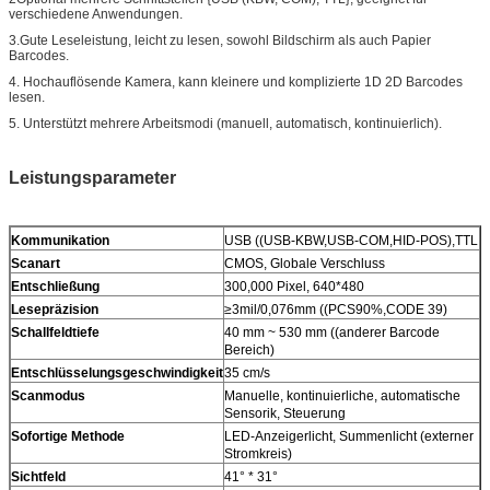
verschiedene Anwendungen.
3.Gute Leseleistung, leicht zu lesen, sowohl Bildschirm als auch Papier
Barcodes.
4. Hochauflösende Kamera, kann kleinere und komplizierte 1D 2D Barcodes
lesen.
5. Unterstützt mehrere Arbeitsmodi (manuell, automatisch, kontinuierlich).
Leistungsparameter
Kommunikation
USB ((USB-KBW,USB-COM,HID-POS),TTL
Scanart
CMOS, Globale Verschluss
Entschließung
300,000 Pixel, 640*480
Lesepräzision
≥3mil/0,076mm ((PCS90%,CODE 39)
Schallfeldtiefe
40 mm ~ 530 mm ((anderer Barcode
Bereich)
Entschlüsselungsgeschwindigkeit
35 cm/s
Scanmodus
Manuelle, kontinuierliche, automatische
Sensorik, Steuerung
Sofortige Methode
LED-Anzeigerlicht, Summenlicht (externer
Stromkreis)
Sichtfeld
41° * 31°