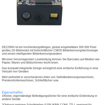
DE2290H ist ein hochleistungsfähiges, global eingebettetes 300 000 Pixel
großes 2D-Bildmodul mit fortschrittlicher CMOS-Bilderkennungstechnologie
und einem intelligenten Bilderkennungssystem.
Mit einer hervorragenden Leseleistung können Sie Barcodes auf Medien wie
Papier, Waren und Bildschirmen leicht lesen.
Das kompakt integrierte Design ermöglicht eine einfache Einführung in eine
Vielzahl von Geräten.
Weit verbreitet in verschiedenen Arten von Selbstbedienungsmaschinen,
Preiskontrollemaschinen, Schließfächer usw.
Eigenschaften
1Kleine, eigenständige Befestigungslöcher für eine einfache Einbindung in
andere Geräte.
2Optional mehrere Schnittstellen {USB (KBW, COM), TTL}, geeignet für