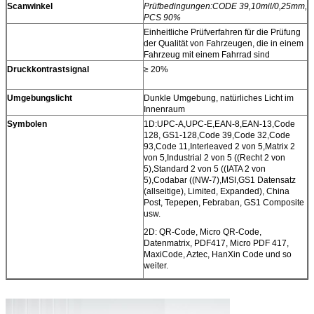
Scanwinkel
Prüfbedingungen
:CODE 39,10mil/0,25mm,
PCS 90%
Einheitliche Prüfverfahren für die Prüfung
der Qualität von Fahrzeugen, die in einem
Fahrzeug mit einem Fahrrad sind
Druckkontrastsignal
≥ 20%
Umgebungslicht
Dunkle Umgebung, natürliches Licht im
Innenraum
Symbolen
1D:UPC-A,UPC-E,EAN-8,EAN-13,Code
128, GS1-128,Code 39,Code 32,Code
93,Code 11,Interleaved 2 von 5,Matrix 2
von 5,Industrial 2 von 5 ((Recht 2 von
5),Standard 2 von 5 ((IATA 2 von
5),Codabar ((NW-7),MSI,GS1 Datensatz
(allseitige), Limited, Expanded), China
Post, Tepepen, Febraban, GS1 Composite
usw.
2D: QR-Code, Micro QR-Code,
Datenmatrix, PDF417, Micro PDF 417,
MaxiCode, Aztec, HanXin Code und so
weiter.