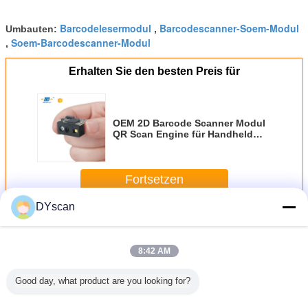
Barcodelesermodul
Barcodescanner-Soem-Modul
Umbauten:
,
Soem-Barcodescanner-Modul
,
Erhalten Sie den besten Preis für
OEM 2D Barcode Scanner Modul
QR Scan Engine für Handheld
POS Geräte
Fortsetzen
DYscan
Barcodescan-Maschine
Mehr
8:42 AM
Good day, what product are you looking for?
ines
Kompakte 2D-
Kompakter
Kostengünstige
Hochleist
tetes 1D-
Barcode-Scanner
Barcode-Scan-
eingebettete 2D-
2D Barco