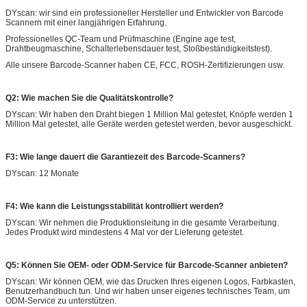
DYscan: wir sind ein professioneller Hersteller und Entwickler von Barcode
Scannern mit einer langjährigen Erfahrung.
Professionelles QC-Team und Prüfmaschine (Engine age test,
Drahtbeugmaschine, Schalterlebensdauer test, Stoßbeständigkeitstest).
Alle unsere Barcode-Scanner haben CE, FCC, ROSH-Zertifizierungen usw.
Q2: Wie machen Sie die Qualitätskontrolle?
DYscan: Wir haben den Draht biegen 1 Million Mal getestet, Knöpfe werden 1
Million Mal getestet, alle Geräte werden getestet werden, bevor ausgeschickt.
F3: Wie lange dauert die Garantiezeit des Barcode-Scanners?
DYscan: 12 Monate
F4: Wie kann die Leistungsstabilität kontrolliert werden?
DYscan: Wir nehmen die Produktionsleitung in die gesamte Verarbeitung.
Jedes Produkt wird mindestens 4 Mal vor der Lieferung getestet.
Q5: Können Sie OEM- oder ODM-Service für Barcode-Scanner anbieten?
DYscan: Wir können OEM, wie das Drucken Ihres eigenen Logos, Farbkasten,
Benutzerhandbuch tun. Und wir haben unser eigenes technisches Team, um
ODM-Service zu unterstützen.