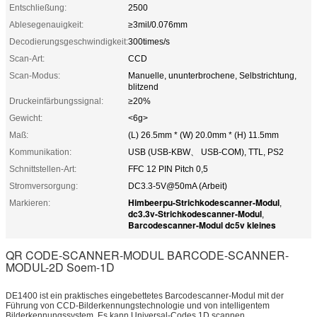
Entschließung:
2500
Ablesegenauigkeit:
≥3mil/0.076mm
Decodierungsgeschwindigkeit:
300times/s
Scan-Art:
CCD
Scan-Modus:
Manuelle, ununterbrochene, Selbstrichtung,
blitzend
Druckeinfärbungssignal:
≥20%
Gewicht:
<6g>
Maß:
(L) 26.5mm * (W) 20.0mm * (H) 11.5mm
Kommunikation:
USB (USB-KBW、 USB-COM), TTL, PS2
Schnittstellen-Art:
FFC 12 PIN Pitch 0,5
Stromversorgung:
DC3.3-5V@50mA (Arbeit)
Himbeerpu-Strichkodescanner-Modul
Markieren:
,
dc3.3v-Strichkodescanner-Modul
,
Barcodescanner-Modul dc5v kleines
QR CODE-SCANNER-MODUL BARCODE-SCANNER-
MODUL-2D Soem-1D
DE1400 ist ein praktisches eingebettetes Barcodescanner-Modul mit der
Führung von CCD-Bilderkennungstechnologie und von intelligentem
Bilderkennungssystem. Es kann Universal-Codes 1D scannen,