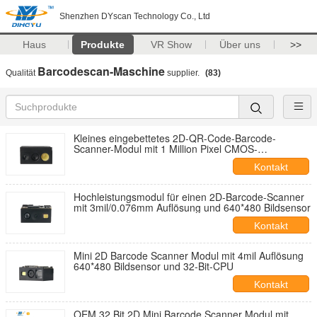
Shenzhen DYscan Technology Co., Ltd
Haus
Produkte
VR Show
Über uns
>>
Barcodescan-Maschine
Qualität
supplier.
(83)
Kleines eingebettetes 2D-QR-Code-Barcode-
Scanner-Modul mit 1 Million Pixel CMOS-
Bilderkennung und 65cm/s Scan-Geschwindigkeit
Kontakt
Hochleistungsmodul für einen 2D-Barcode-Scanner
mit 3mil/0.076mm Auflösung und 640*480 Bildsensor
Kontakt
Mini 2D Barcode Scanner Modul mit 4mil Auflösung
640*480 Bildsensor und 32-Bit-CPU
Kontakt
OEM 32 Bit 2D Mini Barcode Scanner Modul mit