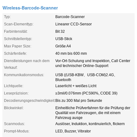
Wireless-Barcode-Scanner
Typ:
Barcode-Scanner
Scan-Elementtyp:
Linearer CCD-Sensor
Farbintensität:
Bit 32
Schnittstellentyp:
USB-Stick
Max Paper Size:
Größe A4
Schärfentiefe:
40 mm bis 600 mm
Dienstleistungen nach dem
Vor-Ort-Schulung und Inspektion, Call Center
und technischer Online-Support
Verkauf:
Kommunikationsmodus:
USB ((USB-KBW、USB-COM)2.4G、
Bluetooth
Lichtquelle:
Laserlicht + weißes Licht
Lesepräzision:
≥3mil/0.076mm (PCS90%, CODE 39)
Decodierungsgeschwindigkeit:
Bis zu 300 Mal pro Sekunde
Blickwinkel:
Einheitliche Prüfverfahren für die Prüfung der
Qualität von Fahrzeugen, die mit einem
Fahrzeug ausge
Scanmodus:
Auslöser, Induktion, kontinuierlich, flickern
Prompt-Modus:
LED, Buzzer, Vibrator