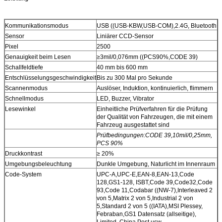
Kommunikationsmodus
USB ((USB-KBW,USB-COM),2.4G, Bluetooth
Sensor
Liniärer CCD-Sensor
Pixel
2500
Genauigkeit beim Lesen
≥3mil/0,076mm ((PCS90%,CODE 39)
Schallfeldtiefe
40 mm bis 600 mm
Entschlüsselungsgeschwindigkeit
Bis zu 300 Mal pro Sekunde
Scannenmodus
Auslöser, Induktion, kontinuierlich, flimmern
Schnellmodus
LED, Buzzer, Vibrator
Lesewinkel
Einheitliche Prüfverfahren für die Prüfung
der Qualität von Fahrzeugen, die mit einem
Fahrzeug ausgestattet sind
Prüfbedingungen
:CODE 39,10mil/0,25mm,
PCS 90%
Druckkontrast
≥ 20%
Umgebungsbeleuchtung
Dunkle Umgebung, Naturlicht im Innenraum
Code-System
UPC-A,UPC-E,EAN-8,EAN-13,Code
128,GS1-128, ISBT,Code 39,Code32,Code
93,Code 11,Codabar ((NW-7),Interleaved 2
von 5,Matrix 2 von 5,Industrial 2 von
5,Standard 2 von 5 ((IATA),MSI Plessey,
Febraban,GS1 Datensatz (allseitige),
Limited, China Post usw.