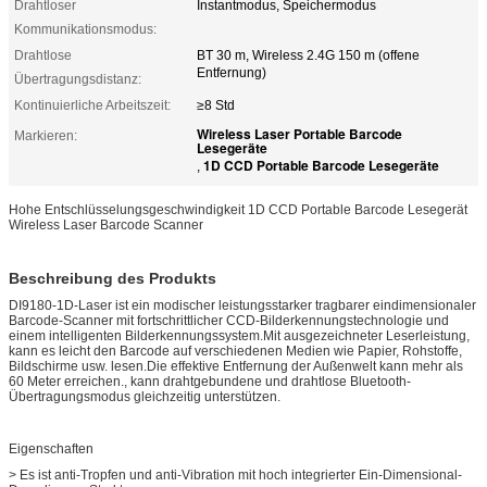
Drahtloser
Instantmodus, Speichermodus
Kommunikationsmodus:
Drahtlose
BT 30 m, Wireless 2.4G 150 m (offene
Entfernung)
Übertragungsdistanz:
Kontinuierliche Arbeitszeit:
≥8 Std
Wireless Laser Portable Barcode
Markieren:
Lesegeräte
1D CCD Portable Barcode Lesegeräte
,
Hohe Entschlüsselungsgeschwindigkeit 1D CCD Portable Barcode Lesegerät
Wireless Laser Barcode Scanner
Beschreibung des Produkts
DI9180-1D-Laser ist ein modischer leistungsstarker tragbarer eindimensionaler
Barcode-Scanner mit fortschrittlicher CCD-Bilderkennungstechnologie und
einem intelligenten Bilderkennungssystem.Mit ausgezeichneter Leserleistung,
kann es leicht den Barcode auf verschiedenen Medien wie Papier, Rohstoffe,
Bildschirme usw. lesen.Die effektive Entfernung der Außenwelt kann mehr als
60 Meter erreichen., kann drahtgebundene und drahtlose Bluetooth-
Übertragungsmodus gleichzeitig unterstützen.
Eigenschaften
> Es ist anti-Tropfen und anti-Vibration mit hoch integrierter Ein-Dimensional-