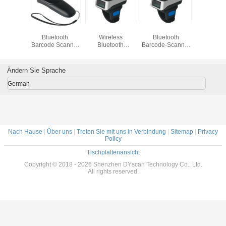
Drahtloser
Drahtloser
Drahtloser
Wirel
Barcode-Scanner
Barcode-Scanner
Barcode-Scanner
Blueto
CMOS 2.4G
Bluetooths
Bluetooths 1D 2D
Barcode 
2200mAh
1D 2D QR
30m R
Ändern Sie Sprache
German
Nach Hause
|
Über uns
|
Treten Sie mit uns in Verbindung
|
Sitemap
|
Privacy
Policy
Tischplattenansicht
Copyright © 2018 - 2026 Shenzhen DYscan Technology Co., Ltd.
All rights reserved.