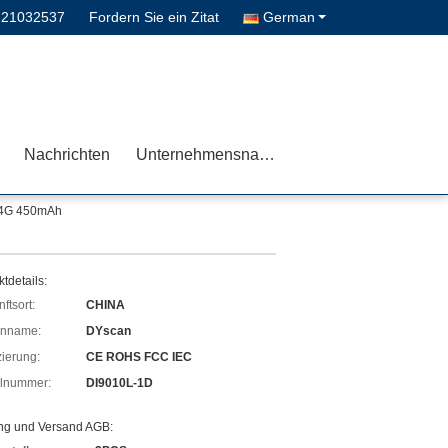
-21032537
Fordern Sie ein Zitat
German
Nachrichten
Unternehmensnachrichten
2.4G 450mAh
tdetails:
ftsort:
CHINA
enname:
DYscan
izierung:
CE ROHS FCC IEC
lnummer:
DI9010L-1D
ng und Versand AGB: