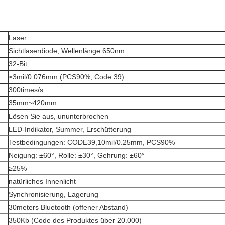
Laser
Sichtlaserdiode, Wellenlänge 650nm
32-Bit
≥3mil/0.076mm (PCS90%, Code 39)
300times/s
35mm~420mm
Lösen Sie aus, ununterbrochen
LED-Indikator, Summer, Erschütterung
Testbedingungen: CODE39,10mil/0.25mm, PCS90%
Neigung: ±60°, Rolle: ±30°, Gehrung: ±60°
≥25%
natürliches Innenlicht
Synchronisierung, Lagerung
30meters Bluetooth (offener Abstand)
350Kb (Code des Produktes über 20.000)