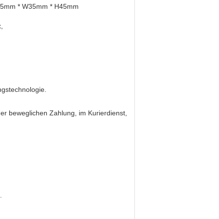
.5mm * W35mm * H45mm
t
,
ngstechnologie.
 der beweglichen Zahlung, im Kurierdienst,
.