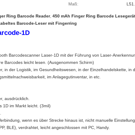
Maß:
L51
ger Ring Barcode Reader
,
450 mAh Finger Ring Barcode Lesegerä
abeltes Barcode-Leser mit Fingerring
arcode-1D
uetooth Barcodescanner Laser-1D mit der Führung von Laser-Anerkennu
re Barcodes leicht lesen. (Ausgenommen Schirm)
er, in der Logistik, im Gesundheitswesen, in der Einzelhandelskette, in
ittelnachweisbarkeit, im Anlagegutinventar, in etc.
r, ausdrücklich.
1D im Markt leicht. (3mil)
.
Verbindung, wenn es über Strecke hinaus ist, nicht manuelle Einstellung
, BLE), verdrahtet, leicht angeschlossen mit PC, Handy.