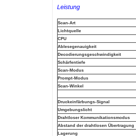
Leistung
Scan-Art
Lichtquelle
CPU
Ablesegenauigkeit
Decodierungsgeschwindigkeit
Schärfentiefe
Scan-Modus
Prompt-Modus
Scan-Winkel
Druckeinfärbungs-Signal
Umgebungslicht
Drahtloser Kommunikationsmodus
Abstand der drahtlosen Übertragung
Lagerung