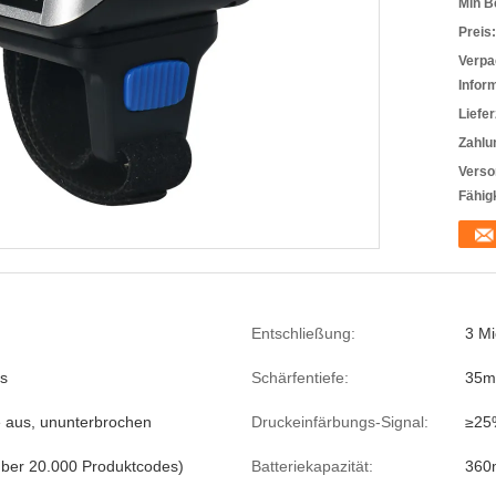
Min B
Preis:
Verpa
Infor
Liefer
Zahlu
Verso
Fähigk
Entschließung:
3 Mi
/s
Schärfentiefe:
35
 aus, ununterbrochen
Druckeinfärbungs-Signal:
≥25
über 20.000 Produktcodes)
Batteriekapazität:
360