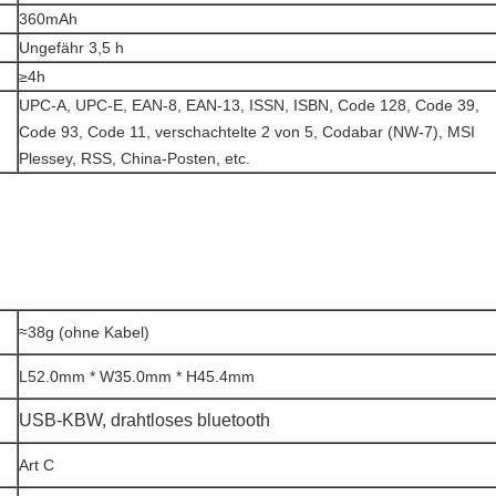
360mAh
Ungefähr 3,5 h
≥4h
UPC-A, UPC-E, EAN-8, EAN-13, ISSN, ISBN, Code 128, Code 39,
Code 93, Code 11, verschachtelte 2 von 5, Codabar (NW-7), MSI
Plessey, RSS, China-Posten, etc.
≈38g (ohne Kabel)
L52.0mm * W35.0mm * H45.4mm
USB-KBW, drahtloses bluetooth
Art C