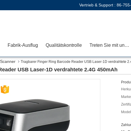
Vertrieb & Support :
86-755
Fabrik-Ausflug
Qualitätskontrolle
Treten Sie mit uns in Verbindung
-Scanner
Tragbarer Finger Ring Barcode Reader USB Laser-1D verdrahtete 
 Reader USB Laser-1D verdrahtete 2.4G 450mAh
Produk
Herkun
Mark
Zertif
Model
Zahlu