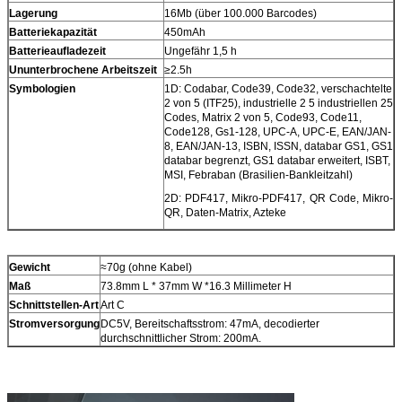
Lagerung
16Mb (über 100.000 Barcodes)
Batteriekapazität
450mAh
Batterieaufladezeit
Ungefähr 1,5 h
Ununterbrochene Arbeitszeit
≥2.5h
Symbologien
1D: Codabar, Code39, Code32, verschachtelte
2 von 5 (ITF25), industrielle 2 5 industriellen 25
Codes, Matrix 2 von 5, Code93, Code11,
Code128, Gs1-128, UPC-A, UPC-E, EAN/JAN-
8, EAN/JAN-13, ISBN, ISSN, databar GS1, GS1
databar begrenzt, GS1 databar erweitert, ISBT,
MSI, Febraban (Brasilien-Bankleitzahl)
2D: PDF417, Mikro-PDF417, QR Code, Mikro-
QR, Daten-Matrix, Azteke
Gewicht
≈70g (ohne Kabel)
Maß
73.8mm L * 37mm W *16.3 Millimeter H
Schnittstellen-Art
Art C
Stromversorgung
DC5V, Bereitschaftsstrom: 47mA, decodierter
durchschnittlicher Strom: 200mA.