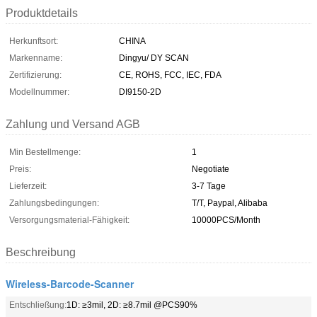
Produktdetails
Herkunftsort:
CHINA
Markenname:
Dingyu/ DY SCAN
Zertifizierung:
CE, ROHS, FCC, IEC, FDA
Modellnummer:
DI9150-2D
Zahlung und Versand AGB
Min Bestellmenge:
1
Preis:
Negotiate
Lieferzeit:
3-7 Tage
Zahlungsbedingungen:
T/T, Paypal, Alibaba
Versorgungsmaterial-Fähigkeit:
10000PCS/Month
Beschreibung
Wireless-Barcode-Scanner
Entschließung:
1D: ≥3mil, 2D: ≥8.7mil @PCS90%