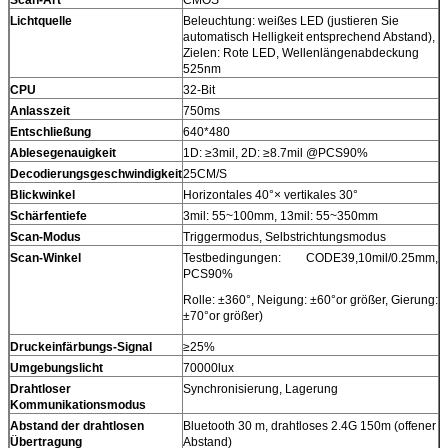
Lichtquelle
Beleuchtung: weißes LED (justieren Sie
automatisch Helligkeit entsprechend Abstand),
Zielen: Rote LED, Wellenlängenabdeckung
525nm
CPU
32-Bit
Anlasszeit
750ms
Entschließung
640*480
Ablesegenauigkeit
1D: ≥3mil, 2D: ≥8.7mil @PCS90%
Decodierungsgeschwindigkeit
25CM/S
Blickwinkel
Horizontales 40°× vertikales 30°
Schärfentiefe
3mil: 55~100mm, 13mil: 55~350mm
Scan-Modus
Triggermodus, Selbstrichtungsmodus
Scan-Winkel
Testbedingungen: CODE39,10mil/0.25mm,
PCS90%
Rolle: ±360°, Neigung: ±60°or größer, Gierung:
±70°or größer)
Druckeinfärbungs-Signal
≥25%
Umgebungslicht
70000lux
Drahtloser
Synchronisierung, Lagerung
Kommunikationsmodus
Abstand der drahtlosen
Bluetooth 30 m, drahtloses 2.4G 150m (offener
Übertragung
Abstand)