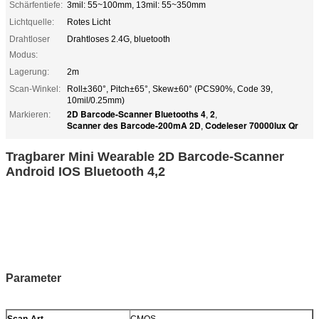
Schärfentiefe:
3mil: 55~100mm, 13mil: 55~350mm
Lichtquelle:
Rotes Licht
Drahtloser
Drahtloses 2.4G, bluetooth
Modus:
Lagerung:
2m
Scan-Winkel:
Roll±360°, Pitch±65°, Skew±60° (PCS90%, Code 39,
10mil/0.25mm)
2D Barcode-Scanner Bluetooths 4
2
Markieren:
,
,
Scanner des Barcode-200mA 2D
Codeleser 70000lux Qr
,
Tragbarer Mini Wearable 2D Barcode-Scanner
Android IOS Bluetooth 4,2
Parameter
Scan-Art
CMOS