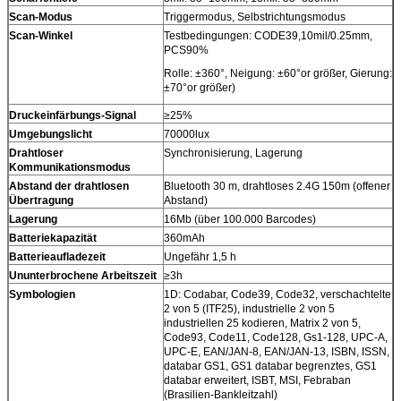
Scan-Modus
Triggermodus, Selbstrichtungsmodus
Scan-Winkel
Testbedingungen: CODE39,10mil/0.25mm,
PCS90%
Rolle: ±360°, Neigung: ±60°or größer, Gierung:
±70°or größer)
Druckeinfärbungs-Signal
≥25%
Umgebungslicht
70000lux
Drahtloser
Synchronisierung, Lagerung
Kommunikationsmodus
Abstand der drahtlosen
Bluetooth 30 m, drahtloses 2.4G 150m (offener
Übertragung
Abstand)
Lagerung
16Mb (über 100.000 Barcodes)
Batteriekapazität
360mAh
Batterieaufladezeit
Ungefähr 1,5 h
Ununterbrochene Arbeitszeit
≥3h
Symbologien
1D: Codabar, Code39, Code32, verschachtelte
2 von 5 (ITF25), industrielle 2 von 5
industriellen 25 kodieren, Matrix 2 von 5,
Code93, Code11, Code128, Gs1-128, UPC-A,
UPC-E, EAN/JAN-8, EAN/JAN-13, ISBN, ISSN,
databar GS1, GS1 databar begrenztes, GS1
databar erweitert, ISBT, MSI, Febraban
(Brasilien-Bankleitzahl)