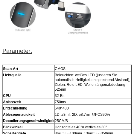
Parameter:
Scan-Art
CMOS
Lichtquelle
Beleuchten: weißes LED (justieren Sie
automatisch Helligkeit entsprechend Abstand),
Zielen: Rote LED, Wellenlängenabdeckung
525nm
CPU
32-Bit
Anlasszeit
750ms
Entschließung
640*480
Ablesegenauigkeit
1D: ≥3mil, 2D: ≥8.7mil @PCS90%
Decodierungsgeschwindigkeit
25CM/S
Blickwinkel
Horizontales 40°× vertikales 30°
Schärfentiefe
3mil: 55~100mm, 13mil: 55~350mm