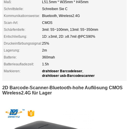
Maß:
L51.5mm * W35mm * H45mm
Schnittstelle:
Schreiben Sie C
Kommunikationsweise:
Bluetooth, Wireless2.4G
Scan-Art:
CMOS
Schärfentiefe:
3mil: 55~100mm, 13mil: 55~350mm
Entschließung:
1D: ≥3mil, 2D: ≥8.7mil @PCS90%
Druckeinfärbungssignal:
25%
Lagerung:
2m
Batterie:
360mah
Batterieaufladezeit:
1.5h
drahtloser Barcodeleser
Markieren:
,
drahtloser usb-Barcodescanner
2D Barcode-Scanner-Bluetooth-hohe Auflösung CMOS
Wireless2.4G für Lager