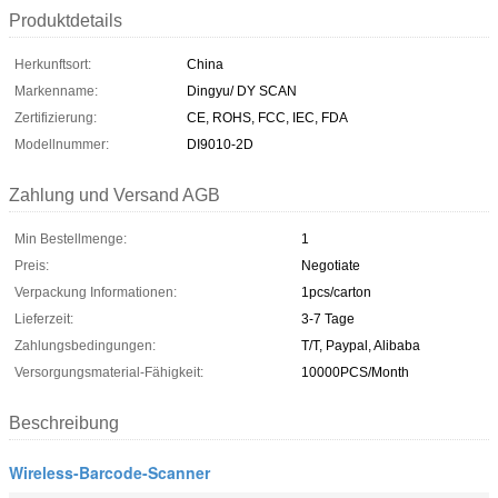
Produktdetails
Herkunftsort:
China
Markenname:
Dingyu/ DY SCAN
Zertifizierung:
CE, ROHS, FCC, IEC, FDA
Modellnummer:
DI9010-2D
Zahlung und Versand AGB
Min Bestellmenge:
1
Preis:
Negotiate
Verpackung Informationen:
1pcs/carton
Lieferzeit:
3-7 Tage
Zahlungsbedingungen:
T/T, Paypal, Alibaba
Versorgungsmaterial-Fähigkeit:
10000PCS/Month
Beschreibung
Wireless-Barcode-Scanner