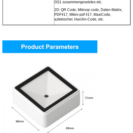
GS1 zusammengesetztes etc.
2D: QR Code, Mikroqr code, Daten-Matrix,
PDF417, Mikro-pdf 417, MaxiCode,
aztekischer, HanXin-Code, etc.