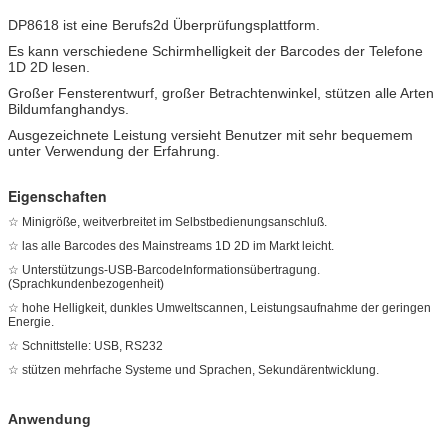
DP8618 ist eine Berufs2d Überprüfungsplattform.
Es kann verschiedene Schirmhelligkeit der Barcodes der Telefone
1D 2D lesen.
Großer Fensterentwurf, großer Betrachtenwinkel, stützen alle Arten
Bildumfanghandys.
Ausgezeichnete Leistung versieht Benutzer mit sehr bequemem
unter Verwendung der Erfahrung.
Eigenschaften
☆ Minigröße, weitverbreitet im Selbstbedienungsanschluß.
☆ las alle Barcodes des Mainstreams 1D 2D im Markt leicht.
☆ Unterstützungs-USB-BarcodeInformationsübertragung.
(Sprachkundenbezogenheit)
☆ hohe Helligkeit, dunkles Umweltscannen, Leistungsaufnahme der geringen
Energie.
☆ Schnittstelle: USB, RS232
☆ stützen mehrfache Systeme und Sprachen, Sekundärentwicklung.
Anwendung