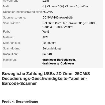
Abwurfhöhe:
1.5m
Maß:
(L) 73.5mm * (W) 73.5mm * (H) 46mm
Decodierungsgeschwindigkeit:
25CM/S
Stromversorgung:
DC 5V@100mA (Arbeit)
Scan-Winkel:
Roll360°, Pitch±65°, Skew±60° (PCS90%,
Code 39,10mil/0.25mm)
Farbe:
Weiß
Material:
ABS
Schärfentiefe:
10-200mm
Scan-Modus:
Selbstrichtung
Rosolution:
640*480
drahtloser Barcodeleser
Markieren:
,
drahtloser qr Codeleser
Bewegliche Zahlung USBs 2D Omni 25CM/S
Decodierungs-Geschwindigkeits-Tabellen-
Barcode-Scanner
Produkt-Beschreibung