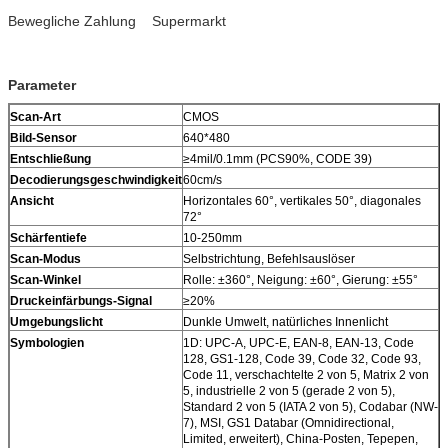
Bewegliche Zahlung Supermarkt
Parameter
Scan-Art
CMOS
Bild-Sensor
640*480
Entschließung
≥4mil/0.1mm (PCS90%, CODE 39)
Decodierungsgeschwindigkeit
60cm/s
Ansicht
Horizontales 60°, vertikales 50°, diagonales
72°
Schärfentiefe
10-250mm
Scan-Modus
Selbstrichtung, Befehlsauslöser
Scan-Winkel
Rolle: ±360°, Neigung: ±60°, Gierung: ±55°
Druckeinfärbungs-Signal
≥20%
Umgebungslicht
Dunkle Umwelt, natürliches Innenlicht
Symbologien
1D: UPC-A, UPC-E, EAN-8, EAN-13, Code
128, GS1-128, Code 39, Code 32, Code 93,
Code 11, verschachtelte 2 von 5, Matrix 2 von
5, industrielle 2 von 5 (gerade 2 von 5),
Standard 2 von 5 (IATA 2 von 5), Codabar (NW-
7), MSI, GS1 Databar (Omnidirectional,
Limited, erweitert), China-Posten, Tepepen,