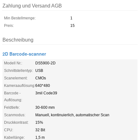
Zahlung und Versand AGB
Min Bestellmenge:
1
Preis:
15
Beschreibung
2D Barcode-scanner
Modell Nr.:
DS5900-2D
Schnittstellentyp:
USB
Scanelement:
CMOs
Kameraauflösung:
640*480
Barcode -
3mil Code39
Auflösung:
Feldtiefe:
30-600 mm
Scanmodus:
Manuell, kontinuierlich, automatischer Scan
Druckkontrast:
15%
CPU:
32 Bit
Kabellänge:
1,5 m