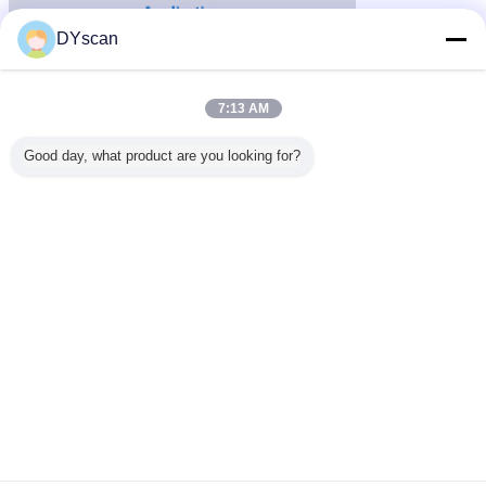
DYscan
7:13 AM
Good day, what product are you looking for?
drahtloser qr Codeleser
drahtloser Barcodeleser
Umbauten:
,
,
drahtloser usb-Barcodescanner
Erhalten Sie den besten Preis für