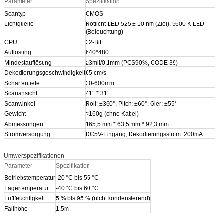
Parameter
Spezifikation
Scantyp
CMOS
Lichtquelle
Rotlicht-LED 525 ± 10 nm (Ziel), 5600 K LED
(Beleuchtung)
CPU
32-Bit
Auflösung
640*480
Mindestauflösung
≥3mil/0,1mm (PCS90%, CODE 39)
Dekodierungsgeschwindigkeit
65 cm/s
Schärfentiefe
30-600mm
Scanansicht
41° * 31°
Scanwinkel
Roll: ±360°, Pitch: ±60°, Gier: ±55°
Gewicht
≈160g (ohne Kabel)
Abmessungen
165,5 mm * 63,5 mm * 92,3 mm
Stromversorgung
DC5V-Eingang, Dekodierungsstrom: 200mA
Umweltspezifikationen
Parameter
Spezifikation
Betriebstemperatur
-20 °C bis 55 °C
Lagertemperatur
-40 °C bis 60 °C
Luftfeuchtigkeit
5 % bis 95 % (nicht kondensierend)
Fallhöhe
1,5m