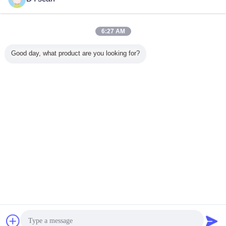
Kontakt
Barcode-Scanner Position Usb DS5220B Hand2d im
Kleinen
6:27 AM
Kontakt
Good day, what product are you looking for?
5 / 14
Ändern Sie Sprache
German
Nach Hause
|
Über uns
|
Treten Sie mit uns in Verbindung
|
Sitemap
|
Privacy
Policy
Tischplattenansicht
Copyright © 2018 - 2026 Shenzhen DYscan Technology Co., Ltd.
All rights reserved.
Plaudern
Referenzen