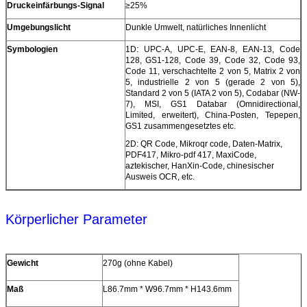
Druckeinfärbungs-Signal
≥25%
Umgebungslicht
Dunkle Umwelt, natürliches Innenlicht
Symbologien
1D: UPC-A, UPC-E, EAN-8, EAN-13, Code
128, GS1-128, Code 39, Code 32, Code 93,
Code 11, verschachtelte 2 von 5, Matrix 2 von
5, industrielle 2 von 5 (gerade 2 von 5),
Standard 2 von 5 (IATA 2 von 5), Codabar (NW-
7), MSI, GS1 Databar (Omnidirectional,
Limited, erweitert), China-Posten, Tepepen,
GS1 zusammengesetztes etc.
2D: QR Code, Mikroqr code, Daten-Matrix,
PDF417, Mikro-pdf 417, MaxiCode,
aztekischer, HanXin-Code, chinesischer
Ausweis OCR, etc.
Körperlicher Parameter
Gewicht
270g (ohne Kabel)
Maß
L86.7mm * W96.7mm * H143.6mm