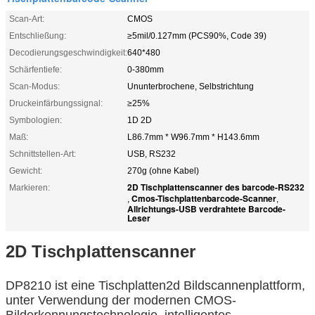
Scan-Art:
CMOS
Entschließung:
≥5mil/0.127mm (PCS90%, Code 39)
Decodierungsgeschwindigkeit:
640*480
Schärfentiefe:
0-380mm
Scan-Modus:
Ununterbrochene, Selbstrichtung
Druckeinfärbungssignal:
≥25%
Symbologien:
1D 2D
Maß:
L86.7mm * W96.7mm * H143.6mm
Schnittstellen-Art:
USB, RS232
Gewicht:
270g (ohne Kabel)
2D Tischplattenscanner des barcode-RS232
Markieren:
Cmos-Tischplattenbarcode-Scanner
,
,
Allrichtungs-USB verdrahtete Barcode-
Leser
2D Tischplattenscanner
DP8210 ist eine Tischplatten2d Bildscannenplattform,
unter Verwendung der modernen CMOS-
Bilderkennungstechnologie, intelligentes