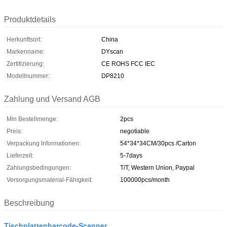
Produktdetails
Herkunftsort:
China
Markenname:
DYscan
Zertifizierung:
CE ROHS FCC IEC
Modellnummer:
DP8210
Zahlung und Versand AGB
Min Bestellmenge:
2pcs
Preis:
negotiable
Verpackung Informationen:
54*34*34CM/30pcs /Carton
Lieferzeit:
5-7days
Zahlungsbedingungen:
T/T, Western Union, Paypal
Versorgungsmaterial-Fähigkeit:
100000pcs/month
Beschreibung
Tischplattenbarcode-Scanner