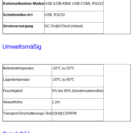
Kommunikations-Modus
USB (USB-KBW, USB-COM), RS232
Schnittstellen-Art
USB, RS232
Stromversorgung
DC 5V@470mA (Arbeit)
Umweltsmäßig
Betriebstemperatur
-20℃ zu 55℃
Lagertemperatur
-20℃ zu 60℃
Feuchtigkeit
5% bis 95% (kondensationsfrei)
Abwurfhöhe
1.2m
Transport-Erschütterungs-Test
10H@125RPM