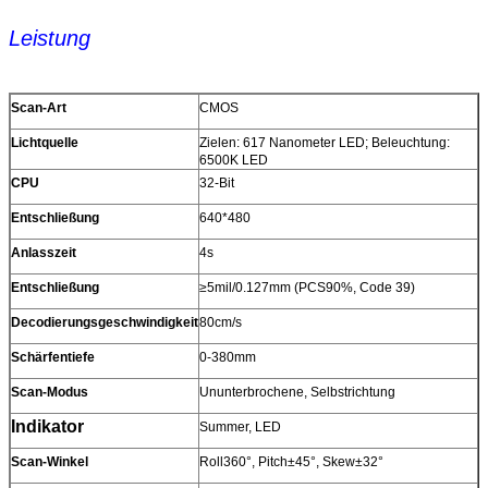
Leistung
Scan-Art
CMOS
Lichtquelle
Zielen: 617 Nanometer LED; Beleuchtung:
6500K LED
CPU
32-Bit
Entschließung
640*480
Anlasszeit
4s
Entschließung
≥5mil/0.127mm (PCS90%, Code 39)
Decodierungsgeschwindigkeit
80cm/s
Schärfentiefe
0-380mm
Scan-Modus
Ununterbrochene, Selbstrichtung
Indikator
Summer, LED
Scan-Winkel
Roll360°, Pitch±45°, Skew±32°