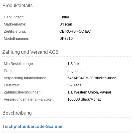
Produktdetails
Herkunftsort:
China
Markenname:
DYscan
Zertifizierung:
CE ROHS FCC IEC
Modellnummer:
DP8210
Zahlung und Versand AGB
Min Bestellmenge:
1 Stück
Preis:
negotiable
Verpackung Informationen:
54*34*34CM/30 stücke/Karton
Lieferzeit:
5-7 Tage
Zahlungsbedingungen:
T/T, Western Union, Paypal
Versorgungsmaterial-Fähigkeit:
100000 Stück/Monat
Beschreibung
Tischplattenbarcode-Scanner