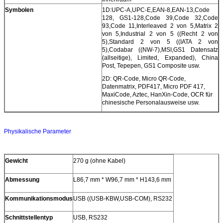
Symbolen
1D:UPC-A,UPC-E,EAN-8,EAN-13,Code
128, GS1-128,Code 39,Code 32,Code
93,Code 11,Interleaved 2 von 5,Matrix 2
von 5,Industrial 2 von 5 ((Recht 2 von
5),Standard 2 von 5 ((IATA 2 von
5),Codabar ((NW-7),MSI,GS1 Datensatz
(allseitige), Limited, Expanded), China
Post, Tepepen, GS1 Composite usw.
2D: QR-Code, Micro QR-Code,
Datenmatrix, PDF417, Micro PDF 417,
MaxiCode, Aztec, HanXin-Code, OCR für
chinesische Personalausweise usw.
Physikalische Parameter
Gewicht
270 g (ohne Kabel)
Abmessung
L86,7 mm * W96,7 mm * H143,6 mm
Kommunikationsmodus
USB ((USB-KBW,USB-COM), RS232
Schnittstellentyp
USB, RS232