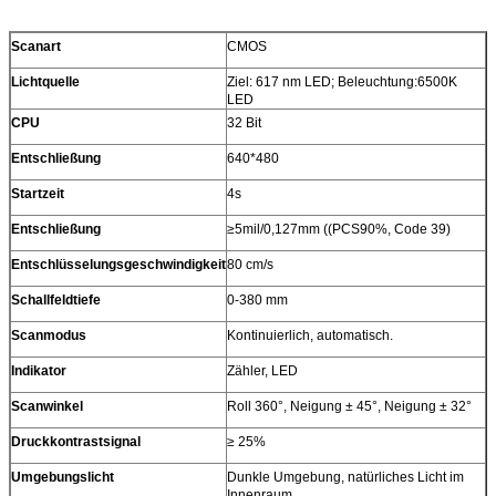
Scanart
CMOS
Lichtquelle
Ziel: 617 nm LED; Beleuchtung:6500K
LED
CPU
32 Bit
Entschließung
640*480
Startzeit
4s
Entschließung
≥5mil/0,127mm ((PCS90%, Code 39)
Entschlüsselungsgeschwindigkeit
80 cm/s
Schallfeldtiefe
0-380 mm
Scanmodus
Kontinuierlich, automatisch.
Indikator
Zähler, LED
Scanwinkel
Roll 360°, Neigung ± 45°, Neigung ± 32°
Druckkontrastsignal
≥ 25%
Umgebungslicht
Dunkle Umgebung, natürliches Licht im
Innenraum