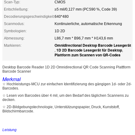
Scan-Typ:
CMOS
Entschließung:
≥5 mil/0,127 mm (PCS90 %, Code 39)
Decodierungsgeschwindigkeit:
640*480
Scanmodus:
Kontinuierliche, automatische Erkennung
Symbologien:
1D 2D
Abmessung:
L86,7 ​​mm * B96,7 mm * H143,6 mm
Omnidirectional Desktop Barcode Lesegerät
Markieren:
1D 2D Barcode Lesegerät für Desktop
,
,
Plattform zum Scannen von QR-Codes
Desktop Barcode Reader 1D 2D Omnidirectional QR Code Scanning Plattform
Barcode Scanner
Merkmal
☆ Hochleistungs-MCU zur einfachen Identifizierung des gängigen 1d- oder 2d-
Barcodes.
☆ Lesen von Barcodes über 4 mil, um den Bedarf des täglichen Scannens zu
decken.
☆ 2D-Bildgebungstechnologie, Unterstützungspapier, Druck, Kunststoff,
Bildschirmbarcode.
Leistung