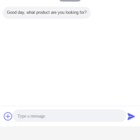
Gehrung: ±50°
Druckeinfärbungs-Signal
≥25%
Good day, what product are you looking for?
Umgebungslicht
Dunkle Umwelt, natürliches Innenlicht
Symbologien
UPC-A, UPC-E, EAN-8, EAN-13, ISSN, ISBN,
Code 128, GS1-128, ISBT 128, Code 39, Code
93, Code 11, verschachtelte 2 von 5, Matrix 2
von 5, industrielle 2 von 5, Standard 2 von 5
(IATA), Codabar (NW-7), Plessey, MSI Plessey,
RSS, China-Posten, etc.
Körperlicher Parameter
Gewicht
<6g>
Maß
(L) 28mm * (W) 22.5mm * (H) 12.3mm
Kommunikations-Modus
FFC 12 PIN Pitch 0,5
Schnittstellen-Art
USB, TTL
Plaudern
Referenzen
Stromversorgung
DC 3.3V@50mA (Arbeit)