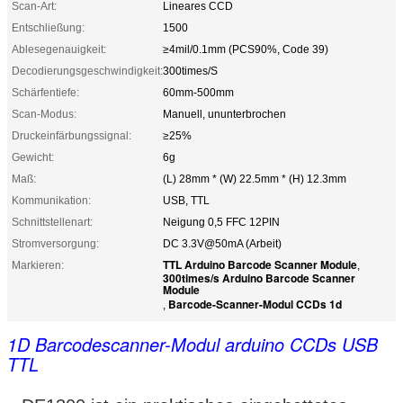
Scan-Art:
Lineares CCD
Entschließung:
1500
Ablesegenauigkeit:
≥4mil/0.1mm (PCS90%, Code 39)
Decodierungsgeschwindigkeit:
300times/S
Schärfentiefe:
60mm-500mm
Scan-Modus:
Manuell, ununterbrochen
Druckeinfärbungssignal:
≥25%
Gewicht:
6g
Maß:
(L) 28mm * (W) 22.5mm * (H) 12.3mm
Kommunikation:
USB, TTL
Schnittstellenart:
Neigung 0,5 FFC 12PIN
Stromversorgung:
DC 3.3V@50mA (Arbeit)
TTL Arduino Barcode Scanner Module
Markieren:
,
300times/s Arduino Barcode Scanner
Module
Barcode-Scanner-Modul CCDs 1d
,
1D Barcodescanner-Modul arduino CCDs USB
TTL