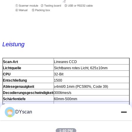
Leistung
Scan-Art
Lineares CCD
Lichtquelle
Sichtbares rotes Licht, 625±10nm
CPU
32-Bit
Entschließung
1500
Ablesegenauigkeit
≥4mil/0.1mm (PCS90%, Code 39)
Decodierungsgeschwindigkeit
300times/s
Schärfentiefe
60mm-500mm
Scan-Modus
Manuell, ununterbrochen
DYscan
Scan-Winkel
Testbedingungen: CODE39,10mil/0.25mm,
PCS90%
Neigung: ±50°
Rolle: ±30°
1:40 PM