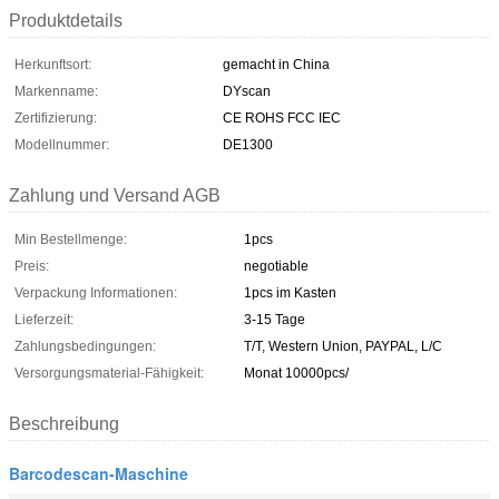
Produktdetails
Herkunftsort:
gemacht in China
Markenname:
DYscan
Zertifizierung:
CE ROHS FCC IEC
Modellnummer:
DE1300
Zahlung und Versand AGB
Min Bestellmenge:
1pcs
Preis:
negotiable
Verpackung Informationen:
1pcs im Kasten
Lieferzeit:
3-15 Tage
Zahlungsbedingungen:
T/T, Western Union, PAYPAL, L/C
Versorgungsmaterial-Fähigkeit:
Monat 10000pcs/
Beschreibung
Barcodescan-Maschine