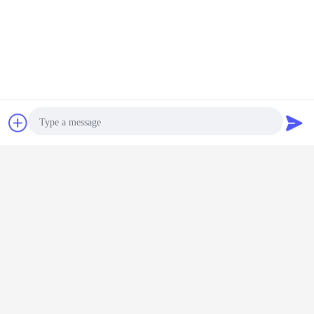
Plaudern
Referenzen
Photo
Video Call
Audio Call
Barcodelesermodul
Barcodescanner-Soem-Modul
Umbauten:
,
Soem-Barcodescanner-Modul
,