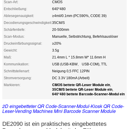
Scan-Art:
CMOS
Entschließung:
640*480
Ablesegenauigkeit:
≥4mil/0.1mm (PCS90%, CODE 39)
Decodierungsgeschwindigkeit:
35CM/S
Schärfentiefe:
20-500mm
Scan-Modus:
Manuelle, Selbstrichtung, Befehlsauslöser
Druckeinfärbungssignal:
≥20%
Gewicht:
3.5g
Maß:
21.4mm L * 15.8mm W* 11.6mm H
Kommunikation:
USB (USB-KBW、 USB-COM), TTL
Schnittstellenart:
Neigung 0,5 FFC 12PIN
Stromversorgung:
DC 3.3V 180mA (Arbeit)
CMOS bettete QR-Leser Module ein
Markieren:
,
35CM/S bettete QR-Leser Module ein
,
640*480 bettete Barcode-Scanner-Modul ein
2D eingebetteter QR Code-Scanner-Modul-Kiosk QR Code-
Leser-Vending Machines Mini Barcode Scanner Module
DE2090 ist ein praktisches eingebettetes