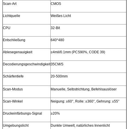
Scan-Art
CMOS
Lichtquelle
Weißes Licht
CPU
32-Bit
Entschließung
640*480
Ablesegenauigkeit
≥4mil/0.1mm (PCS90%, CODE 39)
Decodierungsgeschwindigkeit
35CM/S
Schärfentiefe
20-500mm
Scan-Modus
Manuelle, Selbstrichtung, Befehlsauslöser
Scan-Winkel
Neigung: ±60°, Rolle: ±360°, Gehrung: ±55°
Druckeinfärbungs-Signal
≥20%
Umgebungslicht
Dunkle Umwelt, natürliches Innenlicht