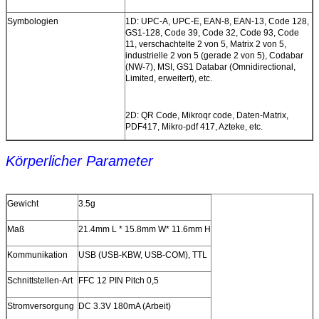
Symbologien
1D: UPC-A, UPC-E, EAN-8, EAN-13, Code 128,
GS1-128, Code 39, Code 32, Code 93, Code
11, verschachtelte 2 von 5, Matrix 2 von 5,
industrielle 2 von 5 (gerade 2 von 5), Codabar
(NW-7), MSI, GS1 Databar (Omnidirectional,
Limited, erweitert), etc.
2D: QR Code, Mikroqr code, Daten-Matrix,
PDF417, Mikro-pdf 417, Azteke, etc.
Körperlicher Parameter
Gewicht
3.5g
Maß
21.4mm L * 15.8mm W* 11.6mm H
Kommunikation
USB (USB-KBW, USB-COM), TTL
Schnittstellen-Art
FFC 12 PIN Pitch 0,5
Stromversorgung
DC 3.3V 180mA (Arbeit)