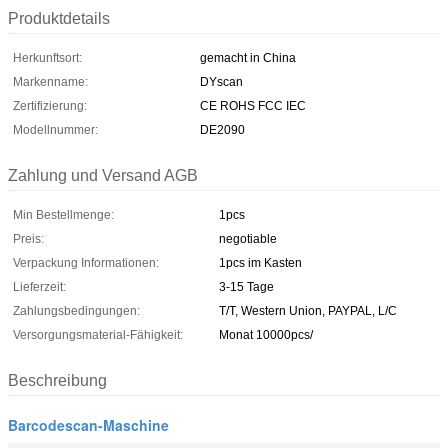
Produktdetails
Herkunftsort:
gemacht in China
Markenname:
DYscan
Zertifizierung:
CE ROHS FCC IEC
Modellnummer:
DE2090
Zahlung und Versand AGB
Min Bestellmenge:
1pcs
Preis:
negotiable
Verpackung Informationen:
1pcs im Kasten
Lieferzeit:
3-15 Tage
Zahlungsbedingungen:
T/T, Western Union, PAYPAL, L/C
Versorgungsmaterial-Fähigkeit:
Monat 10000pcs/
Beschreibung
Barcodescan-Maschine