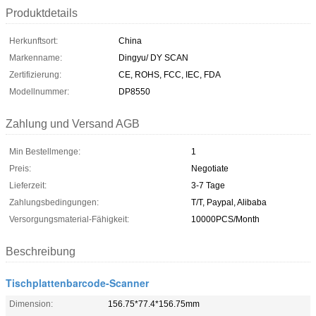
Produktdetails
Herkunftsort:
China
Markenname:
Dingyu/ DY SCAN
Zertifizierung:
CE, ROHS, FCC, IEC, FDA
Modellnummer:
DP8550
Zahlung und Versand AGB
Min Bestellmenge:
1
Preis:
Negotiate
Lieferzeit:
3-7 Tage
Zahlungsbedingungen:
T/T, Paypal, Alibaba
Versorgungsmaterial-Fähigkeit:
10000PCS/Month
Beschreibung
Tischplattenbarcode-Scanner
Dimension:
156.75*77.4*156.75mm