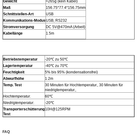
Gewicht
≈265g (kein Kabel)
Maß
156.75*77.4*156.75mm
Schnittstellen-Art
USB
Kommunikations-Modus
USB, RS232
Stromversorgung
DC 5V@470mA (Arbeit)
Kabellänge
1.5m
Betriebstemperatur
-20℃ zu 50℃
Lagertemperatur
-40℃ zu 70℃
Feuchtigkeit
5% bis 95% (kondensationsfrei)
Abwurfhöhe
1.2m
Temp. Test
30 Minuten für Hochtemperatur., 30 Minuten für
niedrigtemperatur.,
Hochtemperatur.
60℃
Niedrigtemperatur.
-20℃
Transporterschütterung
10H@125RPM
Test
FAQ