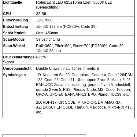
Lichtquelle
Rotes Licht LED 625±10nm (Ziel), 5600K LED
(Beleuchtung)
CPU
32-Bit
Entschließung
1280*800
Entschließung
≥5mil/0.127mm (PCS90%, Code 39)
Schärfentiefe
0mm-450mm
Scan-Modus
Selbstrichtung
Scan-Winkel
Roll±360°, Pitch±80°, Skew±70° (PCS90%, Code 39,
10mil/0.25mm)
Druckeinfärbungs-
≥25%
Signal
Umgebungslicht
Dunkle Umwelt, natürliches Innenlicht
Symbologien
1D: Kodieren Sie 39, Codablock, Codabar, Code 128/EAN
128, Code 93, Code 11, Überlappen 2 von 5, Matrix 2of 5,
EAN.UCC-Zusammensetzung, gerade 2 von 5 industriell,
gerade 2 von 5, RSS, Plessey-Code, MSI-Code, Telepen,
UPC-A, UPC-E0, EAN/JAN-13, BPO, Planet, TLC39, etc.
2D: PDF417, QR CODE, MIKRO-QR, DATAMATRIX,
AZTEKISCHER CODE, HanXin, Maxicode, Mikro-PDF417,
etc.