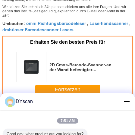
Wir stützen Sie technisch 24h.please schicken uns alle Ihre Fragen. Und wir
geben das Berufs-, das geduldig, expliantion durch E-Mail oder Anruf in der
Zeit.
omni Richtungsbarcodeleser
Laserhandscanner
Umbauten:
,
,
drahtloser Barcodescanner Lasers
Erhalten Sie den besten Preis für
2D Cmos-Barcode-Scanner-an
der Wand befestigter
Tischplattenbarcode-Leser
DP8550
Fortsetzen
DYscan
Tischplattenbarcode-Scanner
Mehr
7:51 AM
Good day, what product are you looking for?