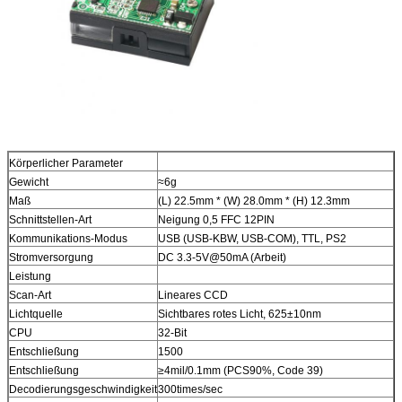
Körperlicher Parameter
Gewicht
≈6g
Maß
(L) 22.5mm * (W) 28.0mm * (H) 12.3mm
Schnittstellen-Art
Neigung 0,5 FFC 12PIN
Kommunikations-Modus
USB (USB-KBW, USB-COM), TTL, PS2
Stromversorgung
DC 3.3-5V@50mA (Arbeit)
Leistung
Scan-Art
Lineares CCD
Lichtquelle
Sichtbares rotes Licht, 625±10nm
CPU
32-Bit
Entschließung
1500
Entschließung
≥4mil/0.1mm (PCS90%, Code 39)
Decodierungsgeschwindigkeit
300times/sec