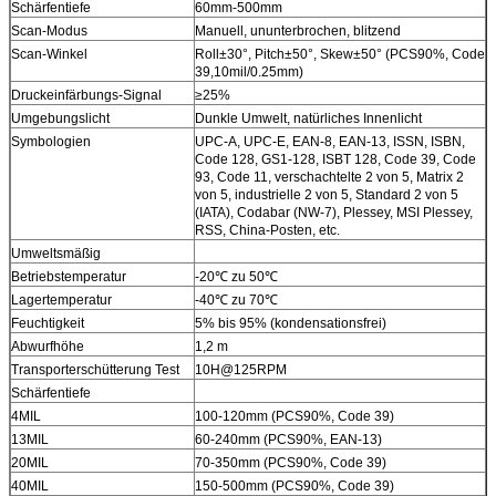
Schärfentiefe
60mm-500mm
Scan-Modus
Manuell, ununterbrochen, blitzend
Scan-Winkel
Roll±30°, Pitch±50°, Skew±50° (PCS90%, Code
39,10mil/0.25mm)
Druckeinfärbungs-Signal
≥25%
Umgebungslicht
Dunkle Umwelt, natürliches Innenlicht
Symbologien
UPC-A, UPC-E, EAN-8, EAN-13, ISSN, ISBN,
Code 128, GS1-128, ISBT 128, Code 39, Code
93, Code 11, verschachtelte 2 von 5, Matrix 2
von 5, industrielle 2 von 5, Standard 2 von 5
(IATA), Codabar (NW-7), Plessey, MSI Plessey,
RSS, China-Posten, etc.
Umweltsmäßig
Betriebstemperatur
-20℃ zu 50℃
Lagertemperatur
-40℃ zu 70℃
Feuchtigkeit
5% bis 95% (kondensationsfrei)
Abwurfhöhe
1,2 m
Transporterschütterung Test
10H@125RPM
Schärfentiefe
4MIL
100-120mm (PCS90%, Code 39)
13MIL
60-240mm (PCS90%, EAN-13)
20MIL
70-350mm (PCS90%, Code 39)
40MIL
150-500mm (PCS90%, Code 39)