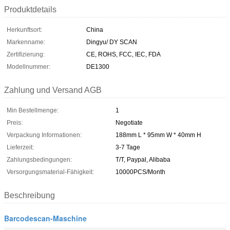
Produktdetails
Herkunftsort:
China
Markenname:
Dingyu/ DY SCAN
Zertifizierung:
CE, ROHS, FCC, IEC, FDA
Modellnummer:
DE1300
Zahlung und Versand AGB
Min Bestellmenge:
1
Preis:
Negotiate
Verpackung Informationen:
188mm L * 95mm W * 40mm H
Lieferzeit:
3-7 Tage
Zahlungsbedingungen:
T/T, Paypal, Alibaba
Versorgungsmaterial-Fähigkeit:
10000PCS/Month
Beschreibung
Barcodescan-Maschine