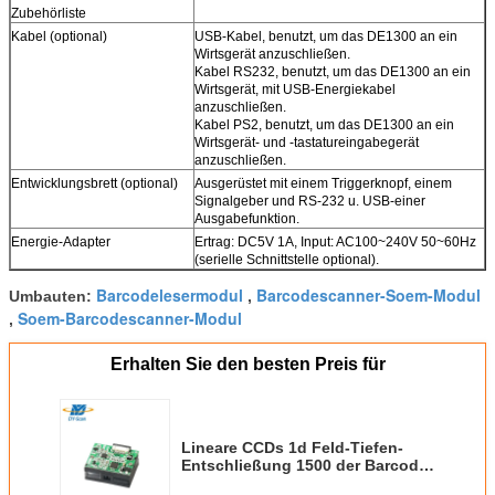
Zubehörliste
Kabel (optional)
USB-Kabel, benutzt, um das DE1300 an ein
Wirtsgerät anzuschließen.
Kabel RS232, benutzt, um das DE1300 an ein
Wirtsgerät, mit USB-Energiekabel
anzuschließen.
Kabel PS2, benutzt, um das DE1300 an ein
Wirtsgerät- und -tastatureingabegerät
anzuschließen.
Entwicklungsbrett (optional)
Ausgerüstet mit einem Triggerknopf, einem
Signalgeber und RS-232 u. USB-einer
Ausgabefunktion.
Energie-Adapter
Ertrag: DC5V 1A, Input: AC100~240V 50~60Hz
(serielle Schnittstelle optional).
Barcodelesermodul
Barcodescanner-Soem-Modul
Umbauten:
,
Soem-Barcodescanner-Modul
,
Erhalten Sie den besten Preis für
Lineare CCDs 1d Feld-Tiefen-
Entschließung 1500 der Barcode-
Scan-Maschinen-60mm-500mm