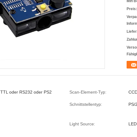
Min B
Preis:
Verpa
Infor
Liefer
Zahlu
Verso
Fähigk
 TTL oder RS232 oder PS2
Scan-Element-Typ:
CC
Schnittstellentyp:
PS/
Light Source:
LED