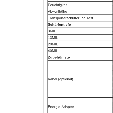
Feuchtigkeit
Abwurfhöhe
Transporterschütterung Test
Schärfentiefe
3MIL
13MIL
20MIL
40MIL
Zubehörliste
Kabel (optional)
Energie-Adapter