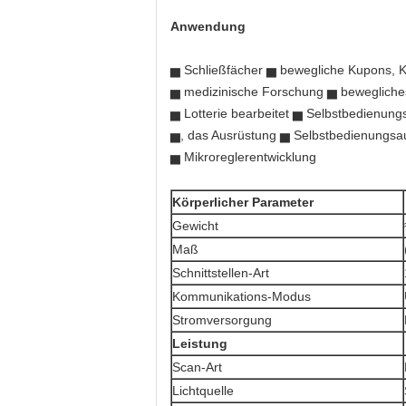
Anwendung
▅ Schließfächer ▅ bewegliche Kupons, K
▅ medizinische Forschung ▅ beweglich
▅ Lotterie bearbeitet ▅ Selbstbedienung
▅, das Ausrüstung ▅ Selbstbedienungsa
▅ Mikroreglerentwicklung
Körperlicher Parameter
Gewicht
Maß
Schnittstellen-Art
Kommunikations-Modus
Stromversorgung
Leistung
Scan-Art
Lichtquelle