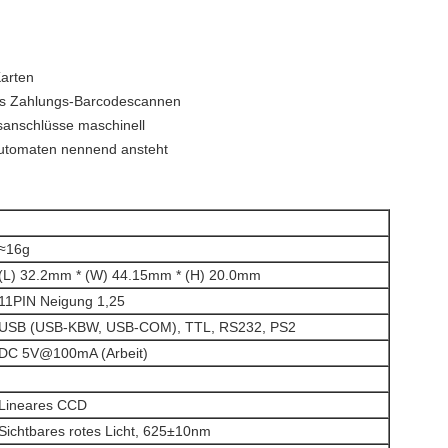
arten
es Zahlungs-Barcodescannen
sanschlüsse maschinell
utomaten nennend ansteht
≈16g
(L) 32.2mm * (W) 44.15mm * (H) 20.0mm
11PIN Neigung 1,25
USB (USB-KBW, USB-COM), TTL, RS232, PS2
DC 5V@100mA (Arbeit)
Lineares CCD
Sichtbares rotes Licht, 625±10nm