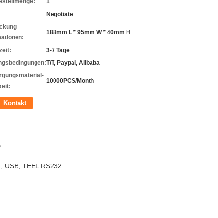
estellmenge:
1
Negotiate
ckung
188mm L * 95mm W * 40mm H
mationen:
zeit:
3-7 Tage
ngsbedingungen:
T/T, Paypal, Alibaba
rgungsmaterial-
10000PCS/Month
eit:
Kontakt
D
2, USB, TEEL RS232