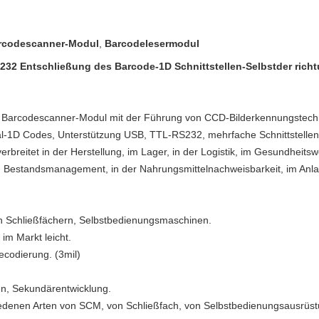
rcodescanner-Modul
,
Barcodelesermodul
2 Entschließung des Barcode-1D Schnittstellen-Selbstder rich
es Barcodescanner-Modul mit der Führung von CCD-Bilderkennungstechn
l-1D Codes, Unterstützung USB, TTL-RS232, mehrfache Schnittstellen
breitet in der Herstellung, im Lager, in der Logistik, im Gesundheitswe
m Bestandsmanagement, in der Nahrungsmittelnachweisbarkeit, im Anlag
den Schließfächern, Selbstbedienungsmaschinen.
im Markt leicht.
ecodierung. (3mil)
n, Sekundärentwicklung.
chiedenen Arten von SCM, von Schließfach, von Selbstbedienungsausrüst