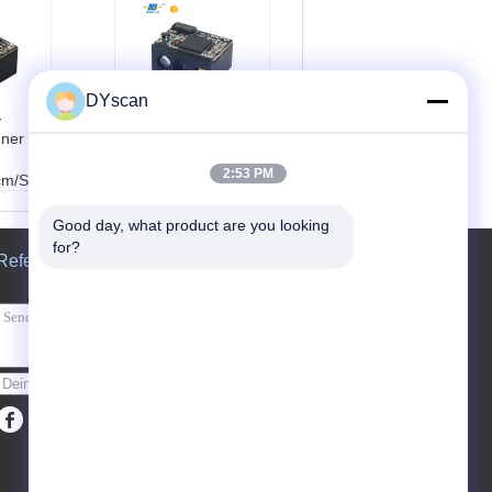
DYscan
-
Kompakter
ner
Barcode-Scan-
Engine mit 1 Jahr
2:53 PM
cm/S
Garantie, 1,2 m
Fallhöhe und 3,5 g
it
Gewicht für
Good day, what product are you looking 
mm
zuverlässiges
for?
Referenzen
eit
Scannen
E2120
Modell Nr.:
DE2290
ntyp:
H
Schnittstellentyp:
ndigk
USB
Scangeschwindigk
Senden Sie
:
CMO
eit:
35cm/s
Scanelement:
CMO
s