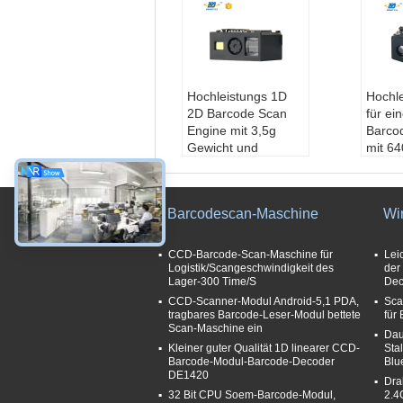
Hochleistungs 1D
Hochl
2D Barcode Scan
für ei
Engine mit 3,5g
Barco
Gewicht und
mit 6
kompakter 22mm L
Auflö
* 14.6mm W *
3mil/
11.3mm H-
Lesepr
Barcodescan-Maschine
Wi
Dimension
65cm/
Modell Nr.:
DE2106
Gesch
Schnittstellentyp:
Model
CCD-Barcode-Scan-Maschine für
Lei
USB
D
Logistik/Scangeschwindigkeit des
der
Lager-300 Time/S
Dec
Scangeschwindigk
Schni
eit:
25cm/s
USB
CCD-Scanner-Modul Android-5,1 PDA,
Sca
tragbares Barcode-Leser-Modul bettete
für
Scanelement:
CMO
Scan
Scan-Maschine ein
s
eit:
Dau
6
Kleiner guter Qualität 1D linearer CCD-
Sta
Scane
Barcode-Modul-Barcode-Decoder
Blu
s
DE1420
Dra
32 Bit CPU Soem-Barcode-Modul,
2.4