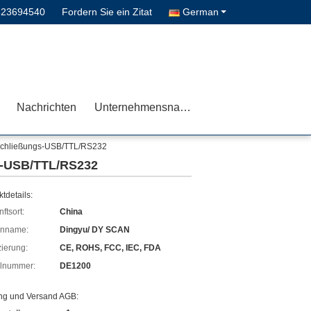
823694540
Fordern Sie ein Zitat
German
Nachrichten
Unternehmensnachrichten
ntschließungs-USB/TTL/RS232
gs-USB/TTL/RS232
tdetails:
ftsort:
China
enname:
Dingyu/ DY SCAN
izierung:
CE, ROHS, FCC, IEC, FDA
lnummer:
DE1200
ng und Versand AGB: