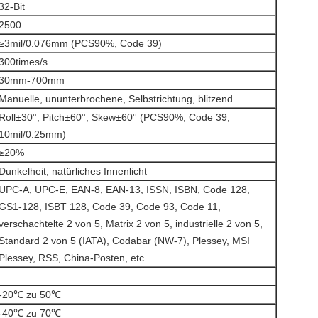
32-Bit
2500
≥3mil/0.076mm (PCS90%, Code 39)
300times/s
30mm-700mm
Manuelle, ununterbrochene, Selbstrichtung, blitzend
Roll±30°, Pitch±60°, Skew±60° (PCS90%, Code 39,
10mil/0.25mm)
≥20%
Dunkelheit, natürliches Innenlicht
UPC-A, UPC-E, EAN-8, EAN-13, ISSN, ISBN, Code 128,
GS1-128, ISBT 128, Code 39, Code 93, Code 11,
verschachtelte 2 von 5, Matrix 2 von 5, industrielle 2 von 5,
Standard 2 von 5 (IATA), Codabar (NW-7), Plessey, MSI
Plessey, RSS, China-Posten, etc.
-20℃ zu 50℃
-40℃ zu 70℃