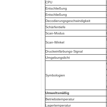
CPU
Entschließung
Entschließung
Decodierungsgeschwindigkeit
Schärfentiefe
Scan-Modus
Scan-Winkel
Druckeinfärbungs-Signal
Umgebungslicht
Symbologien
Umweltsmäßig
Betriebstemperatur
Lagertemperatur