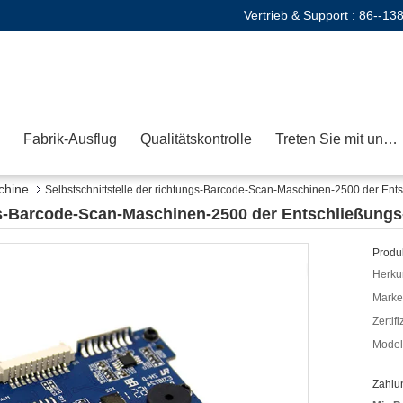
Vertrieb & Support :
86--13
Fabrik-Ausflug
Qualitätskontrolle
Treten Sie mit uns in Verbindung
chine
Selbstschnittstelle der richtungs-Barcode-Scan-Maschinen-2500 der E
ungs-Barcode-Scan-Maschinen-2500 der Entschließun
Produk
Herkun
Mark
Zertif
Model
Zahlu