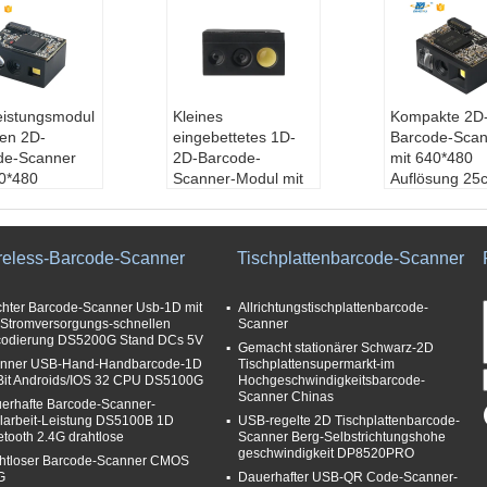
eistungsmodul
Kleines
Kompakte 2D
nen 2D-
eingebettetes 1D-
Barcode-Scan
de-Scanner
2D-Barcode-
mit 640*480
40*480
Scanner-Modul mit
Auflösung 25
sung und
OCR-Pass und
Scan-
0.076mm
automatischer
Geschwindigke
äzision bei
Scanfunktion
und 4mil/0.1
reless-Barcode-Scanner
Tischplattenbarcode-Scanner
s Scan-
Modell Nr.:
DE2390
Lesegenauigk
windigkeit
Schnittstellentyp:
Modell Nr.:
D
l Nr.:
DE2290
USB
Schnittstelle
chter Barcode-Scanner Usb-1D mit
Allrichtungstischplattenbarcode-
Scangeschwindigk
USB
 Stromversorgungs-schnellen
Scanner
odierung DS5200G Stand DCs 5V
ttstellentyp:
eit:
65cm/s
Scangeschwi
Gemacht stationärer Schwarz-2D
Scanelement:
CMO
eit:
25cm/s
nner USB-Hand-Handbarcode-1D
Tischplattensupermarkt-im
 Bit Androids/IOS 32 CPU DS5100G
Hochgeschwindigkeitsbarcode-
geschwindigk
s
Scanelement
Scanner Chinas
erhafte Barcode-Scanner-
5cm/s
s
llarbeit-Leistung DS5100B 1D
USB-regelte 2D Tischplattenbarcode-
lement:
CMO
etooth 2.4G drahtlose
Scanner Berg-Selbstrichtungshohe
geschwindigkeit DP8520PRO
htloser Barcode-Scanner CMOS
G
Dauerhafter USB-QR Code-Scanner-