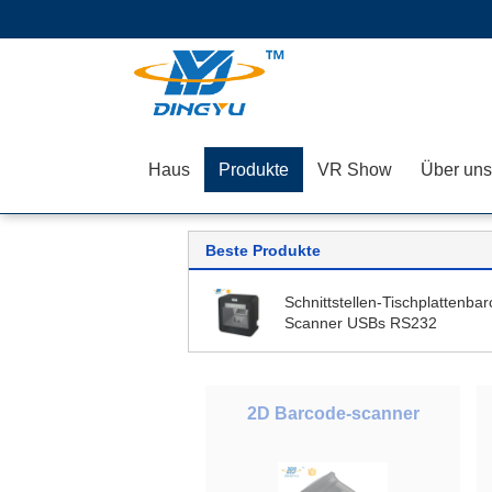
Haus
Produkte
VR Show
Über uns
Beste Produkte
Schnittstellen-Tischplattenba
Scanner USBs RS232
2D Barcode-scanner