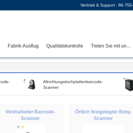
Vertrieb & Support :
86-755
Fabrik-Ausflug
Qualitätskontrolle
Treten Sie mit uns in Verbindung
rcode-
Allrichtungstischplattenbarcode-
Scanner
Verdrahteter Barcode-
Örtlich festgelegter Berg-
Scanner
Scanner