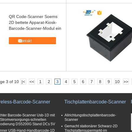
QR Code-Scanner Soems
2D bettete Apparat-Kiosk-
Barcode-Scanner-Modul ein
Kontakt
ge 3 of 10
|<
<<
1
2
3
4
5
6
7
8
9
10
>>
reless-Barcode-Scanner
Tischplattenbarcode-Scanner
chter Barcode-Scanner Usb-1D mit
Allrichtungstischplattenbarcode-
 Stromversorgungs-schnellen
Scanner
odierung DS5200G Stand DCs 5V
Gemacht stationärer Schwarz-2D
nner USB-Hand-Handbarcode-1D
Tischplattensupermarkt-im