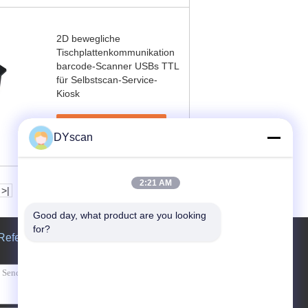
2D bewegliche
Tischplattenkommunikation
barcode-Scanner USBs TTL
für Selbstscan-Service-
Kiosk
Kontakt
DYscan
2:21 AM
>|
Good day, what product are you looking 
for?
Referenzen