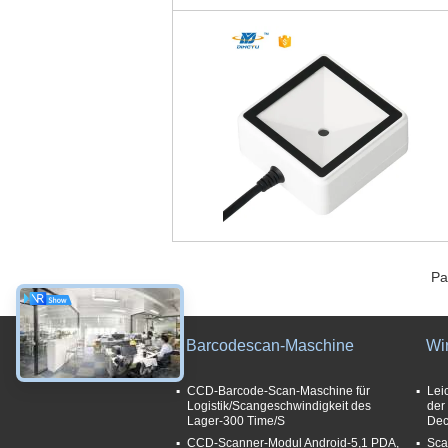
Pa
Barcodescan-Maschine
Wi
CCD-Barcode-Scan-Maschine für
Lei
Logistik/Scangeschwindigkeit des
der
Lager-300 Time/S
Dec
CCD-Scanner-Modul Android-5,1 PDA,
Sca