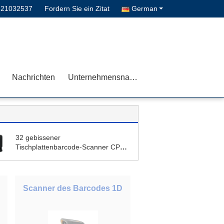
-21032537
Fordern Sie ein Zitat
German
Nachrichten
Unternehmensnachrichten
32 gebissener
Tischplattenbarcode-Scanner CPU
CMOS
Scanner des Barcodes 1D