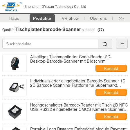
Shenzhen DYscan Technology Co., Ltd
Haus
Produkte
VR Show
Über uns
>>
Tischplattenbarcode-Scanner
Qualität
supplier.
(77)
Allseitiger Tischmontierter Code-Reader 2D-
Desktop-Barcode-Scanner mit Bildschirm
Kontakt
Individualisierter eingebetteter Barcode-Scanner 1D
2D Barcode Scanning-Plattform für Supermarkt
selbsterkennende mobile Zahlung
Kontakt
Hochgeschalteter Barcode-Reader mit Tisch 2D NFC
USB RS232 eingebetteter CMOS-Kamera-Scanner
Modul Barcode Scanner
Kontakt
Portable Long Distance Embedded Module Payment