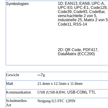
1D: EAN13, EAN8, UPC-A,
Symbologien
UPC-E0, UPC-E1, Code128,
Code39, Code93, CodeBar,
verschachtelte 2 von 5,
industrielle 25, Matrix 2 von 5
Code11, RSS-14
2D: QR Code, PDF417,
DataMatrix (ECC200)
Gewicht
7
g
<>
Maß
21.4mm x 12.5mm x 11.8mm
Kommunikation
USB (USB-KBW
,
USB-COM
),
TTL
Schnittstellen-
Neigung 0,5 FFC 12PIN
Art