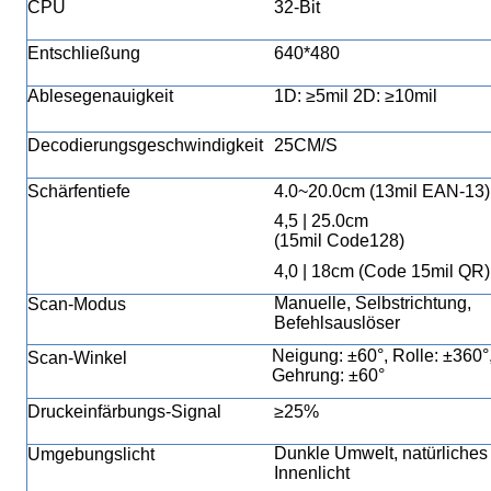
CPU
32-Bit
Entschließung
640*480
Ablesegenauigkeit
1D: ≥5mil 2D: ≥10mil
Decodierungsgeschwindigkeit
25CM/S
Schärfentiefe
4.0~20.0cm (13mil EAN-13)
4,5 | 25.0cm
(15mil Code128)
4,0 | 18cm (Code 15mil QR)
Manuelle, Selbstrichtung,
Scan-Modus
Befehlsauslöser
Neigung: ±60°, Rolle: ±360°
Scan-Winkel
Gehrung: ±60°
Druckeinfärbungs-Signal
≥25%
Dunkle Umwelt, natürliches
Umgebungslicht
Innenlicht