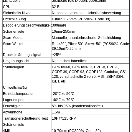
Lichtquelle
Sichtbare rote Dioden, 650±10nm
CPU
32-Bit
Sicherheits-Niveau
Nationale Laserdiodesicherheitsbewertung
Entschließung
≥3mil/0.076mm (PCS90%, Code 39)
Decodierungsgeschwindigkeit
300mal/s
Schärfentiefe
10mm-250mm
Scan-Modus
Manuelle, ununterbrochene, Selbstrichtung
Scan-Winkel
Roll±30°, Pitch±50°, Skew±50° (PCS90%, Code
39,10mil/0.25mm)
Druckeinfärbungssignal
≥25%
Umgebungslicht
Natürliches Innenlicht
Symbologien
EAN/JAN-8, EAN/JAN-13, UPC-A, UPC-E,
CODE 39, CODE 93, CODE128, Codabar, GS1-
128, verschachtelte 2 von 5, MSI, ISBN/ISSN,
ISBT, etc.
Umweltsmäßig
Betriebstemperatur
-20℃ zu 50℃
Lagertemperatur
-40℃ zu 70℃
Feuchtigkeit
5% bis 95% (kondensationsfrei)
Abwurfhöhe
1.5m
Transporterschütterung Test
10H@125RPM
Schärfentiefe
4MIL
10-70mm (PCS90%, Code 39)