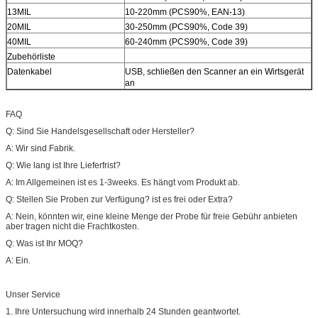
13MIL
10-220mm (PCS90%, EAN-13)
20MIL
30-250mm (PCS90%, Code 39)
40MIL
60-240mm (PCS90%, Code 39)
Zubehörliste
Datenkabel
USB, schließen den Scanner an ein Wirtsgerät
an
FAQ
Q: Sind Sie Handelsgesellschaft oder Hersteller?
A: Wir sind Fabrik.
Q: Wie lang ist Ihre Lieferfrist?
A: Im Allgemeinen ist es 1-3weeks. Es hängt vom Produkt ab.
Q: Stellen Sie Proben zur Verfügung? ist es frei oder Extra?
A: Nein, könnten wir, eine kleine Menge der Probe für freie Gebühr anbieten
aber tragen nicht die Frachtkosten.
Q: Was ist Ihr MOQ?
A: Ein.
Unser Service
1. Ihre Untersuchung wird innerhalb 24 Stunden geantwortet.