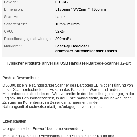
Gewicht:
0.16KG
Dimension:
L175mm * W72mm * H100mm
Scan-Art:
Laser
Schärfentiefe:
10mm-250mm
CPU:
32-Bit
Decodierungsgeschwindigkeit:
300mal/s
Laser-qr Codeleser
Markieren:
,
drahtloser Barcodescanner Lasers
Typischer Produkte Universial USB Handlaser-Barcode-Scanner 32-Bit
Produkt-Beschreibung
DS5300 ist ein leistungsstarker Scanner des Barcodes 1D mit der Führung von
Laser-Scannentechnologie. Es kann das Papier, die Waren und andere
Medienbarcodes leicht lesen. Weit verbreitet in der Herstellung, im Lager, in der
Logistik, im Gesundheitswesen, in der Einzelhandelskette, in der beweglichen
Zahlung, im Kurierdienst, im Bestandsmanagement, in der
Nahrungsmittelnachweisbarkeit, im Anlagegutinventar, in etc.
Eigenschaften
☆ ergonomischer Entwurf, bequeme Anwendung.
☆ leistungsstarke LED Anweisungen und Summer, freier Raum und