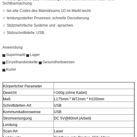
Sichtbarmachung.
☆ las alle Codes des Mainstreams 1D im Markt leicht.
☆ leistungsstarker Prozessor, schnelle Decodierung.
☆ Stützmehrfache Systeme und -sprachen.
☆ Stützschnittstelle: USB.
Anwendung
▅ Supermarkt ▅ Lager
▅ Einzelhandelskette ▅ Gesundheitswesen
▅ Kurier
Körperlicher Parameter
Gewicht
≈160g (ohne Kabel)
Maß
L175mm * W72mm * H100mm
Schnittstellen-Art
USB
Kommunikationsweise
USB
Stromversorgung
DC 5V@80mA (Arbeit)
Leistung
Scan-Art
Laser