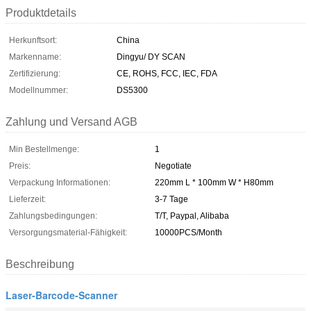
Produktdetails
Herkunftsort:
China
Markenname:
Dingyu/ DY SCAN
Zertifizierung:
CE, ROHS, FCC, IEC, FDA
Modellnummer:
DS5300
Zahlung und Versand AGB
Min Bestellmenge:
1
Preis:
Negotiate
Verpackung Informationen:
220mm L * 100mm W * H80mm
Lieferzeit:
3-7 Tage
Zahlungsbedingungen:
T/T, Paypal, Alibaba
Versorgungsmaterial-Fähigkeit:
10000PCS/Month
Beschreibung
Laser-Barcode-Scanner