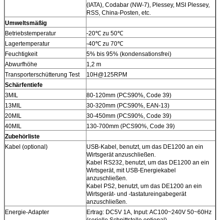
(IATA), Codabar (NW-7), Plessey, MSI Plessey,
RSS, China-Posten, etc.
Umweltsmäßig
Betriebstemperatur
-20℃ zu 50℃
Lagertemperatur
-40℃ zu 70℃
Feuchtigkeit
5% bis 95% (kondensationsfrei)
Abwurfhöhe
1,2 m
Transporterschütterung Test
10H@125RPM
Schärfentiefe
3MIL
80-120mm (PCS90%, Code 39)
13MIL
30-320mm (PCS90%, EAN-13)
20MIL
30-450mm (PCS90%, Code 39)
40MIL
130-700mm (PCS90%, Code 39)
Zubehörliste
Kabel (optional)
USB-Kabel, benutzt, um das DE1200 an ein
Wirtsgerät anzuschließen.
Kabel RS232, benutzt, um das DE1200 an ein
Wirtsgerät, mit USB-Energiekabel
anzuschließen.
Kabel PS2, benutzt, um das DE1200 an ein
Wirtsgerät- und -tastatureingabegerät
anzuschließen.
Energie-Adapter
Ertrag: DC5V 1A, Input: AC100~240V 50~60Hz
(serielle Schnittstelle optional).