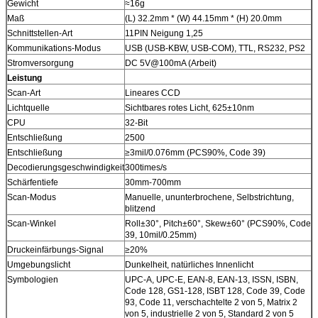
Gewicht
≈16g
Maß
(L) 32.2mm * (W) 44.15mm * (H) 20.0mm
Schnittstellen-Art
11PIN Neigung 1,25
Kommunikations-Modus
USB (USB-KBW, USB-COM), TTL, RS232, PS2
Stromversorgung
DC 5V@100mA (Arbeit)
Leistung
Scan-Art
Lineares CCD
Lichtquelle
Sichtbares rotes Licht, 625±10nm
CPU
32-Bit
Entschließung
2500
Entschließung
≥3mil/0.076mm (PCS90%, Code 39)
Decodierungsgeschwindigkeit
300times/s
Schärfentiefe
30mm-700mm
Scan-Modus
Manuelle, ununterbrochene, Selbstrichtung,
blitzend
Scan-Winkel
Roll±30°, Pitch±60°, Skew±60° (PCS90%, Code
39, 10mil/0.25mm)
Druckeinfärbungs-Signal
≥20%
Umgebungslicht
Dunkelheit, natürliches Innenlicht
Symbologien
UPC-A, UPC-E, EAN-8, EAN-13, ISSN, ISBN,
Code 128, GS1-128, ISBT 128, Code 39, Code
93, Code 11, verschachtelte 2 von 5, Matrix 2
von 5, industrielle 2 von 5, Standard 2 von 5