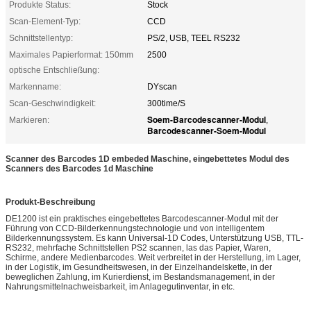
Produkte Status:
Stock
Scan-Element-Typ:
CCD
Schnittstellentyp:
PS/2, USB, TEEL RS232
Maximales Papierformat: 150mm
2500
optische Entschließung:
Markenname:
DYscan
Scan-Geschwindigkeit:
300time/S
Soem-Barcodescanner-Modul
Markieren:
,
Barcodescanner-Soem-Modul
Scanner des Barcodes 1D embeded Maschine, eingebettetes Modul des
Scanners des Barcodes 1d Maschine
Produkt-Beschreibung
DE1200 ist ein praktisches eingebettetes Barcodescanner-Modul mit der
Führung von CCD-Bilderkennungstechnologie und von intelligentem
Bilderkennungssystem. Es kann Universal-1D Codes, Unterstützung USB, TTL-
RS232, mehrfache Schnittstellen PS2 scannen, las das Papier, Waren,
Schirme, andere Medienbarcodes. Weit verbreitet in der Herstellung, im Lager,
in der Logistik, im Gesundheitswesen, in der Einzelhandelskette, in der
beweglichen Zahlung, im Kurierdienst, im Bestandsmanagement, in der
Nahrungsmittelnachweisbarkeit, im Anlagegutinventar, in etc.