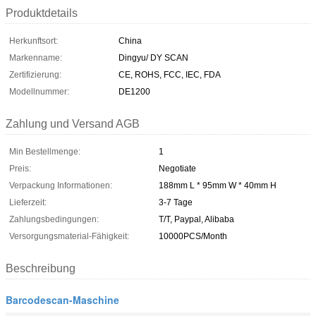
Produktdetails
Herkunftsort:
China
Markenname:
Dingyu/ DY SCAN
Zertifizierung:
CE, ROHS, FCC, IEC, FDA
Modellnummer:
DE1200
Zahlung und Versand AGB
Min Bestellmenge:
1
Preis:
Negotiate
Verpackung Informationen:
188mm L * 95mm W * 40mm H
Lieferzeit:
3-7 Tage
Zahlungsbedingungen:
T/T, Paypal, Alibaba
Versorgungsmaterial-Fähigkeit:
10000PCS/Month
Beschreibung
Barcodescan-Maschine